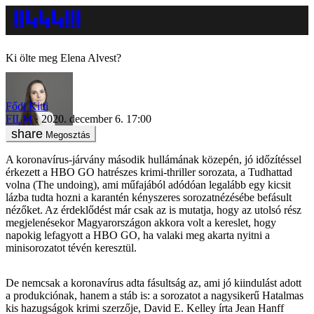
Ki ölte meg Elena Alvest?
Fődi Kitti
FILM
2020. december 6. 17:00
Megosztás
A koronavírus-járvány második hullámának közepén, jó időzítéssel
érkezett a HBO GO hatrészes krimi-thriller sorozata, a Tudhattad
volna (The undoing), ami műfajából adódóan legalább egy kicsit
lázba tudta hozni a karantén kényszeres sorozatnézésébe befásult
nézőket. Az érdeklődést már csak az is mutatja, hogy az utolsó rész
megjelenésekor Magyarországon akkora volt a kereslet, hogy
napokig lefagyott a HBO GO, ha valaki meg akarta nyitni a
minisorozatot tévén keresztül.
De nemcsak a koronavírus adta fásultság az, ami jó kiindulást adott
a produkciónak, hanem a stáb is: a sorozatot a nagysikerű Hatalmas
kis hazugságok krimi szerzője, David E. Kelley írta Jean Hanff