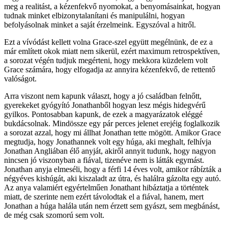
meg a realitást, a kézenfekvő nyomokat, a benyomásainkat, hogyan
tudnak minket elbizonytalanítani és manipulálni, hogyan
befolyásolnak minket a saját érzelmeink. Egyszóval a hitről.
Ezt a vívódást kellett volna Grace-szel együtt megélnünk, de ez a
már említett okok miatt nem sikerül, ezért maximum retrospektíven,
a sorozat végén tudjuk megérteni, hogy mekkora küzdelem volt
Grace számára, hogy elfogadja az annyira kézenfekvő, de rettentő
valóságot.
Arra viszont nem kapunk választ, hogy a jó családban felnőtt,
gyerekeket gyógyító Jonathanből hogyan lesz mégis hidegvérű
gyilkos. Pontosabban kapunk, de ezek a magyarázatok eléggé
bukdácsolnak. Mindössze egy pár perces jelenet erejéig foglalkozik
a sorozat azzal, hogy mi állhat Jonathan tette mögött. Amikor Grace
megtudja, hogy Jonathannek volt egy húga, aki meghalt, felhívja
Jonathan Angliában élő anyját, akiről annyit tudunk, hogy nagyon
nincsen jó viszonyban a fiával, tizenéve nem is látták egymást.
Jonathan anyja elmeséli, hogy a férfi 14 éves volt, amikor rábízták a
négyéves kishúgát, aki kiszaladt az útra, és halálra gázolta egy autó.
Az anya valamiért egyértelműen Jonathant hibáztatja a történtek
miatt, de szerinte nem ezért távolodtak el a fiával, hanem, mert
Jonathan a húga halála után nem érzett sem gyászt, sem megbánást,
de még csak szomorú sem volt.