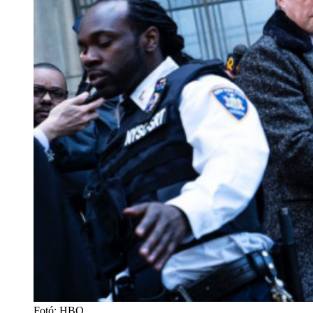
Fotó
:
HBO