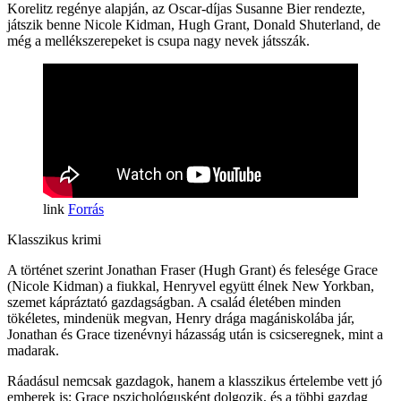
Korelitz regénye alapján, az Oscar-díjas Susanne Bier rendezte,
játszik benne Nicole Kidman, Hugh Grant, Donald Shuterland, de
még a mellékszerepeket is csupa nagy nevek játsszák.
Forrás
Klasszikus krimi
A történet szerint Jonathan Fraser (Hugh Grant) és felesége Grace
(Nicole Kidman) a fiukkal, Henryvel együtt élnek New Yorkban,
szemet kápráztató gazdagságban. A család életében minden
tökéletes, mindenük megvan, Henry drága magániskolába jár,
Jonathan és Grace tizenévnyi házasság után is csicseregnek, mint a
madarak.
Ráadásul nemcsak gazdagok, hanem a klasszikus értelembe vett jó
emberek is: Grace pszichológusként dolgozik, és a többi gazdag