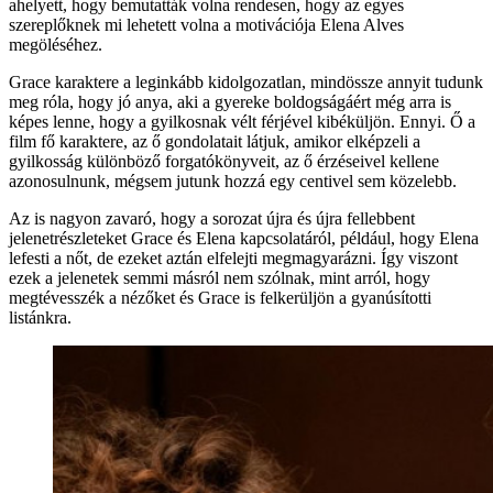
ahelyett, hogy bemutatták volna rendesen, hogy az egyes
szereplőknek mi lehetett volna a motivációja Elena Alves
megöléséhez.
Grace karaktere a leginkább kidolgozatlan, mindössze annyit tudunk
meg róla, hogy jó anya, aki a gyereke boldogságáért még arra is
képes lenne, hogy a gyilkosnak vélt férjével kibéküljön. Ennyi. Ő a
film fő karaktere, az ő gondolatait látjuk, amikor elképzeli a
gyilkosság különböző forgatókönyveit, az ő érzéseivel kellene
azonosulnunk, mégsem jutunk hozzá egy centivel sem közelebb.
Az is nagyon zavaró, hogy a sorozat újra és újra fellebbent
jelenetrészleteket Grace és Elena kapcsolatáról, például, hogy Elena
lefesti a nőt, de ezeket aztán elfelejti megmagyarázni. Így viszont
ezek a jelenetek semmi másról nem szólnak, mint arról, hogy
megtévesszék a nézőket és Grace is felkerüljön a gyanúsítotti
listánkra.