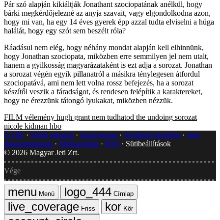
Pár szó alapján kikiáltják Jonathant szociopatának anélkül, hogy
bárki megkérdőjelezné az anyja szavait, vagy elgondolkodna azon,
hogy mi van, ha egy 14 éves gyerek épp azzal tudta elviselni a húga
halálát, hogy egy szót sem beszélt róla?
Ráadásul nem elég, hogy néhány mondat alapján kell elhinnünk,
hogy Jonathan szociopata, miközben erre semmilyen jel nem utalt,
hanem a gyilkosság magyarázataként is ezt adja a sorozat. Jonathan
a sorozat végén egyik pillanatról a másikra ténylegesen átfordul
szociopatává, ami nem lett volna rossz befejezés, ha a sorozat
készítői veszik a fáradságot, és rendesen felépítik a karaktereket,
hogy ne érezzünk tátongó lyukakat, miközben nézzük.
FILM
vélemény
hugh grant
nem tudhatod
the undoing
sorozat
nicole kidman
hbo
GYIK
Hibát jelentek
Impresszum
Javítások kezelése
Jogi
dokumentumok
Médiaajánlat
RSS
Sütibeállítások
©
2026
Magyar Jeti Zrt.
Vége
Menü
Címlap
Friss
Kör