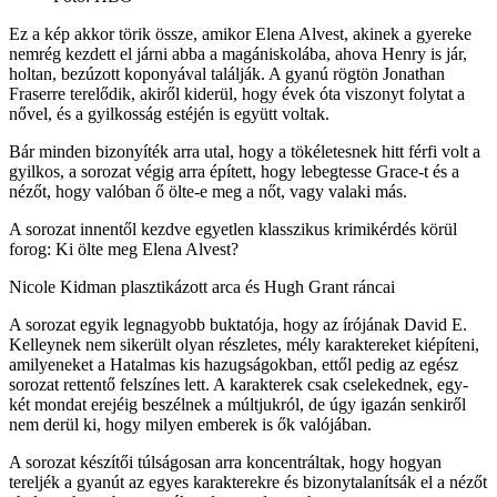
Ez a kép akkor törik össze, amikor Elena Alvest, akinek a gyereke
nemrég kezdett el járni abba a magániskolába, ahova Henry is jár,
holtan, bezúzott koponyával találják. A gyanú rögtön Jonathan
Fraserre terelődik, akiről kiderül, hogy évek óta viszonyt folytat a
nővel, és a gyilkosság estéjén is együtt voltak.
Bár minden bizonyíték arra utal, hogy a tökéletesnek hitt férfi volt a
gyilkos, a sorozat végig arra épített, hogy lebegtesse Grace-t és a
nézőt, hogy valóban ő ölte-e meg a nőt, vagy valaki más.
A sorozat innentől kezdve egyetlen klasszikus krimikérdés körül
forog: Ki ölte meg Elena Alvest?
Nicole Kidman plasztikázott arca és Hugh Grant ráncai
A sorozat egyik legnagyobb buktatója, hogy az írójának David E.
Kelleynek nem sikerült olyan részletes, mély karaktereket kiépíteni,
amilyeneket a Hatalmas kis hazugságokban, ettől pedig az egész
sorozat rettentő felszínes lett. A karakterek csak cselekednek, egy-
két mondat erejéig beszélnek a múltjukról, de úgy igazán senkiről
nem derül ki, hogy milyen emberek is ők valójában.
A sorozat készítői túlságosan arra koncentráltak, hogy hogyan
tereljék a gyanút az egyes karakterekre és bizonytalanítsák el a nézőt