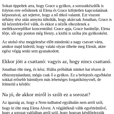
Sokan tippeltek arra, hogy Grace a gyilkos, a sorozatkészítők is
folyton erre erősítenek rá Elena és Grace kifejtetlen kapcsolatának
képsoraival, azt sejtetve, hogy a nő titkol valamit. Ezt viszont
néhány rész után annyira túltolták, hogy akárcsak Jonathan, Grace is
túl kézenfekvővé válik, és ekkor a nézők elkezdenek a
mellékszereplőkre koncentrálni: Grace apja, Grace barátnője, Elena
férje, sőt egy ponton még Henry, a kisfiú is szóba jön gyilkosként.
Az utolsó rész megjelenése előtt mindenki a nagy csavart várta,
amikor majd kiderül, hogy valaki olyan ölhette meg Elenát, akire
egész végig senki sem gyanakodott.
Ekkor jött a csattanó: vagyis az, hogy nincs csattanó.
Jonathan ölte meg, és kész. Hiába próbáltak minket hat részen át
elbizonytalanítani, mégis csak ő a gyilkos. Ez a befejezés egyébként
sokkal erősebb bármilyen más lehetséges forgatókönyvnél, de
felmerül a kérdés:
Na jó, de akkor miről is szólt ez a sorozat?
Az igazság az, hogy a Nem tudhatod egyáltalán nem arról szól,
hogy ki ölte meg Elena Alvest. A végjátéknál válik egyértelművé,
hogy a sorozat valójában arról szól, hogy hogyan kérdőjelezzük