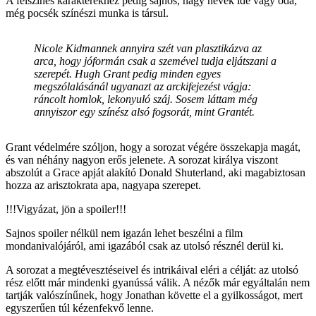
A felszínes karakterekhez pedig sajnos, nagy nevek ide vagy oda,
még pocsék színészi munka is társul.
Nicole Kidmannek annyira szét van plasztikázva az
arca, hogy jóformán csak a szemével tudja eljátszani a
szerepét. Hugh Grant pedig minden egyes
megszólalásánál ugyanazt az arckifejezést vágja:
ráncolt homlok, lekonyuló száj. Sosem láttam még
annyiszor egy színész alsó fogsorát, mint Grantét.
Grant védelmére szóljon, hogy a sorozat végére összekapja magát,
és van néhány nagyon erős jelenete. A sorozat királya viszont
abszolút a Grace apját alakító Donald Shuterland, aki magabiztosan
hozza az arisztokrata apa, nagyapa szerepet.
!!!Vigyázat, jön a spoiler!!!
Sajnos spoiler nélkül nem igazán lehet beszélni a film
mondanivalójáról, ami igazából csak az utolsó résznél derül ki.
A sorozat a megtévesztéseivel és intrikáival eléri a célját: az utolsó
rész előtt már mindenki gyanússá válik. A nézők már egyáltalán nem
tartják valószínűnek, hogy Jonathan követte el a gyilkosságot, mert
egyszerűen túl kézenfekvő lenne.