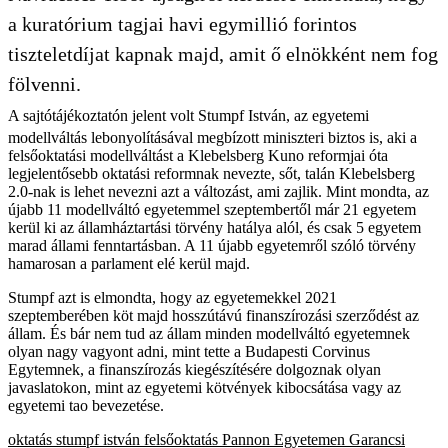
a kuratórium tagjai havi egymillió forintos
tiszteletdíjat kapnak majd, amit ő elnökként nem fog
fölvenni.
A sajtótájékoztatón jelent volt Stumpf István, az egyetemi
modellváltás lebonyolításával megbízott miniszteri biztos is, aki a
felsőoktatási modellváltást a Klebelsberg Kuno reformjai óta
legjelentősebb oktatási reformnak nevezte, sőt, talán Klebelsberg
2.0-nak is lehet nevezni azt a változást, ami zajlik. Mint mondta, az
újabb 11 modellváltó egyetemmel szeptembertől már 21 egyetem
kerül ki az államháztartási törvény hatálya alól, és csak 5 egyetem
marad állami fenntartásban. A 11 újabb egyetemről szóló törvény
hamarosan a parlament elé kerül majd.
Stumpf azt is elmondta, hogy az egyetemekkel 2021
szeptemberében köt majd hosszútávú finanszírozási szerződést az
állam. És bár nem tud az állam minden modellváltó egyetemnek
olyan nagy vagyont adni, mint tette a Budapesti Corvinus
Egytemnek, a finanszírozás kiegészítésére dolgoznak olyan
javaslatokon, mint az egyetemi kötvények kibocsátása vagy az
egyetemi tao bevezetése.
oktatás
stumpf istván
felsőoktatás
Pannon Egyetemen
Garancsi