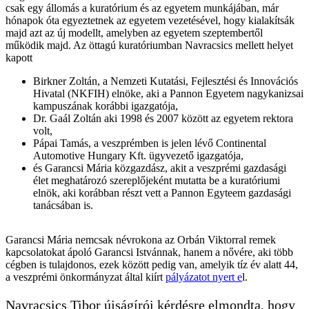
csak egy állomás a kuratórium és az egyetem munkájában, már
hónapok óta egyeztetnek az egyetem vezetésével, hogy kialakítsák
majd azt az új modellt, amelyben az egyetem szeptembertől
működik majd. Az öttagú kuratóriumban Navracsics mellett helyet
kapott
Birkner Zoltán, a Nemzeti Kutatási, Fejlesztési és Innovációs
Hivatal (NKFIH) elnöke, aki a Pannon Egyetem nagykanizsai
kampuszának korábbi igazgatója,
Dr. Gaál Zoltán aki 1998 és 2007 között az egyetem rektora
volt,
Pápai Tamás, a veszprémben is jelen lévő Continental
Automotive Hungary Kft. ügyvezető igazgatója,
és Garancsi Mária közgazdász, akit a veszprémi gazdasági
élet meghatározó szereplőjeként mutatta be a kuratóriumi
elnök, aki korábban részt vett a Pannon Egyteem gazdasági
tanácsában is.
Garancsi Mária nemcsak névrokona az Orbán Viktorral remek
kapcsolatokat ápoló Garancsi Istvánnak, hanem a nővére, aki több
cégben is tulajdonos, ezek között pedig van, amelyik tíz év alatt 44,
a veszprémi önkormányzat által kiírt
pályázatot nyert e
l.
Navracsics Tibor újságírói kérdésre elmondta, hogy