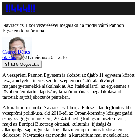
Navracsics Tibor vezetésével megalakult a modellváltó Pannon
Egyetem kuratóriuma
Csurgó Dénes
oktatás
2021. március 26. 12:36
Megosztás
A veszprémi Pannon Egyetem is aközött az újabb 11 egyetem között
lesz, amelyek a tervek szerint szeptember 1-től alapítványi
magánegyetemekké alakulnak át. Az átalakulásról, az egyetemet a
jövőben fenntartó alapítvány kuratóriumának megalakulásáról
tartottak sajtótájékoztatót pénteken.
A kuratórium elnöke Navracsics Tibor, a Fidesz talán legfontosabb
veszprémi politikusa, aki 2010-től az Orbán-kormány közigazgatási
és igazságügyi minisztere, 2014-től pedig külügyminisztere volt,
majd az Európai Bizottság oktatási, kulturális, ifjúsági és
állampolgársági ügyekkel foglalkozó európai uniós biztosaként
dolgozott. Navracsics azt mondta, a kuratórium mai megalakulása