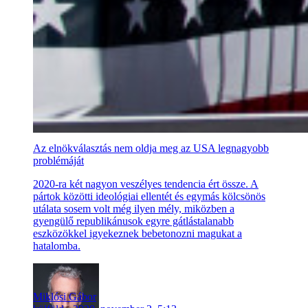
Az elnökválasztás nem oldja meg az USA legnagyobb
problémáját
2020-ra két nagyon veszélyes tendencia ért össze. A
pártok közötti ideológiai ellentét és egymás kölcsönös
utálata sosem volt még ilyen mély, miközben a
gyengülő republikánusok egyre gátlástalanabb
eszközökkel igyekeznek bebetonozni magukat a
hatalomba.
Miklósi Gábor