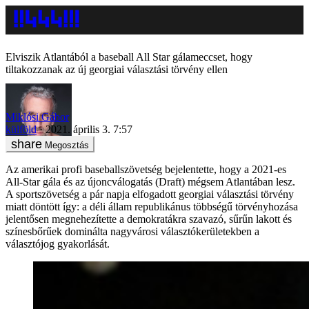
Elviszik Atlantából a baseball All Star gálameccset, hogy
tiltakozzanak az új georgiai választási törvény ellen
Miklósi Gábor
külföld
2021. április 3. 7:57
Megosztás
Az amerikai profi baseballszövetség bejelentette, hogy a 2021-es
All-Star gála és az újoncválogatás (Draft) mégsem Atlantában lesz.
A sportszövetség a pár napja elfogadott georgiai választási törvény
miatt döntött így: a déli állam republikánus többségű törvényhozása
jelentősen megnehezítette a demokratákra szavazó, sűrűn lakott és
színesbőrűek dominálta nagyvárosi választókerületekben a
választójog gyakorlását.