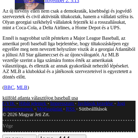
külföld
2020. november 2. 5:13
Az új törvény ellen nem csak a demokraták, kisebbségi és jogvédő
szervezetek és civil aktivisták tiltakoztak, hanem a vállalati szféra is.
Olyan georgiai székhelyű vállalatok fejezték ki a rosszallásukat,
mint a Coca-Cola, a Delta Airlines, a Home Depot és a UPS.
Ennél is nagyobbat szólt pénteken a Major League Baseball, az
amerikai profi baseball liga bejelentése, hogy tiltakozásképen egy
egyelőre meg nem nevezett helyszínre viszik át a georgiai Atlantából
a júliusi All Star gálameccset és az újoncválogatót. Az MLB
vezetője szerint a liga számára fontos érték az amerikaiak
választójoga, és ellenzik az annak gyakorlását nehezítő lépéseket.
AZ MLB a klubokkal és a játékosok szervezeteivel is egyeztetett a
döntés előtt.
(
BBC
,
MLB
)
külföld
atlanta
választójog
baseball
usa
GYIK
Hibát jelentek
Impresszum
Javítások kezelése
Jogi
dokumentumok
Médiaajánlat
RSS
Sütibeállítások
©
2026
Magyar Jeti Zrt.
Vége