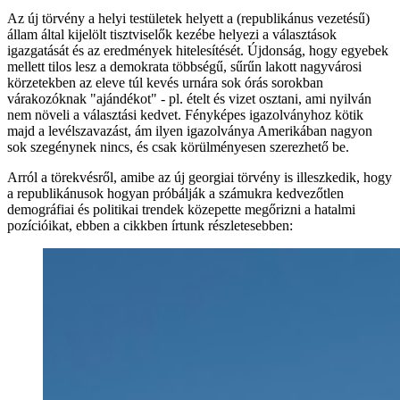
Az új törvény a helyi testületek helyett a (republikánus vezetésű)
állam által kijelölt tisztviselők kezébe helyezi a választások
igazgatását és az eredmények hitelesítését. Újdonság, hogy egyebek
mellett tilos lesz a demokrata többségű, sűrűn lakott nagyvárosi
körzetekben az eleve túl kevés urnára sok órás sorokban
várakozóknak "ajándékot" - pl. ételt és vizet osztani, ami nyilván
nem növeli a választási kedvet. Fényképes igazolványhoz kötik
majd a levélszavazást, ám ilyen igazolványa Amerikában nagyon
sok szegénynek nincs, és csak körülményesen szerezhető be.
Arról a törekvésről, amibe az új georgiai törvény is illeszkedik, hogy
a republikánusok hogyan próbálják a számukra kedvezőtlen
demográfiai és politikai trendek közepette megőrizni a hatalmi
pozícióikat, ebben a cikkben írtunk részletesebben: