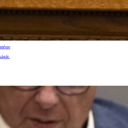
ntésre
ságát.