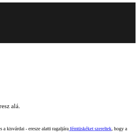
esz alá.
 kisvárdai - eresze alatti ragaljára
fémtüskéket szereltek
, hogy a