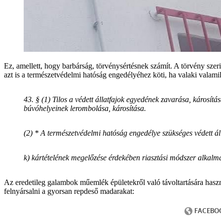
Ez, amellett, hogy barbárság, törvénysértésnek számít. A törvény szer
azt is a természetvédelmi hatóság engedélyéhez köti, ha valaki valamil
43. § (1) Tilos a védett állatfajok egyedének zavarása, károsítá
búvóhelyeinek lerombolása, károsítása.
(2) * A természetvédelmi hatóság engedélye szükséges védett áll
k) kártételének megelőzése érdekében riasztási módszer alkalm
Az eredetileg galambok műemlék épületekről való távoltartására has
felnyársalni a gyorsan repdeső madarakat: