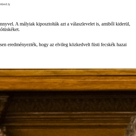
nyvel. A mályiak kiposztolták azt a válaszlevelet is, amiből kiderül,
tótüskéket.
üttesen eredményezték, hogy az elvileg közkedvelt füsti fecskék hazai