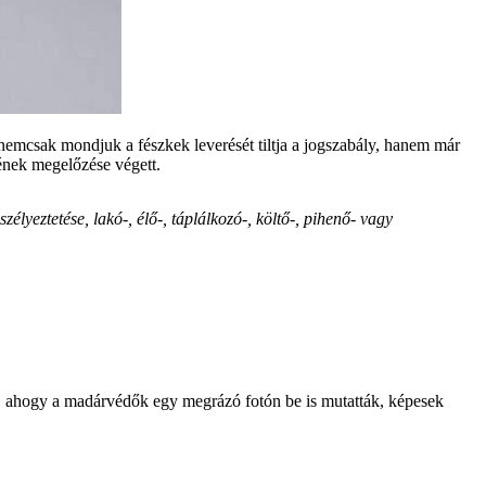
e nemcsak mondjuk a fészkek leverését tiltja a jogszabály, hanem már
lének megelőzése végett.
élyeztetése, lakó-, élő-, táplálkozó-, költő-, pihenő- vagy
m, ahogy a madárvédők egy megrázó fotón be is mutatták, képesek