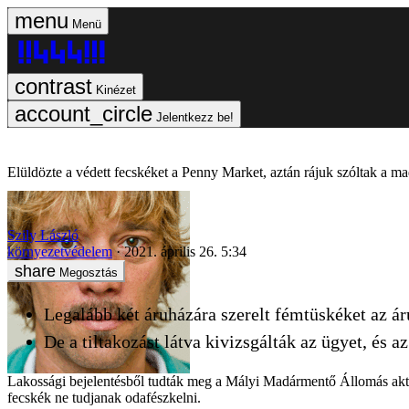
Menü
Kinézet
Jelentkezz be!
Elüldözte a védett fecskéket a Penny Market, aztán rájuk szóltak a ma
Szily László
környezetvédelem
2021. április 26. 5:34
Megosztás
Legalább két áruházára szerelt fémtüskéket az áru
De a tiltakozást látva kivizsgálták az ügyet, és a
Lakossági bejelentésből tudták meg a Mályi Madármentő Állomás aktivis
fecskék ne tudjanak odafészkelni.