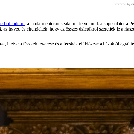
ésből kiderül
, a madármentőknek sikerült felvenniük a kapcsolatot a Pen
k az ügyet, és elrendelték, hogy az összes üzletükről szereljék le a riasz
kulása, illetve a fészkek leverése és a fecskék elüldözése a házaktól egy