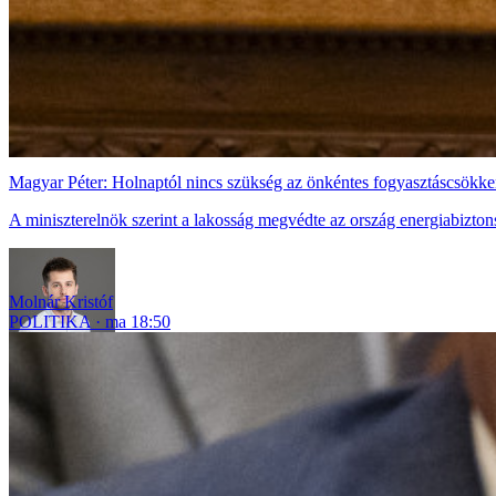
Magyar Péter: Holnaptól nincs szükség az önkéntes fogyasztáscsökke
A miniszterelnök szerint a lakosság megvédte az ország energiabizton
Molnár Kristóf
POLITIKA
ma 18:50