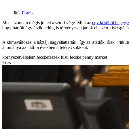
Forrás
Most azonban mégis jó lett a sztori vége. Mint az
egy későbbi bejegyz
hogy bár ők úgy érzik, eddig is törvényesen jártak el, azért kivizsgáltá
A klímaváltozás, a háztáji nagyállattartás - így az istállók, ólak - rit
állománya az utóbbi években a felére csökkent.
környezetvédelem
fecskefészek
füsti fecske
penny market
Friss