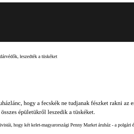
dárvédők, leszedték a tüskéket
házlánc, hogy a fecskék ne tudjanak fészket rakni az er
z összes épületükről leszedik a tüskéket.
tái, hogy két kelet-magyarországi Penny Market áruház - a polgári és a