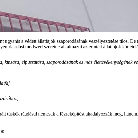
int ugyanis a védett állatfajok szaporodásának veszélyeztetése tilos. D
yen riasztási módszert szeretne alkalmazni az érintett állatfajok kártéte
sa, kínzása, elpusztítása, szaporodásának és más élettevékenységének vesz
atfaj
azásához;
znált tüskék ráadásul nemcsak a fészeképítést akadályozzák meg, hane