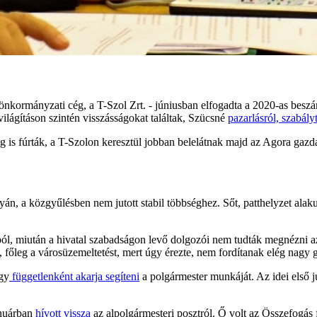
nkormányzati cég, a T-Szol Zrt. - júniusban elfogadta a 2020-as beszá
világításon szintén visszásságokat találtak, Szücsné
pazarlásról, szabály
g is fúrták, a T-Szolon keresztül jobban belelátnak majd az Agora gazda
án, a közgyűlésben nem jutott stabil többséghez. Sőt, patthelyzet alak
ól, miután a hivatal szabadságon levő dolgozói nem tudták megnézni az 
, főleg a városüzemeltetést, mert úgy érezte, nem fordítanak elég nagy 
ogy
függetlenként akarja segíteni
a polgármester munkáját. Az idei első 
anuárban
hívott vissza
az alpolgármesteri posztról. Ő volt az Összefogás 