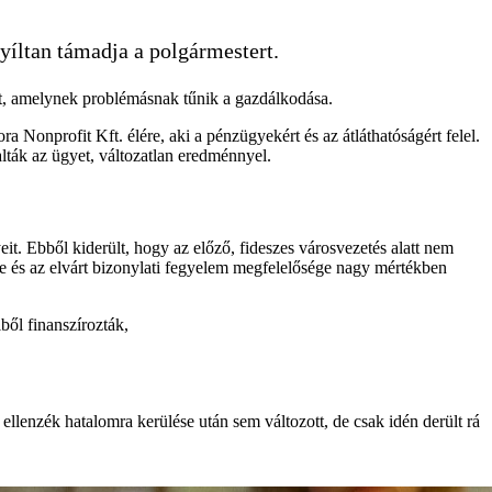
yíltan támadja a polgármestert.
t, amelynek problémásnak tűnik a gazdálkodása.
 Nonprofit Kft. élére, aki a pénzügyekért és az átláthatóságért felel.
lták az ügyet, változatlan eredménnyel.
t. Ebből kiderült, hogy az előző, fideszes városvezetés alatt nem
ge és az elvárt bizonylati fegyelem megfelelősége nagy mértékben
ből finanszírozták,
llenzék hatalomra kerülése után sem változott, de csak idén derült rá