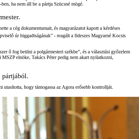
9-ben, ha nem áll be a pártja Szücsné mögé.
rmester.
ette a cég dokumentumait, és magyarázatot kapott a kérdéses
pviselő úr higgadtságának” - reagált a fideszes Magyarné Kocsis
szer ő fog beülni a polgármesteri székbe”, és a választási győzelem
ai MSZP elnöke, Takács Péter pedig nem akart nyilatkozni,
 pártjából.
mi utasította, hogy támogassa az Agora erősebb kontrollját.