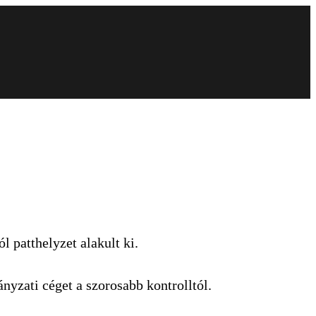
 patthelyzet alakult ki.
zati céget a szorosabb kontrolltól.