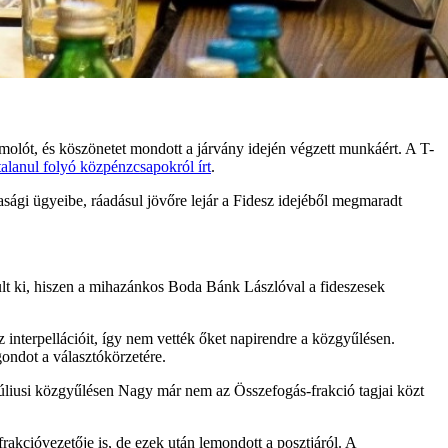
molót, és köszönetet mondott a járvány idején végzett munkáért. A T-
talanul folyó közpénzcsapokról írt
.
sági ügyeibe, ráadásul jövőre lejár a Fidesz idejéből megmaradt
ult ki, hiszen a mihazánkos Boda Bánk Lászlóval a fideszesek
interpellációit, így nem vették őket napirendre a közgyűlésen.
gondot a választókörzetére.
júliusi közgyűlésen Nagy már nem az Összefogás-frakció tagjai közt
frakcióvezetője is, de ezek után lemondott a posztjáról. A