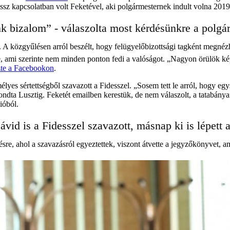
ossz kapcsolatban volt Feketével, aki polgármesternek indult volna 201
k bizalom” - válaszolta most kérdésünkre a polgá
közgyűlésen arról beszélt, hogy felügyelőbizottsági tagként megnézh
te, ami szerinte nem minden ponton fedi a valóságot. „Nagyon örülök ké
ézte a Facebookon
.
yes sértettségből szavazott a Fidesszel. „Sosem tett le arról, hogy egy
ondta Lusztig. Feketét emailben kerestük, de nem válaszolt, a tatabány
ióból.
d is a Fidesszel szavazott, másnap ki is lépett a
ésre, ahol a szavazásról egyeztettek, viszont átvette a jegyzőkönyvet, a