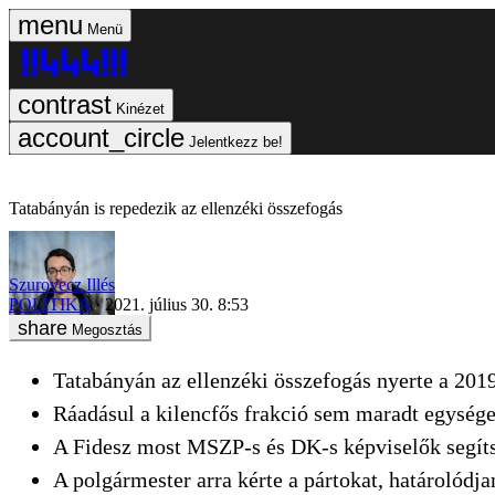
Menü
Kinézet
Jelentkezz be!
Tatabányán is repedezik az ellenzéki összefogás
Szurovecz Illés
POLITIKA
2021. július 30. 8:53
Megosztás
Tatabányán az ellenzéki összefogás nyerte a 2019
Ráadásul a kilencfős frakció sem maradt egysége
A Fidesz most MSZP-s és DK-s képviselők segíts
A polgármester arra kérte a pártokat, határolódja