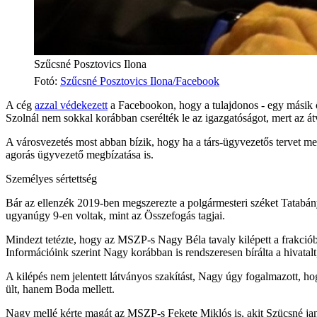
Szűcsné Posztovics Ilona
Fotó
:
Szűcsné Posztovics Ilona/Facebook
A cég
azzal védekezett
a Facebookon, hogy a tulajdonos - egy másik ö
Szolnál nem sokkal korábban cserélték le az igazgatóságot, mert az át
A városvezetés most abban bízik, hogy ha a társ-ügyvezetős tervet me
agorás ügyvezető megbízatása is.
Személyes sértettség
Bár az ellenzék 2019-ben megszerezte a polgármesteri széket Tatabány
ugyanúgy 9-en voltak, mint az Összefogás tagjai.
Mindezt tetézte, hogy az MSZP-s Nagy Béla tavaly kilépett a frakciób
Információink szerint Nagy korábban is rendszeresen bírálta a hivatalt
A kilépés nem jelentett látványos szakítást, Nagy úgy fogalmazott, h
ült, hanem Boda mellett.
Nagy mellé kérte magát az MSZP-s Fekete Miklós is, akit Szücsné j