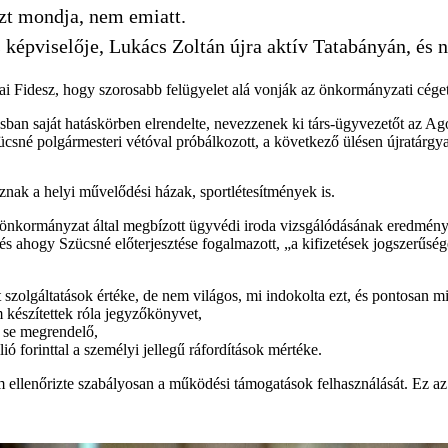
azt mondja, nem emiatt.
képviselője, Lukács Zoltán újra aktív Tatabányán, és n
i Fidesz, hogy szorosabb felügyelet alá vonják az önkormányzati cége
an saját hatáskörben elrendelte, nevezzenek ki társ-ügyvezetőt az Agora
csné polgármesteri vétóval próbálkozott, a következő ülésen újratárgya
nak a helyi művelődési házak, sportlétesítmények is.
z önkormányzat által megbízott ügyvédi iroda vizsgálódásának eredményei
s ahogy Szücsné előterjesztése fogalmazott, „a kifizetések jogszerűsé
t szolgáltatások értéke, de nem világos, mi indokolta ezt, és pontosan mi
 készítettek róla jegyzőkönyvet,
, se megrendelő,
ó forinttal a személyi jellegű ráfordítások mértéke.
ellenőrizte szabályosan a működési támogatások felhasználását. Ez az e