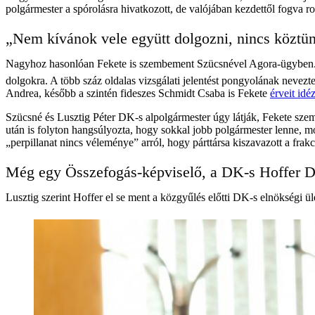
polgármester a spórolásra hivatkozott, de valójában kezdettől fogva r
„Nem kívánok vele együtt dolgozni, nincs köztün
Nagyhoz hasonlóan Fekete is szembement Szücsnével Agora-ügyben. A 
dolgokra. A több száz oldalas vizsgálati jelentést pongyolának nevez
Andrea, később a szintén fideszes Schmidt Csaba is Fekete
érveit id
Szücsné és Lusztig Péter DK-s alpolgármester úgy látják, Fekete személ
után is folyton hangsúlyozta, hogy sokkal jobb polgármester lenne, m
„perpillanat nincs véleménye” arról, hogy párttársa kiszavazott a frakc
Még egy Összefogás-képviselő, a DK-s Hoffer Dávi
Lusztig szerint Hoffer el se ment a közgyűlés előtti DK-s elnökségi ül