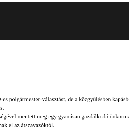
-es polgármester-választást, de a közgyűlésben kapásból
s.
égével mentett meg egy gyanúsan gazdálkodó önkormány
nak el az átszavazóktól.