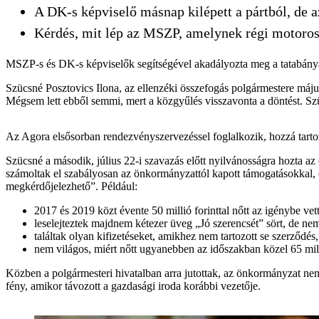
A DK-s képviselő másnap kilépett a pártból, de 
Kérdés, mit lép az MSZP, amelynek régi motoros 
MSZP-s és DK-s képviselők segítségével akadályozta meg a tatabánya
Szücsné Posztovics Ilona, az ellenzéki összefogás polgármestere májusb
Mégsem lett ebből semmi, mert a közgyűlés visszavonta a döntést. Szü
Az Agora elsősorban rendezvényszervezéssel foglalkozik, hozzá tartoz
Szücsné a második, július 22-i szavazás előtt nyilvánosságra hozta a
számoltak el szabályosan az önkormányzattól kapott támogatásokkal, é
megkérdőjelezhető”. Például:
2017 és 2019 közt évente 50 millió forinttal nőtt az igénybe vet
leselejteztek majdnem kétezer üveg „Jó szerencsét” sört, de nem
találtak olyan kifizetéseket, amikhez nem tartozott se szerződés
nem világos, miért nőtt ugyanebben az időszakban közel 65 milli
Közben a polgármesteri hivatalban arra jutottak, az önkormányzat nem 
fény, amikor távozott a gazdasági iroda korábbi vezetője.