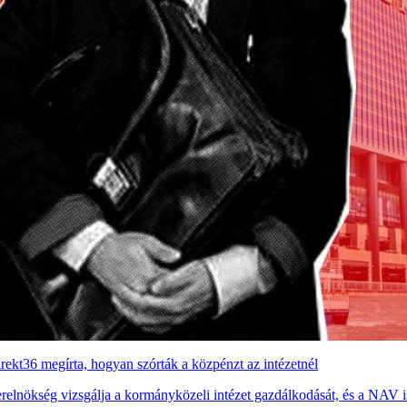
rekt36 megírta, hogyan szórták a közpénzt az intézetnél
erelnökség vizsgálja a kormányközeli intézet gazdálkodását, és a NAV is