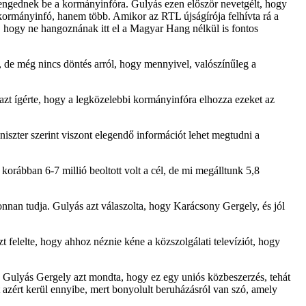
m engednek be a kormányinfóra. Gulyás ezen először nevetgélt, hogy
kormányinfó, hanem több. Amikor az RTL újságírója felhívta rá a
, hogy ne hangoznának itt el a Magyar Hang nélkül is fontos
 de még nincs döntés arról, hogy mennyivel, valószínűleg a
azt ígérte, hogy a legközelebbi kormányinfóra elhozza ezeket az
iszter szerint viszont elegendő információt lehet megtudni a
korábban 6-7 millió beoltott volt a cél, de mi megálltunk 5,8
onnan tudja. Gulyás azt válaszolta, hogy Karácsony Gergely, és jól
felelte, hogy ahhoz néznie kéne a közszolgálati televíziót, hogy
ó. Gulyás Gergely azt mondta, hogy ez egy uniós közbeszerzés, tehát
nt azért kerül ennyibe, mert bonyolult beruházásról van szó, amely