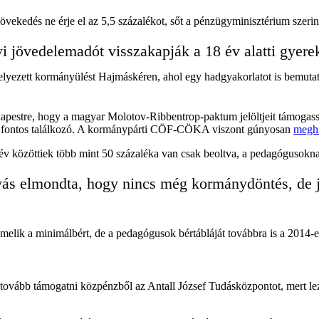
ekedés ne érje el az 5,5 százalékot, sőt a pénzügyminisztérium szerint a
yi jövedelemadót visszakapják a 18 év alatti gyere
ihelyezett kormányülést Hajmáskéren, ahol egy hadgyakorlatot is bemuta
dapestre, hogy a magyar Molotov-Ribbentrop-paktum jelöltjeit támogass
 sem fontos találkozó. A kormánypárti CÖF-CÖKA viszont gúnyosan
megh
v közöttiek több mint 50 százaléka van csak beoltva, a pedagógusokna
ás elmondta, hogy nincs még kormánydöntés, de j
emelik a minimálbért, de a pedagógusok bértábláját továbbra is a 2014-e
ovább támogatni közpénzből az Antall József Tudásközpontot, mert lezár