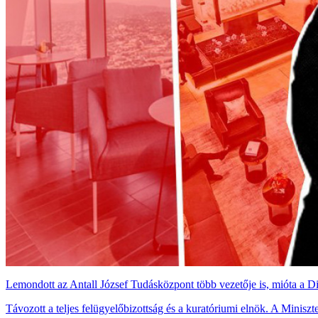
Lemondott az Antall József Tudásközpont több vezetője is, mióta a Di
Távozott a teljes felügyelőbizottság és a kuratóriumi elnök. A Miniszt