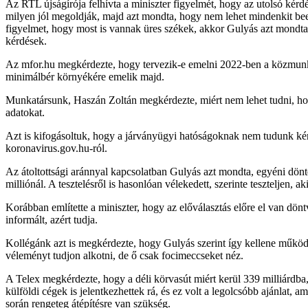
Az RTL újságírója felhívta a miniszter figyelmét, hogy az utolsó kér
milyen jól megoldják, majd azt mondta, hogy nem lehet mindenkit bee
figyelmet, hogy most is vannak üres székek, akkor Gulyás azt mondta,
kérdések.
Az mfor.hu megkérdezte, hogy tervezik-e emelni 2022-ben a közmunkás
minimálbér környékére emelik majd.
Munkatársunk, Haszán Zoltán megkérdezte, miért nem lehet tudni, hogy
adatokat.
Azt is kifogásoltuk, hogy a járványügyi hatóságoknak nem tudunk kérdé
koronavirus.gov.hu-ról.
Az átoltottsági aránnyal kapcsolatban Gulyás azt mondta, egyéni dönté
milliónál. A tesztelésről is hasonlóan vélekedett, szerinte teszteljen, aki
Korábban említette a miniszter, hogy az előválasztás előre el van dön
informált, azért tudja.
Kollégánk azt is megkérdezte, hogy Gulyás szerint így kellene működ
véleményt tudjon alkotni, de ő csak focimeccseket néz.
A Telex megkérdezte, hogy a déli körvasút miért kerül 339 milliárdba
külföldi cégek is jelentkezhettek rá, és ez volt a legolcsóbb ajánlat,
során rengeteg átépítésre van szükség.