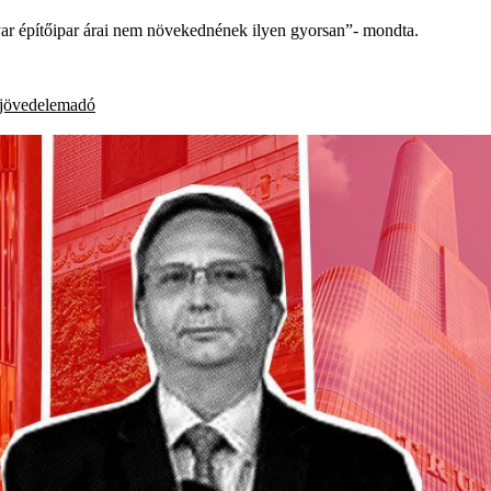
gyar építőipar árai nem növekednének ilyen gyorsan”- mondta.
 jövedelemadó