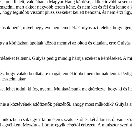
dés, amit feltett, valójában a Magyar Hang kérdése, akiket továbbra se
ngedni, mert akkor nagyobb terem kéne, és nem két és fél óra lenne a 
 hogy legutóbb viszont plusz székeket kellett behozni, és nem érzi úgy
ok bérét, mivel négy éve nem emelték. Gulyás azt felelte, hogy igen,
 a kórházban ápoltak között mennyi az oltott és oltatlan, erre Gulyás 
seket feltenni, Gulyás pedig mindig hárítja ezeket a kérdéseket. A min
s, hogy valaki beoltatja-e magát, ennél többet nem tudnak tenni. Pedig 
 tesztelni akar.
tve, lehet tudni, ki fog nyerni. Munkatársunk megkérdezte, hogy ki és h
nie a köztévének adófizetők pénzéből, ahogy most működik? Gulyás azt 
, miközben csak egy 7 kilométeres szakaszról és két állomásról van sz
 ami egyébként Mészáros Lőrinc egyik cégétől érkezett. A miniszter szeri