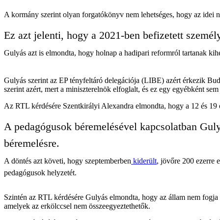
A kormány szerint olyan forgatókönyv nem lehetséges, hogy az idei növ
Ez azt jelenti, hogy a 2021-ben befizetett személ
Gulyás azt is elmondta, hogy holnap a hadipari reformról tartanak k
Gulyás szerint az EP tényfeltáró delegációja (LIBE) azért érkezik Bu
szerint azért, mert a miniszterelnök elfoglalt, és ez egy egyébként
Az RTL kérdésére Szentkirályi Alexandra elmondta, hogy a 12 és 19 é
A pedagógusok béremelésével kapcsolatban Guly
béremelésre.
A döntés azt követi, hogy szeptemberben
kiderült
, jövőre 200 ezerre 
pedagógusok helyzetét.
Szintén az RTL kérdésére Gulyás elmondta, hogy az állam nem fogja t
amelyek az erkölccsel nem összeegyeztethetők.