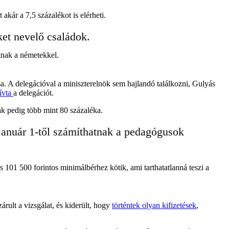
kár a 7,5 százalékot is elérheti.
ket nevelő családok.
tnak a németekkel.
a. A delegációval a miniszterelnök sem hajlandó találkozni, Gulyás
ívta
a delegációt.
k pedig több mint 80 százaléka.
anuár 1-től számíthatnak a pedagógusok
s 101 500 forintos minimálbérhez kötik, ami tarthatatlanná teszi a
ult a vizsgálat, és kiderült, hogy
történtek olyan kifizetések
,