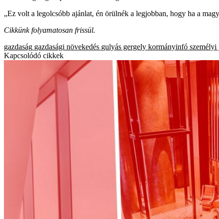
„Ez volt a legolcsóbb ajánlat, én örülnék a legjobban, hogy ha a ma
Cikkünk folyamatosan frissül.
gazdaság
gazdasági növekedés
gulyás gergely
kormányinfó
személyi
Kapcsolódó cikkek