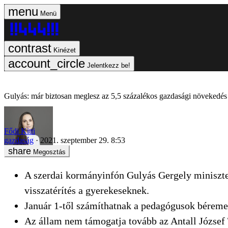
Menü
Kinézet
Jelentkezz be!
Gulyás: már biztosan meglesz az 5,5 százalékos gazdasági növekedés
Fődi Kitti
gazdaság
2021. szeptember 29. 8:53
Megosztás
A szerdai kormányinfón Gulyás Gergely minisztere
visszatérítés a gyerekeseknek.
Január 1-től számíthatnak a pedagógusok béreme
Az állam nem támogatja tovább az Antall József T