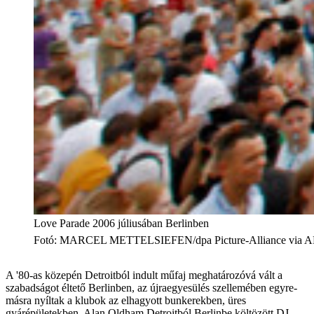
Love Parade 2006 júliusában Berlinben
Fotó
:
MARCEL METTELSIEFEN/dpa Picture-Alliance via 
A '80-as közepén Detroitból indult műfaj meghatározóvá vált a
szabadságot éltető Berlinben, az újraegyesülés szellemében egyre-
másra nyíltak a klubok az elhagyott bunkerekben, üres
gyárépületekben. Alan Oldham Detroitból Berlinbe költözött DJ