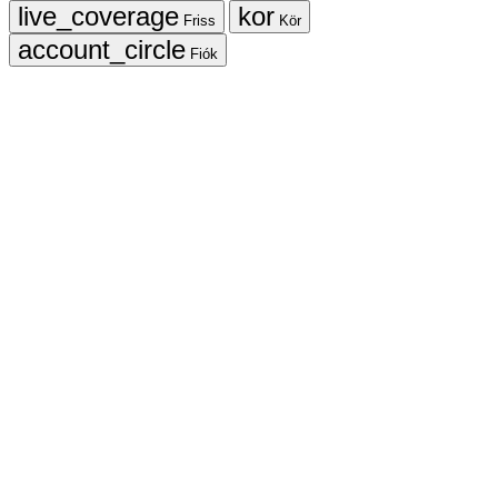
Friss
Kör
Fiók