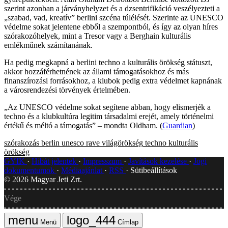
szerint azonban a járványhelyzet és a dzsentrifikáció veszélyezteti a
„szabad, vad, kreatív” berlini szcéna túlélését. Szerinte az UNESCO
védelme sokat jelentene ebből a szempontból, és így az olyan híres
szórakozóhelyek, mint a Tresor vagy a Berghain kulturális
emlékműnek számítanának.
Ha pedig megkapná a berlini techno a kulturális örökség státuszt,
akkor hozzáférhetnének az állami támogatásokhoz és más
finanszírozási forrásokhoz, a klubok pedig extra védelmet kapnának
a városrendezési törvények értelmében.
„Az UNESCO védelme sokat segítene abban, hogy elismerjék a
techno és a klubkultúra legitim társadalmi erejét, amely történelmi
értékű és méltó a támogatás” – mondta Oldham. (
Guardian
)
szórakozás
berlin
unesco
rave
világörökség
techno
kulturális
örökség
GYIK
Hibát jelentek
Impresszum
Javítások kezelése
Jogi
dokumentumok
Médiaajánlat
RSS
Sütibeállítások
©
2026
Magyar Jeti Zrt.
Vége
Menü
Címlap