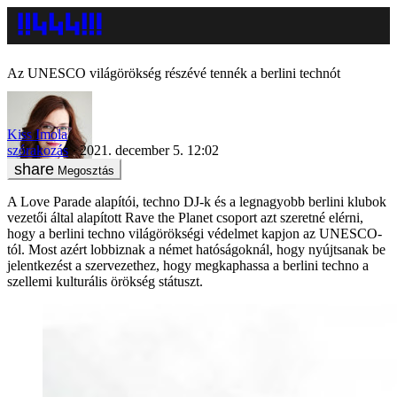
Az UNESCO világörökség részévé tennék a berlini technót
Kiss Imola
szórakozás
2021. december 5. 12:02
Megosztás
A Love Parade alapítói, techno DJ-k és a legnagyobb berlini klubok
vezetői által alapított Rave the Planet csoport azt szeretné elérni,
hogy a berlini techno világörökségi védelmet kapjon az UNESCO-
tól. Most azért lobbiznak a német hatóságoknál, hogy nyújtsanak be
jelentkezést a szervezethez, hogy megkaphassa a berlini techno a
szellemi kulturális örökség státuszt.