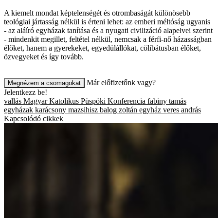
A kiemelt mondat képtelenségét és otrombaságát különösebb
teológiai jártasság nélkül is érteni lehet: az emberi méltóság ugyanis
- az aláíró egyházak tanítása és a nyugati civilizáció alapelvei szerint
- mindenkit megillet, feltétel nélkül, nemcsak a férfi-nő házasságban
élőket, hanem a gyerekeket, egyedülállókat, cölibátusban élőket,
özvegyeket és így tovább.
Már előfizetőnk vagy?
Megnézem a csomagokat
Jelentkezz be!
vallás
Magyar Katolikus Püspöki Konferencia
fabiny tamás
egyházak
karácsony
mazsihisz
balog zoltán
egyház
veres andrás
Kapcsolódó cikkek