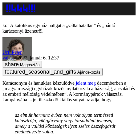
A katolikus egyház hallgat a „vállalhatatlan” és „bántó”
karácsonyi üzenetről
Urfi Péter
vallás
2022. január 6. 12:37
Megosztás
Ajándékozás
Karácsonyra és hanukára készülődve
jelent meg
decemberben a
„magyarországi egyházak közös nyilatkozata a házasság, a család és
az emberi méltóság védelmében”. A kormánypártok választási
kampányába is jól illeszkedő kiállás súlyát az adja, hogy
az elmúlt harminc évben nem volt olyan természeti
katasztrófa, világjárvány vagy társadalmi jelenség,
amely a vallási közösségek ilyen széles összefogását
eredményezte volna.