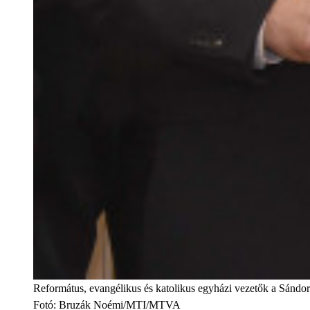
Református, evangélikus és katolikus egyházi vezetők a Sándo
Fotó
:
Bruzák Noémi/MTI/MTVA