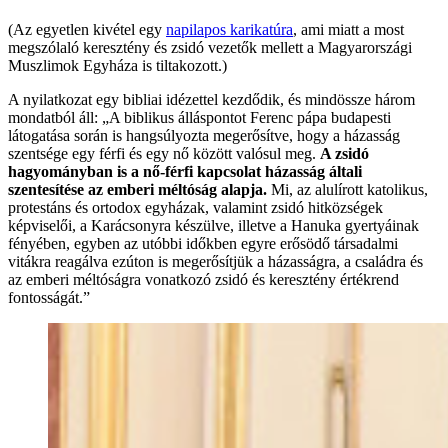
(Az egyetlen kivétel egy
napilapos karikatúra
, ami miatt a most
megszólaló keresztény és zsidó vezetők mellett a Magyarországi
Muszlimok Egyháza is tiltakozott.)
A nyilatkozat egy bibliai idézettel kezdődik, és mindössze három
mondatból áll: „A biblikus álláspontot Ferenc pápa budapesti
látogatása során is hangsúlyozta megerősítve, hogy a házasság
szentsége egy férfi és egy nő között valósul meg.
A zsidó
hagyományban is a nő-férfi kapcsolat házasság általi
szentesítése az emberi méltóság alapja.
Mi, az alulírott katolikus,
protestáns és ortodox egyházak, valamint zsidó hitközségek
képviselői, a Karácsonyra készülve, illetve a Hanuka gyertyáinak
fényében, egyben az utóbbi időkben egyre erősödő társadalmi
vitákra reagálva ezúton is megerősítjük a házasságra, a családra és
az emberi méltóságra vonatkozó zsidó és keresztény értékrend
fontosságát.”