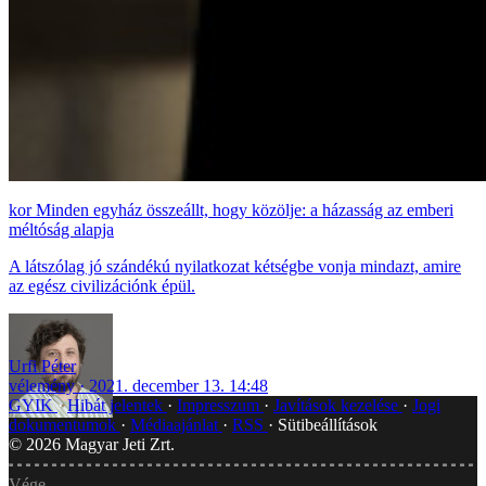
Minden egyház összeállt, hogy közölje: a házasság az emberi
méltóság alapja
A látszólag jó szándékú nyilatkozat kétségbe vonja mindazt, amire
az egész civilizációnk épül.
Urfi Péter
vélemény
2021. december 13. 14:48
GYIK
Hibát jelentek
Impresszum
Javítások kezelése
Jogi
dokumentumok
Médiaajánlat
RSS
Sütibeállítások
©
2026
Magyar Jeti Zrt.
Vége