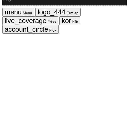
Menü
Címlap
Friss
Kör
Fiók