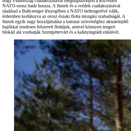
hogy Finnország csatlakozásával megduplázódjon a közvetlen
NATO-orosz határ hossza. A finnek és a svédek csatlakozásával
ráadásul a Balti-tenger lényegében a NATO beltengerévé válik,
érdemben korlátozva az orosz északi flotta mozgási szabadságát. A
finnek egyik nagy hozzájárulása a katonai szövetséghez aknatelepítő
hajókkal rendesen felszerelt flottájuk, amivel könnyen tengeri
blokád alá vonhatják Szentpétervárt és a kalinyingrádi enklávét.