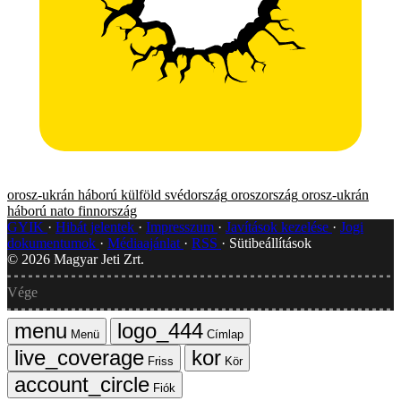
orosz-ukrán háború
külföld
svédország
oroszország
orosz-ukrán
háború
nato
finnország
GYIK
Hibát jelentek
Impresszum
Javítások kezelése
Jogi
dokumentumok
Médiaajánlat
RSS
Sütibeállítások
©
2026
Magyar Jeti Zrt.
Vége
Menü
Címlap
Friss
Kör
Fiók