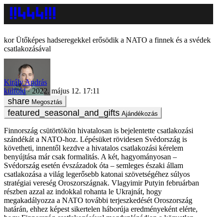
Ütőképes hadseregekkel erősödik a NATO a finnek és a svédek
csatlakozásával
Király András
külföld
2022. május 12. 17:11
Megosztás
Ajándékozás
Finnország csütörtökön hivatalosan is bejelentette csatlakozási
szándékát a NATO-hoz. Lépésüket rövidesen Svédország is
követheti, innentől kezdve a hivatalos csatlakozási kérelem
benyújtása már csak formalitás. A két, hagyományosan –
Svédország esetén évszázadok óta – semleges északi állam
csatlakozása a világ legerősebb katonai szövetségéhez súlyos
stratégiai vereség Oroszországnak. Vlagyimir Putyin februárban
részben azzal az indokkal rohanta le Ukrajnát, hogy
megakadályozza a NATO további terjeszkedését Oroszország
határán, ehhez képest sikertelen háborúja eredményeként elérte,