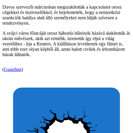
Davos szervezői márciusban megszakították a kapcsolatot orosz
cégekkel és tisztviselőkkel, és bejelentették, hogy a nemzetközi
szankciók hatálya alatt álló személyeket nem látják szívesen a
rendezvényen.
A svájci város főutcáját orosz háborús bűnösök házává alakították át
ukrán művészek, akik azt remélik, üzenetük így eljut a világ
vezetőihez - írja a Reuters. A kiállításon levetítenek egy filmet is,
ami több ezer olyan képből áll, amin halott civilek és lebombázott
házak láthatók.
(
Guardian
)