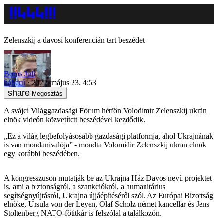
Zelenszkij a davosi konferencián tart beszédet
Boros Juli
háború
2022. május 23. 4:53
Megosztás
A svájci Világgazdasági Fórum hétfőn Volodimir Zelenszkij ukrán
elnök videón közvetített beszédével kezdődik.
„Ez a világ legbefolyásosabb gazdasági platformja, ahol Ukrajnának
is van mondanivalója” - mondta Volomidir Zelenszkij ukrán elnök
egy korábbi beszédében.
A kongresszuson mutatják be az Ukrajna Ház Davos nevű projektet
is, ami a biztonságról, a szankciókról, a humanitárius
segítségnyújtásról, Ukrajna újjáépítéséről szól. Az Európai Bizottság
elnöke, Ursula von der Leyen, Olaf Scholz német kancellár és Jens
Stoltenberg NATO-főtitkár is felszólal a találkozón.