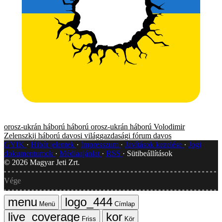
orosz-ukrán háború
háború
orosz-ukrán háború
Volodimir
Zelenszkij
háború
davosi világgazdasági fórum
davos
GYIK
Hibát jelentek
Impresszum
Javítások kezelése
Jogi
dokumentumok
Médiaajánlat
RSS
Sütibeállítások
©
2026
Magyar Jeti Zrt.
Vége
Menü
Címlap
Friss
Kör