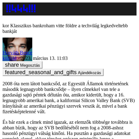
Klasszikus bankroham vitte földre a techvilág legkedveltebb
bankját
Horváth Bence
külföld
2023. március 13. 11:03
Megosztás
Ajándékozás
2008 óta nem látott bankcsőd, az Egyesült Államok történetének
második legnagyobb bankcsődje – ilyen címekkel van tele a
gazdasági sajtó péntek délután óta, amikor kiderült, hogy a 16.
legnagyobb amerikai bank, a kaliforniai Silicon Valley Bank (SVB)
irányítását az amerikai pénzügyi szervek veszik át, mivel a bank
fizetésképtelenné vált.
És bár ezek a címek mind igazak, az elemzők többsége továbbra is
abban bízik, hogy az SVB bedőléséből nem fog a 2008-ashoz
hasonló pénzügyi válság kinőni. Ha pusztán a gazdasági adatokat
vennénk alapul, akkor tényleg egészen minimális lenne a