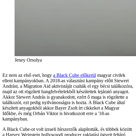
Jeney Orsolya
Ez nem az első eset, hogy
a Black Cube előkerül
magyar civilek
elleni kampányokban. A 2018-as választási kampány előtt Siewert
Andrást, a Migration Aid aktivistáját csalták el egy bécsi találkozóra,
majd az ott rögzített hangfelvételekből készítettek lejárató anyagot.
Akkor Siewert András is gyanakodott, ezért ő maga is rögzítette a
találkozót, ezt pedig nyilvánosságra is hozta. A Black Cube által
készített anyagokból akkor Bayer Zsolt írt cikkeket a Magyar
Időkbe, és még Orbán Viktor is hivatkozott erre a '18-as
kampányban.
A Black Cube-ot volt izraeli hírszerzők alapították, és többek között
a Harvey Weinstein hollywoodi producer zaklatási ügyeit feltáró