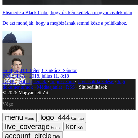
Elismerte a Black Cube, hogy ők kémkedtek a magyar civilek után
De azt mondják, hogy a megbízásnak semmi köze a politikához.
erdelyip
,
Urfi Péter
,
Czinkóczi Sándor
POLITIKA
2018. július 11. 8:18
GYIK
Hibát jelentek
Impresszum
Javítások kezelése
Jogi
dokumentumok
Médiaajánlat
RSS
Sütibeállítások
©
2026
Magyar Jeti Zrt.
Vége
Menü
Címlap
Friss
Kör
Fiók