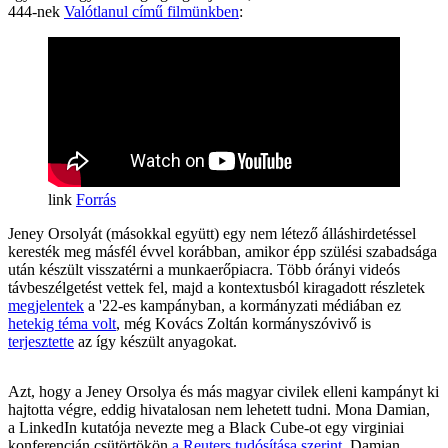
444-nek
Valótlanul című filmünkben
:
Forrás
Jeney Orsolyát (másokkal együtt) egy nem létező álláshirdetéssel
keresték meg másfél évvel korábban, amikor épp szülési szabadsága
után készült visszatérni a munkaerőpiacra. Több órányi videós
távbeszélgetést vettek fel, majd a kontextusból kiragadott részletek
megjelentek
a '22-es kampányban, a kormányzati médiában ez
hetekig téma volt
, még Kovács Zoltán kormányszóvivő is
terjesztette
az így készült anyagokat.
Azt, hogy a Jeney Orsolya és más magyar civilek elleni kampányt ki
hajtotta végre, eddig hivatalosan nem lehetett tudni. Mona Damian,
a LinkedIn kutatója nevezte meg a Black Cube-ot egy virginiai
konferencián csütörtökön
a Reuters tudósítása szerint
. Damian