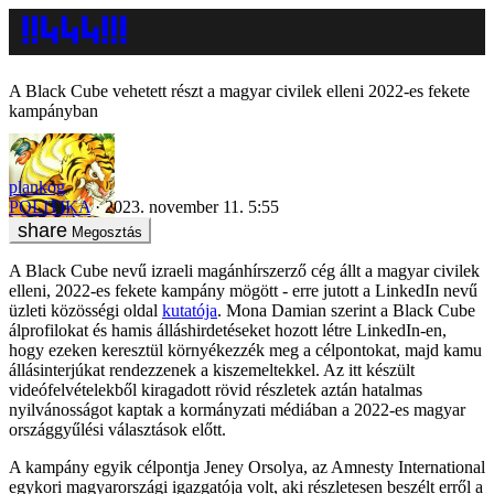
A Black Cube vehetett részt a magyar civilek elleni 2022-es fekete
kampányban
plankog
POLITIKA
2023. november 11. 5:55
Megosztás
A Black Cube nevű izraeli magánhírszerző cég állt a magyar civilek
elleni, 2022-es fekete kampány mögött - erre jutott a LinkedIn nevű
üzleti közösségi oldal
kutatója
. Mona Damian szerint a Black Cube
álprofilokat és hamis álláshirdetéseket hozott létre LinkedIn-en,
hogy ezeken keresztül környékezzék meg a célpontokat, majd kamu
állásinterjúkat rendezzenek a kiszemeltekkel. Az itt készült
videófelvételekből kiragadott rövid részletek aztán hatalmas
nyilvánosságot kaptak a kormányzati médiában a 2022-es magyar
országgyűlési választások előtt.
A kampány egyik célpontja Jeney Orsolya, az Amnesty International
egykori magyarországi igazgatója volt, aki részletesen beszélt erről a