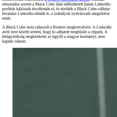
elmondása szerint a Black Cube által működtetett hamis LinkedIn-
profilok hálózatát távolították el, és törölték a Black Cube-vállalat
hivatalos LinkedIn-oldalát is, a szabályok nyilvánvaló megsértése
miatt.
A Black Cube nem válaszolt a Reuters megkeresésére. A LinkedIn
arról nem közölt semmi, hogy ki adhatott megbízást a cégnek. A
hírügynökség megkérdezte az ügyről a magyar kormányt, nem
kaptak választ.