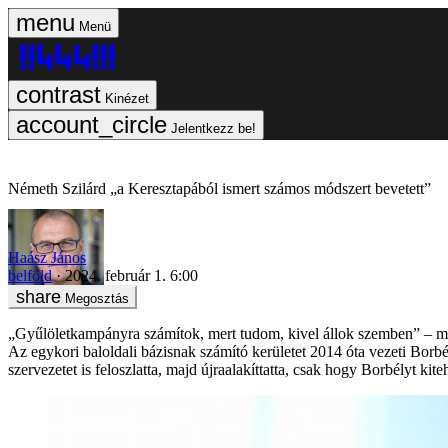
Menü
Kinézet
Jelentkezz be!
Németh Szilárd „a Keresztapából ismert számos módszert bevetett”
Haász János
belföld
2024. február 1. 6:00
Megosztás
„Gyűlöletkampányra számítok, mert tudom, kivel állok szemben” – mon
Az egykori baloldali bázisnak számító kerületet 2014 óta vezeti Bor
szervezetet is feloszlatta, majd újraalakíttatta, csak hogy Borbélyt kite