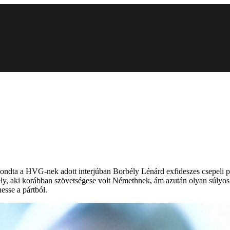
dta a HVG-nek adott interjúban Borbély Lénárd exfideszes csepeli pol
bély, aki korábban szövetségese volt Némethnek, ám azután olyan súly
hesse a pártból.