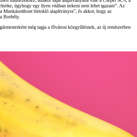
űtlen mindezekhez, amikor saját alapítványába vitte a Csepel SC-t, a
alelnöke, úgyhogy egy ilyen vitában nekem nem lehet igazam”. Az
 a Munkásotthont birtokló alapítványra”, és akkor, hogy az
a Borbély.
polgármesterként még tagja a fővárosi közgyűlésnek, az új rendszerben