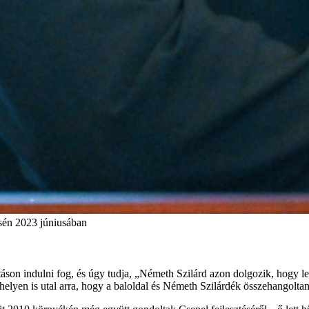
sén 2023 júniusában
áson indulni fog, és úgy tudja, „Németh Szilárd azon dolgozik, hogy leg
helyen is utal arra, hogy a baloldal és Németh Szilárdék összehangolta