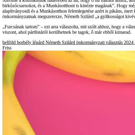
Szerinte a konfliktusuk hátterében az áll, hogy ő hű maradt ahhoz, am
birkózócsarnokot, és a Munkásotthont is kinézte magának”. Hogy mégi
alapítványosdi és a Munkásotthon felemlegetése azért is pikáns, mert 
önkormányzatnak megszerezze, Németh Szilárd „a gyilkosságot kivéve
„Furcsának tartom” – ezt arra válaszolta, mit szólt ahhoz, hogy a vála
viszont, ahol pártlistáról kerülhetnek be tagok, ő már ebből kimarad.
belföld
borbély lénárd
Németh Szilárd
önkormányzati választás 2024
Friss