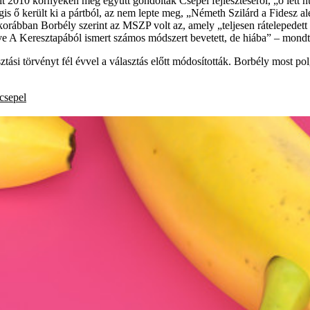
it 2010 környékén még együtt gondoltak Csepel fejlesztéséről, „ő lett h
s ő került ki a pártból, az nem lepte meg, „Németh Szilárd a Fidesz 
korábban Borbély szerint az MSZP volt az, amely „teljesen rátelepedett
 A Keresztapából ismert számos módszert bevetett, de hiába” – mondt
sztási törvényt fél évvel a választás előtt módosították. Borbély most 
csepel