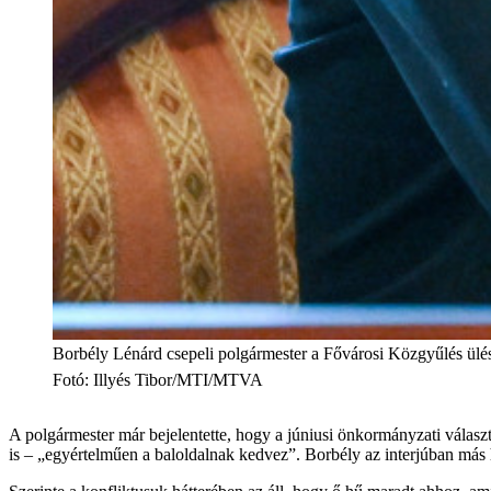
Borbély Lénárd csepeli polgármester a Fővárosi Közgyűlés ülé
Fotó
:
Illyés Tibor/MTI/MTVA
A polgármester már bejelentette, hogy a júniusi önkormányzati választ
is – „egyértelműen a baloldalnak kedvez”. Borbély az interjúban más 