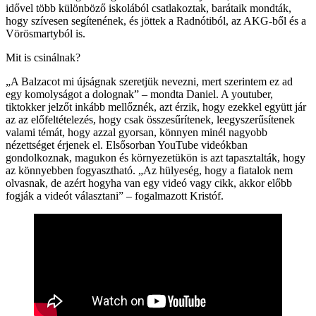
idővel több különböző iskolából csatlakoztak, barátaik mondták,
hogy szívesen segítenének, és jöttek a Radnótiból, az AKG-ből és a
Vörösmartyból is.
Mit is csinálnak?
„A Balzacot mi újságnak szeretjük nevezni, mert szerintem ez ad
egy komolyságot a dolognak” – mondta Daniel. A youtuber,
tiktokker jelzőt inkább mellőznék, azt érzik, hogy ezekkel együtt jár
az az előfeltételezés, hogy csak összesűrítenek, leegyszerűsítenek
valami témát, hogy azzal gyorsan, könnyen minél nagyobb
nézettséget érjenek el. Elsősorban YouTube videókban
gondolkoznak, magukon és környezetükön is azt tapasztalták, hogy
az könnyebben fogyasztható. „Az hülyeség, hogy a fiatalok nem
olvasnak, de azért hogyha van egy videó vagy cikk, akkor előbb
fogják a videót választani” – fogalmazott Kristóf.