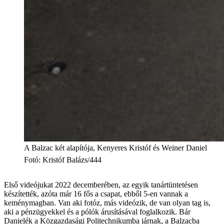
A Balzac két alapítója, Kenyeres Kristóf és Weiner Daniel
Fotó
:
Kristóf Balázs/444
Első videójukat 2022 decemberében, az egyik tanártüntetésen
készítették, azóta már 16 fős a csapat, ebből 5-en vannak a
keménymagban. Van aki fotóz, más videózik, de van olyan tag is,
aki a pénzügyekkel és a pólók árusításával foglalkozik. Bár
Danielék a Közgazdasági Politechnikumba járnak, a Balzacba