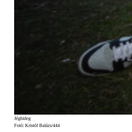
Jéghideg
Fotó
:
Kristóf Balázs/444