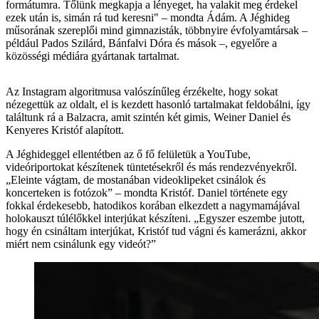
formátumra. Tőlünk megkapja a lényeget, ha valakit meg érdekel
ezek után is, simán rá tud keresni" – mondta Ádám. A Jéghideg
műsorának szereplői mind gimnazisták, többnyire évfolyamtársak –
például Pados Szilárd, Bánfalvi Dóra és mások –, egyelőre a
közösségi médiára gyártanak tartalmat.
Az Instagram algoritmusa valószínűleg érzékelte, hogy sokat
nézegettük az oldalt, el is kezdett hasonló tartalmakat feldobálni, így
találtunk rá a Balzacra, amit szintén két gimis, Weiner Daniel és
Kenyeres Kristóf alapított.
A Jéghideggel ellentétben az ő fő felületük a YouTube,
videóriportokat készítenek tüntetésekről és más rendezvényekről.
„Eleinte vágtam, de mostanában videoklipeket csinálok és
koncerteken is fotózok” – mondta Kristóf. Daniel története egy
fokkal érdekesebb, hatodikos korában elkezdett a nagymamájával
holokauszt túlélőkkel interjúkat készíteni. „Egyszer eszembe jutott,
hogy én csináltam interjúkat, Kristóf tud vágni és kamerázni, akkor
miért nem csinálunk egy videót?”