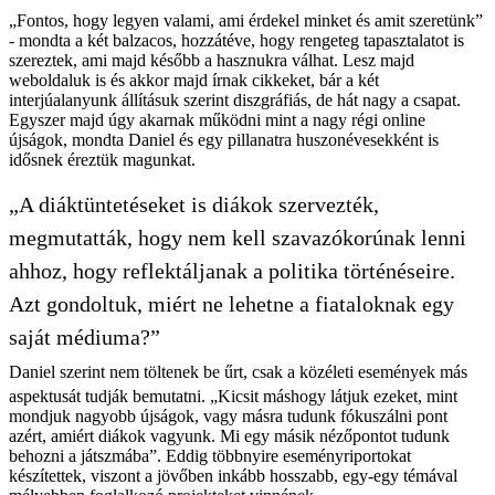
„Fontos, hogy legyen valami, ami érdekel minket és amit szeretünk”
- mondta a két balzacos, hozzátéve, hogy rengeteg tapasztalatot is
szereztek, ami majd később a hasznukra válhat. Lesz majd
weboldaluk is és akkor majd írnak cikkeket, bár a két
interjúalanyunk állításuk szerint diszgráfiás, de hát nagy a csapat.
Egyszer majd úgy akarnak működni mint a nagy régi online
újságok, mondta Daniel és egy pillanatra huszonévesekként is
idősnek éreztük magunkat.
„A diáktüntetéseket is diákok szervezték,
megmutatták, hogy nem kell szavazókorúnak lenni
ahhoz, hogy reflektáljanak a politika történéseire.
Azt gondoltuk, miért ne lehetne a fiataloknak egy
saját médiuma?”
Daniel szerint nem töltenek be űrt, csak a közéleti események más
aspektusát tudják bemutatni. „Kicsit máshogy látjuk ezeket, mint
mondjuk nagyobb újságok, vagy másra tudunk fókuszálni pont
azért, amiért diákok vagyunk. Mi egy másik nézőpontot tudunk
behozni a játszmába”. Eddig többnyire eseményriportokat
készítettek, viszont a jövőben inkább hosszabb, egy-egy témával