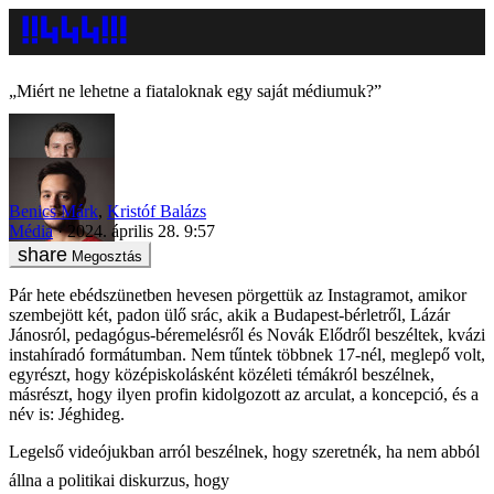
„Miért ne lehetne a fiataloknak egy saját médiumuk?”
Benics Márk
,
Kristóf Balázs
Média
2024. április 28. 9:57
Megosztás
Pár hete ebédszünetben hevesen pörgettük az Instagramot, amikor
szembejött két, padon ülő srác, akik a Budapest-bérletről, Lázár
Jánosról, pedagógus-béremelésről és Novák Elődről beszéltek, kvázi
instahíradó formátumban. Nem tűntek többnek 17-nél, meglepő volt,
egyrészt, hogy középiskolásként közéleti témákról beszélnek,
másrészt, hogy ilyen profin kidolgozott az arculat, a koncepció, és a
név is: Jéghideg.
Legelső videójukban arról beszélnek, hogy szeretnék, ha nem abból
állna a politikai diskurzus, hogy