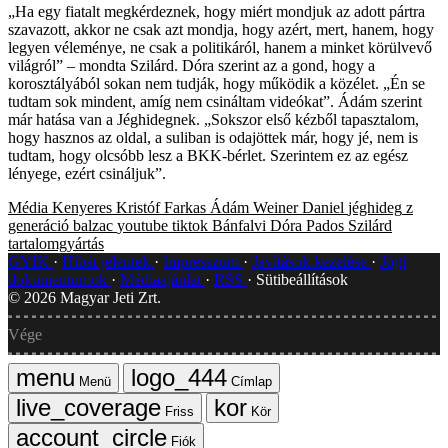
„Ha egy fiatalt megkérdeznek, hogy miért mondjuk az adott pártra
szavazott, akkor ne csak azt mondja, hogy azért, mert, hanem, hogy
legyen véleménye, ne csak a politikáról, hanem a minket körülvevő
világról” – mondta Szilárd. Dóra szerint az a gond, hogy a
korosztályából sokan nem tudják, hogy működik a közélet. „Én se
tudtam sok mindent, amíg nem csináltam videókat”. Ádám szerint
már hatása van a Jéghidegnek. „Sokszor első kézből tapasztalom,
hogy hasznos az oldal, a suliban is odajöttek már, hogy jé, nem is
tudtam, hogy olcsóbb lesz a BKK-bérlet. Szerintem ez az egész
lényege, ezért csináljuk”.
Média
Kenyeres Kristóf
Farkas Ádám
Weiner Daniel
jéghideg
z
generáció
balzac
youtube
tiktok
Bánfalvi Dóra
Pados Szilárd
tartalomgyártás
GYIK
Hibát jelentek
Impresszum
Javítások kezelése
Jogi
dokumentumok
Médiaajánlat
RSS
Sütibeállítások
©
2026
Magyar Jeti Zrt.
Vége
Menü
Címlap
Friss
Kör
Fiók