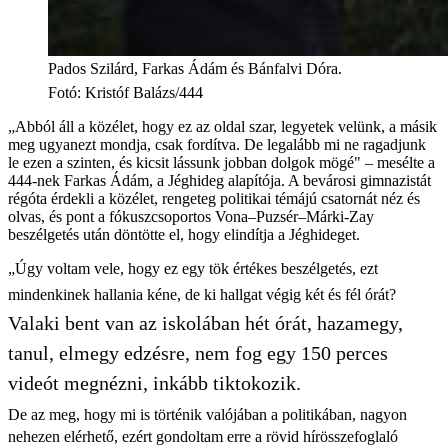
Pados Szilárd, Farkas Ádám és Bánfalvi Dóra.
Fotó
:
Kristóf Balázs/444
„Abból áll a közélet, hogy ez az oldal szar, legyetek velünk, a másik
meg ugyanezt mondja, csak fordítva. De legalább mi ne ragadjunk
le ezen a szinten, és kicsit lássunk jobban dolgok mögé" – mesélte a
444-nek Farkas Ádám, a Jéghideg alapítója. A bevárosi gimnazistát
régóta érdekli a közélet, rengeteg politikai témájú csatornát néz és
olvas, és pont a fókuszcsoportos Vona–Puzsér–Márki-Zay
beszélgetés után döntötte el, hogy elindítja a Jéghideget.
„Úgy voltam vele, hogy ez egy tök értékes beszélgetés, ezt
mindenkinek hallania kéne, de ki hallgat végig két és fél órát?
Valaki bent van az iskolában hét órát, hazamegy,
tanul, elmegy edzésre, nem fog egy 150 perces
videót megnézni, inkább tiktokozik.
De az meg, hogy mi is történik valójában a politikában, nagyon
nehezen elérhető, ezért gondoltam erre a rövid hírösszefoglaló