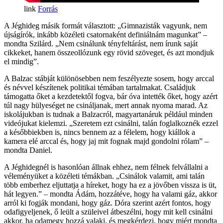
Forrás
A Jéghideg másik formát választott: „Gimnazisták vagyunk, nem
újságírók, inkább közéleti csatornaként definiálnám magunkat” –
mondta Szilárd. „Nem csinálunk tényfeltárást, nem írunk saját
cikkeket, hanem összeollózunk egy rövid szöveget, és azt mondjuk
el mindig”.
A Balzac stábját különösebben nem feszélyezte sosem, hogy arccal
és névvel készítenek politikai témában tartalmakat. Családjuk
támogatta őket a kezdetektől fogva, bár óva intették őket, hogy azért
túl nagy hülyeséget ne csináljanak, mert annak nyoma marad. Az
iskolájukban is tudnak a Balzacról, magyartanáruk például minden
videójukat kielemzi. „Szeretem ezt csinálni, talán foglalkoznék ezzel
a későbbiekben is, nincs bennem az a félelem, hogy kiállok a
kamera elé arccal és, hogy jaj mit fognak majd gondolni rólam” –
mondta Daniel.
A Jéghidegnél is hasonlóan állnak ehhez, nem félnek felvállalni a
véleményüket a közéleti témákban. „Csinálok valamit, ami talán
több emberhez eljuttatja a híreket, hogy ha ez a jövőben vissza is üt,
hát legyen.” – mondta Ádám, hozzátéve, hogy ha valami gáz, akkor
arról ki fogják mondani, hogy gáz. Dóra szerint azért fontos, hogy
odafigyeljenek, ő leült a szüleivel átbeszélni, hogy mit kell csinálni
akkor, ha odamegy hozzá valaki, és megkérdezi, hogy miért mondta