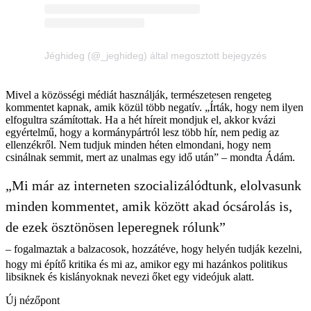
Jéghideg (@_jeghideg) által megosztott bejegyzés
Mivel a közösségi médiát használják, természetesen rengeteg
kommentet kapnak, amik közül több negatív. „Írták, hogy nem ilyen
elfogultra számítottak. Ha a hét híreit mondjuk el, akkor kvázi
egyértelmű, hogy a kormánypártról lesz több hír, nem pedig az
ellenzékről. Nem tudjuk minden héten elmondani, hogy nem
csinálnak semmit, mert az unalmas egy idő után” – mondta Ádám.
„Mi már az interneten szocializálódtunk, elolvasunk
minden kommentet, amik között akad ócsárolás is,
de ezek ösztönösen leperegnek rólunk”
– fogalmaztak a balzacosok, hozzátéve, hogy helyén tudják kezelni,
hogy mi építő kritika és mi az, amikor egy mi hazánkos politikus
libsiknek és kislányoknak nevezi őket egy videójuk alatt.
Új nézőpont