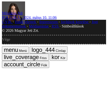
Mészáros Juli
POLITIKA
2024. május 10. 11:06
GYIK
Hibát jelentek
Impresszum
Javítások kezelése
Jogi
dokumentumok
Médiaajánlat
RSS
Sütibeállítások
©
2026
Magyar Jeti Zrt.
Vége
Menü
Címlap
Friss
Kör
Fiók