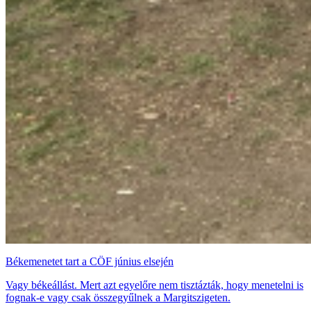
Békemenetet tart a CÖF június elsején
Vagy békeállást. Mert azt egyelőre nem tisztázták, hogy menetelni is
fognak-e vagy csak összegyűlnek a Margitszigeten.