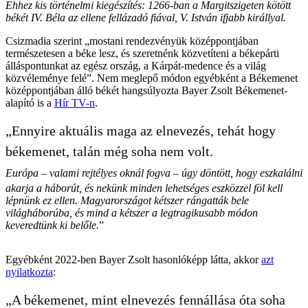
Ehhez kis történelmi kiegészítés: 1266-ban a Margitszigeten kötött
békét IV. Béla az ellene fellázadó fiával, V. István ifjabb királlyal.
Csizmadia szerint „mostani rendezvényük középpontjában
természetesen a béke lesz, és szeretnénk közvetíteni a békepárti
álláspontunkat az egész ország, a Kárpát-medence és a világ
közvéleménye felé”. Nem meglepő módon egyébként a Békemenet
középpontjában álló békét hangsúlyozta Bayer Zsolt Békemenet-
alapító is a
Hír TV-n
.
„Ennyire aktuális maga az elnevezés, tehát hogy
békemenet, talán még soha nem volt.
Európa – valami rejtélyes oknál fogva – úgy döntött, hogy eszkalálni
akarja a háborút, és nekünk minden lehetséges eszközzel föl kell
lépnünk ez ellen. Magyarországot kétszer rángatták bele
világháborúba, és mind a kétszer a legtragikusabb módon
keveredtünk ki belőle.
”
Egyébként 2022-ben Bayer Zsolt hasonlóképp látta, akkor
azt
nyilatkozta
:
„A békemenet, mint elnevezés fennállása óta soha