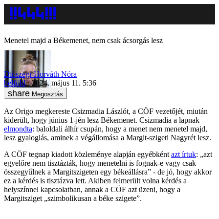
Menetel majd a Békemenet, nem csak ácsorgás lesz
Diószegi-Horváth Nóra
belföld
2024. május 11. 5:36
Megosztás
Az Origo megkereste Csizmadia Lászlót, a CÖF vezetőjét, miután
kiderült, hogy június 1-jén lesz Békemenet. Csizmadia a lapnak
elmondta
: baloldali álhír csupán, hogy a menet nem menetel majd,
lesz gyaloglás, aminek a végállomása a Margit-szigeti Nagyrét lesz.
A CÖF tegnap kiadott közleménye alapján egyébként
azt írtuk
: „azt
egyelőre nem tisztázták, hogy menetelni is fognak-e vagy csak
összegyűlnek a Margitszigeten egy békeállásra” - de jó, hogy akkor
ez a kérdés is tisztázva lett. Akiben felmerült volna kérdés a
helyszínnel kapcsolatban, annak a CÖF azt üzeni, hogy a
Margitsziget „szimbolikusan a béke szigete”.