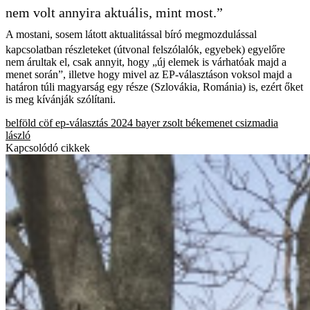
nem volt annyira aktuális, mint most.”
A mostani, sosem látott aktualitással bíró megmozdulással
kapcsolatban részleteket (útvonal felszólalók, egyebek) egyelőre
nem árultak el, csak annyit, hogy „új elemek is várhatóak majd a
menet során”, illetve hogy mivel az EP-választáson voksol majd a
határon túli magyarság egy része (Szlovákia, Románia) is, ezért őket
is meg kívánják szólítani.
belföld
cöf
ep-választás 2024
bayer zsolt
békemenet
csizmadia
lászló
Kapcsolódó cikkek