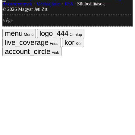
dokumentumok
Médiaajánlat
RSS
Sütibeállítások
©
2026
Magyar Jeti Zrt.
Vége
Menü
Címlap
Friss
Kör
Fiók