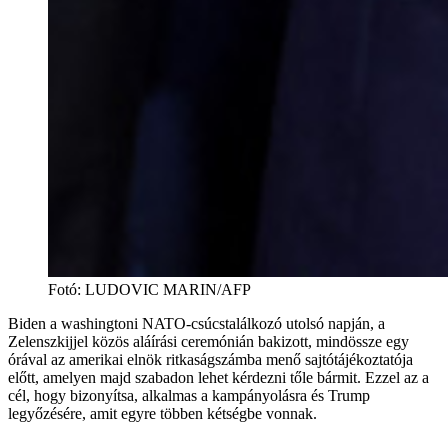
Fotó
:
LUDOVIC MARIN/AFP
Biden a washingtoni NATO-csúcstalálkozó utolsó napján, a
Zelenszkijjel közös aláírási ceremónián bakizott, mindössze egy
órával az amerikai elnök ritkaságszámba menő sajtótájékoztatója
előtt, amelyen majd szabadon lehet kérdezni tőle bármit. Ezzel az a
cél, hogy bizonyítsa, alkalmas a kampányolásra és Trump
legyőzésére, amit egyre többen kétségbe vonnak.