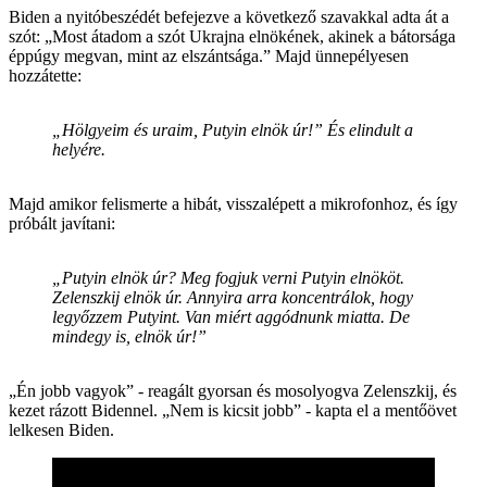
Biden a nyitóbeszédét befejezve a következő szavakkal adta át a
szót: „Most átadom a szót Ukrajna elnökének, akinek a bátorsága
éppúgy megvan, mint az elszántsága.” Majd ünnepélyesen
hozzátette:
„Hölgyeim és uraim, Putyin elnök úr!” És elindult a
helyére.
Majd amikor felismerte a hibát, visszalépett a mikrofonhoz, és így
próbált javítani:
„Putyin elnök úr? Meg fogjuk verni Putyin elnököt.
Zelenszkij elnök úr. Annyira arra koncentrálok, hogy
legyőzzem Putyint. Van miért aggódnunk miatta. De
mindegy is, elnök úr!”
„Én jobb vagyok” - reagált gyorsan és mosolyogva Zelenszkij, és
kezet rázott Bidennel. „Nem is kicsit jobb” - kapta el a mentőövet
lelkesen Biden.