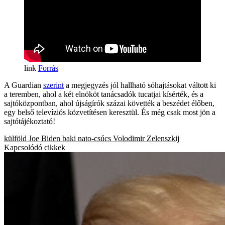
Forrás
A Guardian
szerint
a megjegyzés jól hallható sóhajtásokat váltott ki
a teremben, ahol a két elnököt tanácsadók tucatjai kísérték, és a
sajtóközpontban, ahol újságírók százai követték a beszédet élőben,
egy belső televíziós közvetítésen keresztül. És még csak most jön a
sajtótájékoztató!
külföld
Joe Biden
baki
nato-csúcs
Volodimir Zelenszkij
Kapcsolódó cikkek