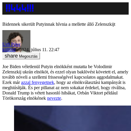
Bidennek sikerült Putyinnak hívnia a mellette álló Zelenszkijt
Urfi Péter
külföld
2024. július 11. 22:47
Megosztás
Joe Biden véletlenül Putyin elnökként mutatta be Volodimir
Zelenszkij ukrán elnököt, és ezzel olyan baklövést követett el, amely
tovább növeli a szellemi frissességével kapcsolatos aggodalmakat.
Ezek már
azzal fenyegetnek
, hogy az elnökválasztási kampányát is
meghiúsítják. És per pillanat az nem sokakat érdekel, hogy riválisa,
Donald Trump is vétett hasonló hibákat, Orbán Viktort például
Törökország elnökének
nevezte
.