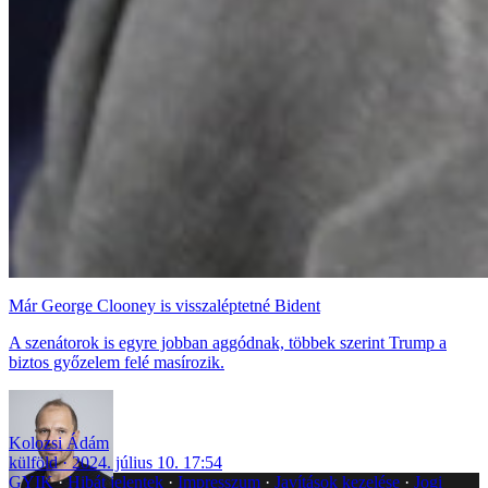
Már George Clooney is visszaléptetné Bident
A szenátorok is egyre jobban aggódnak, többek szerint Trump a
biztos győzelem felé masírozik.
Kolozsi Ádám
külföld
2024. július 10. 17:54
GYIK
Hibát jelentek
Impresszum
Javítások kezelése
Jogi