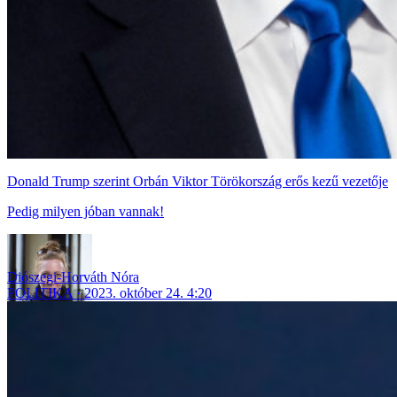
Donald Trump szerint Orbán Viktor Törökország erős kezű vezetője
Pedig milyen jóban vannak!
Diószegi-Horváth Nóra
POLITIKA
2023. október 24. 4:20