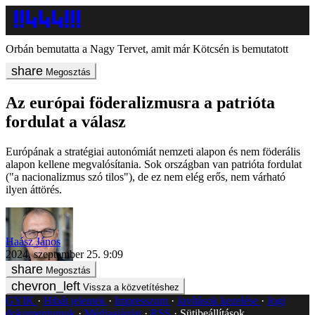
Orbán bemutatta a Nagy Tervet, amit már Kötcsén is bemutatott
Megosztás
Az európai föderalizmusra a patrióta
fordulat a válasz
Európának a stratégiai autonómiát nemzeti alapon és nem föderális
alapon kellene megvalósítania. Sok országban van patrióta fordulat
("a nacionalizmus szó tilos"), de ez nem elég erős, nem várható
ilyen áttörés.
Haász János
2024. szeptember 25. 9:09
Megosztás
Vissza a közvetítéshez
GYIK
Hibát jelentek
Impresszum
Javítások kezelése
Jogi
dokumentumok
Médiaajánlat
RSS
Sütibeállítások