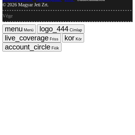
©
2026
Magyar Jeti Zrt.
Vége
Menü
Címlap
Friss
Kör
Fiók