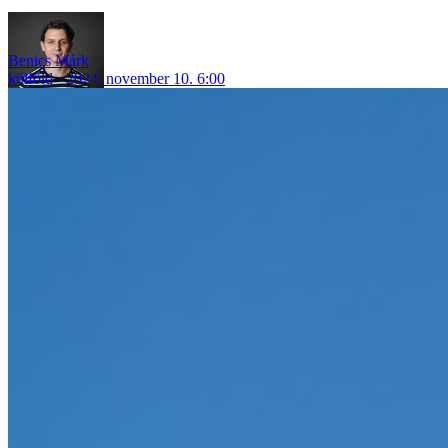
Benics Márk
külföld
2024. november 10. 6:00