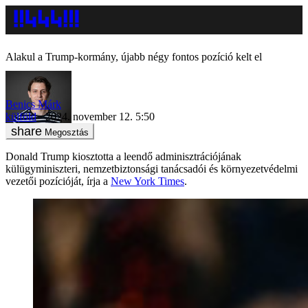
Alakul a Trump-kormány, újabb négy fontos pozíció kelt el
Benics Márk
külföld
2024. november 12. 5:50
Megosztás
Donald Trump kiosztotta a leendő adminisztrációjának
külügyminiszteri, nemzetbiztonsági tanácsadói és környezetvédelmi
vezetői pozícióját, írja a
New York Times
.