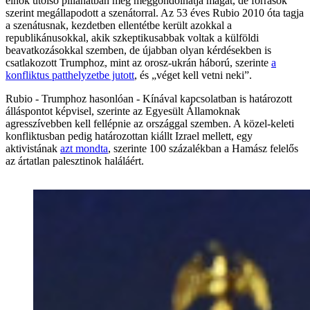
elnök utolsó pillanatban még meggondolhatja magát, de források
szerint megállapodott a szenátorral. Az 53 éves Rubio 2010 óta tagja
a szenátusnak, kezdetben ellentétbe került azokkal a
republikánusokkal, akik szkeptikusabbak voltak a külföldi
beavatkozásokkal szemben, de újabban olyan kérdésekben is
csatlakozott Trumphoz, mint az orosz-ukrán háború, szerinte
a
konfliktus patthelyzetbe jutott
, és „véget kell vetni neki”.
Rubio - Trumphoz hasonlóan - Kínával kapcsolatban is határozott
álláspontot képvisel, szerinte az Egyesült Államoknak
agresszívebben kell fellépnie az országgal szemben. A közel-keleti
konfliktusban pedig határozottan kiállt Izrael mellett, egy
aktivistának
azt mondta
, szerinte 100 százalékban a Hamász felelős
az ártatlan palesztinok haláláért.