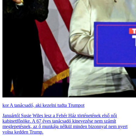
A tanácsadó, aki kezelni tudta Trumpot
Januártól Susie Wiles lesz a Fehér Ház történetének első női
kabinetfőnöke. A 67 éves tanácsadó kinevezése nem számít
meglepetésnek, az ő munkája nélkül minden bizonnyal nem nyert
volna kedden Trump.