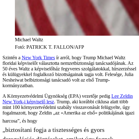
Michael Waltz
Fotó
:
PATRICK T. FALLON/AFP
Szintén a
New York Times
ír arról, hogy Trump Michael Waltz
floridai képviselőt választotta nemzetbiztonsági tanácsadójának. Az
50 éves Waltz a képviselőház fegyveres szolgálatokkal, hírszerzéssel
és külügyekkel foglalkozó bizottságainak tagja volt. Felesége, Julia
Nesheiwat belbiztonsági tanácsadó volt az első Trump-
kormányzatban.
A Környezetvédelmi Ügynökség (EPA) vezetője pedig
Lee Zeldin
New York-i képviselő lesz
. Trump, aki korábbi ciklusa alatt több
mint 100 környezetvédelmi szabály visszavonását felügyelte, úgy
fogalmazott, hogy Zeldin „az »Amerika az első« politikájának igazi
harcosa”, és hogy
„biztosítani fogja a tisztességes és gyors
deregulációs döntéseket, amiket úgy fognak