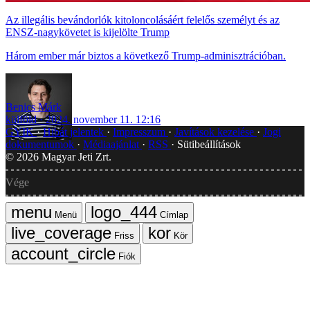
Az illegális bevándorlók kitoloncolásáért felelős személyt és az
ENSZ-nagykövetet is kijelölte Trump
Három ember már biztos a következő Trump-adminisztrációban.
Benics Márk
külföld
2024. november 11. 12:16
GYIK
Hibát jelentek
Impresszum
Javítások kezelése
Jogi
dokumentumok
Médiaajánlat
RSS
Sütibeállítások
©
2026
Magyar Jeti Zrt.
Vége
Menü
Címlap
Friss
Kör
Fiók