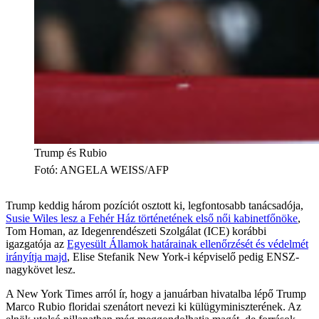
Trump és Rubio
Fotó
:
ANGELA WEISS/AFP
Trump keddig három pozíciót osztott ki, legfontosabb tanácsadója,
Susie Wiles lesz a Fehér Ház történetének első női kabinetfőnöke
,
Tom Homan, az Idegenrendészeti Szolgálat (ICE) korábbi
igazgatója az
Egyesült Államok határainak ellenőrzését és védelmét
irányítja majd
, Elise Stefanik New York-i képviselő pedig ENSZ-
nagykövet lesz.
A New York Times arról ír, hogy a januárban hivatalba lépő Trump
Marco Rubio floridai szenátort nevezi ki külügyminiszterének. Az