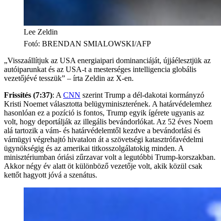
Lee Zeldin
Fotó
:
BRENDAN SMIALOWSKI/AFP
„Visszaállítjuk az USA energiaipari dominanciáját, újjáélesztjük az
autóiparunkat és az USA-t a mesterséges intelligencia globális
vezetőjévé tesszük” – írta Zeldin az X-en.
Frissítés (7:37)
: A
CNN
szerint Trump a dél-dakotai kormányzó
Kristi Noemet választotta belügyminiszterének. A határvédelemhez
hasonlóan ez a pozíció is fontos, Trump egyik ígérete ugyanis az
volt, hogy deportálják az illegális bevándorlókat. Az 52 éves Noem
alá tartozik a vám- és határvédelemtől kezdve a bevándorlási és
vámügyi végrehajtó hivatalon át a szövetségi katasztrófavédelmi
ügynökségig és az amerikai titkosszolgálatokig minden. A
minisztériumban óriási zűrzavar volt a legutóbbi Trump-korszakban.
Akkor négy év alatt öt különböző vezetője volt, akik közül csak
kettőt hagyott jóvá a szenátus.