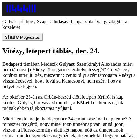
Gulyás: Jó, hogy Szájer a tudásával, tapasztalatával gazdagítja a
közéletet
Megosztás
Vitézy, letepert táblás, dec. 24.
Budapesti témában kérdezik Gulyást: Szentkirályi Alexandra miért
nem támogatja Vitézy főpolgármester-helyettességét? Gulyás egy
korábbi interjút idéz, miszerint Szentkirályi azért támogatta Vitézyt a
visszalépésével, hogy leváltsa Karácsonyt, nem azért, hogy a
helyettese legyen.
Az október 23-án az Orbán-beszéd előtt letepert férfiról is kap
kérdést Gulyás, Gulyás azt mondta, a BM-et kell kérdezni, ők
tudnak ebben tájékoztatást nyújtani.
Miért nem lenne jó, ha december 24-e munkaszüneti nap lenne? A
miniszter megértő, hogy minél több ünnepnap van, annál jobb,
viszont a Fidesz-kormány alatt két nappal nőtt az ünnepnapok
száma: mindenszentek és nagypéntek, de ennek kell legyen határa a