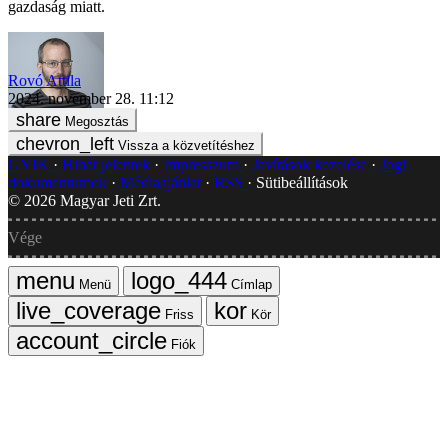
gazdaság miatt.
Rovó Attila
2024. november 28. 11:12
Megosztás
Vissza a közvetítéshez
GYIK
Hibát jelentek
Impresszum
Javítások kezelése
Jogi
dokumentumok
Médiaajánlat
RSS
Sütibeállítások
©
2026
Magyar Jeti Zrt.
Vége
Menü
Címlap
Friss
Kör
Fiók