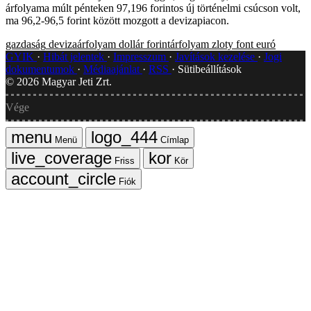
árfolyama múlt pénteken 97,196 forintos új történelmi csúcson volt,
ma 96,2-96,5 forint között mozgott a devizapiacon.
gazdaság
devizaárfolyam
dollár
forintárfolyam
zloty
font
euró
GYIK
Hibát jelentek
Impresszum
Javítások kezelése
Jogi
dokumentumok
Médiaajánlat
RSS
Sütibeállítások
©
2026
Magyar Jeti Zrt.
Vége
Menü
Címlap
Friss
Kör
Fiók