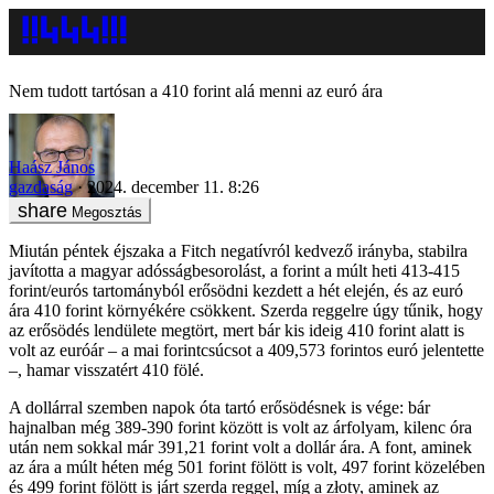
Nem tudott tartósan a 410 forint alá menni az euró ára
Haász János
gazdaság
2024. december 11. 8:26
Megosztás
Miután péntek éjszaka a Fitch negatívról kedvező irányba, stabilra
javította a magyar adósságbesorolást, a forint a múlt heti 413-415
forint/eurós tartományból erősödni kezdett a hét elején, és az euró
ára 410 forint környékére csökkent. Szerda reggelre úgy tűnik, hogy
az erősödés lendülete megtört, mert bár kis ideig 410 forint alatt is
volt az euróár – a mai forintcsúcsot a 409,573 forintos euró jelentette
–, hamar visszatért 410 fölé.
A dollárral szemben napok óta tartó erősödésnek is vége: bár
hajnalban még 389-390 forint között is volt az árfolyam, kilenc óra
után nem sokkal már 391,21 forint volt a dollár ára. A font, aminek
az ára a múlt héten még 501 forint fölött is volt, 497 forint közelében
és 499 forint fölött is járt szerda reggel, míg a złoty, aminek az