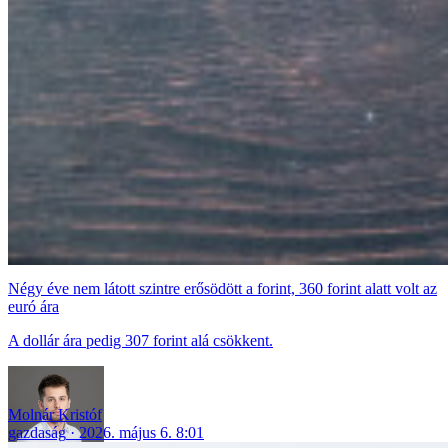
Négy éve nem látott szintre erősödött a forint, 360 forint alatt volt az
euró ára
A dollár ára pedig 307 forint alá csökkent.
Molnár Kristóf
gazdaság
2026. május 6. 8:01