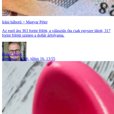
Iráni háború > Magyar Péter
Az euró ára 363 forint fölött, a választás óta csak egyszer látott, 317
forint fölötti szinten a dollár árfolyama.
Haász János
gazdaság
2026. július 16. 13:55