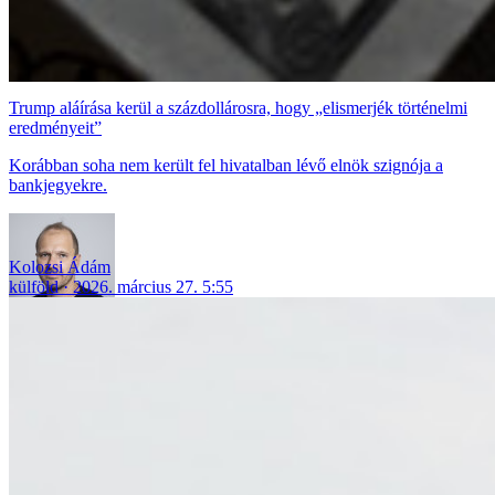
Trump aláírása kerül a százdollárosra, hogy „elismerjék történelmi
eredményeit”
Korábban soha nem került fel hivatalban lévő elnök szignója a
bankjegyekre.
Kolozsi Ádám
külföld
2026. március 27. 5:55