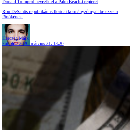
Donald Trumpról nevezik el a Palm Beach-i repteret
Ron DeSantis republikánus floridai kormányzó nyalt be ezzel a
főnökének.
Herczeg Márk
külföld
2026. március 31. 13:20