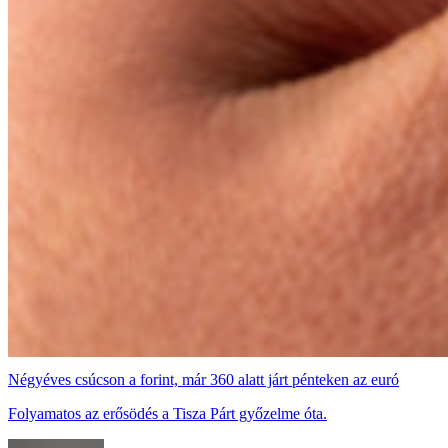
Négyéves csúcson a forint, már 360 alatt járt pénteken az euró
Folyamatos az erősödés a Tisza Párt győzelme óta.