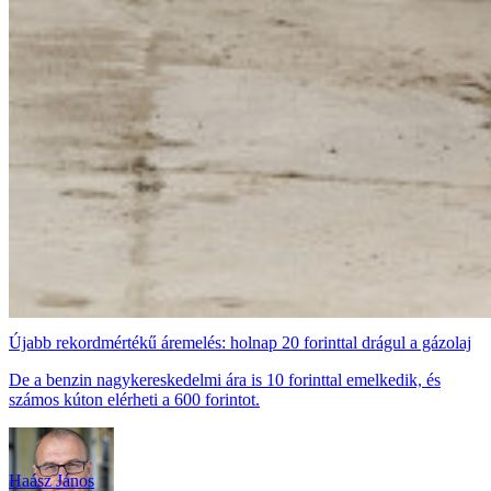
Újabb rekordmértékű áremelés: holnap 20 forinttal drágul a gázolaj
De a benzin nagykereskedelmi ára is 10 forinttal emelkedik, és
számos kúton elérheti a 600 forintot.
Haász János