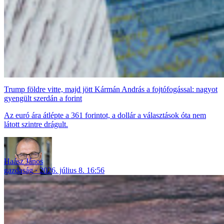
Trump földre vitte, majd jött Kármán András a fojtófogással: nagyot
gyengült szerdán a forint
Az euró ára átlépte a 361 forintot, a dollár a választások óta nem
látott szintre drágult.
Haász János
gazdaság
2026. július 8. 16:56