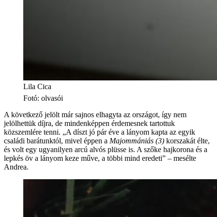
Lila Cica
Fotó
:
olvasói
A következő jelölt már sajnos elhagyta az országot, így nem
jelölhettük díjra, de mindenképpen érdemesnek tartottuk
közszemlére tenni. „A díszt jó pár éve a lányom kapta az egyik
családi barátunktól, mivel éppen a
Majommániás (3)
korszakát élte,
és volt egy ugyanilyen arcú alvós plüsse is. A szőke hajkorona és a
lepkés öv a lányom keze műve, a többi mind eredeti” – mesélte
Andrea.