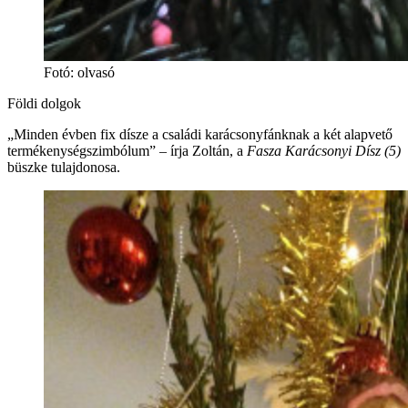
Fotó
:
olvasó
Földi dolgok
„Minden évben fix dísze a családi karácsonyfánknak a két alapvető
termékenységszimbólum” – írja Zoltán, a
Fasza Karácsonyi Dísz (5)
büszke tulajdonosa.