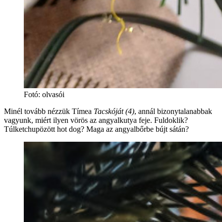
Fotó
:
olvasói
Minél tovább nézzük Tímea
Tacskóját (4)
, annál bizonytalanabbak
vagyunk, miért ilyen vörös az angyalkutya feje. Fuldoklik?
Túlketchupözött hot dog? Maga az angyalbőrbe bújt sátán?