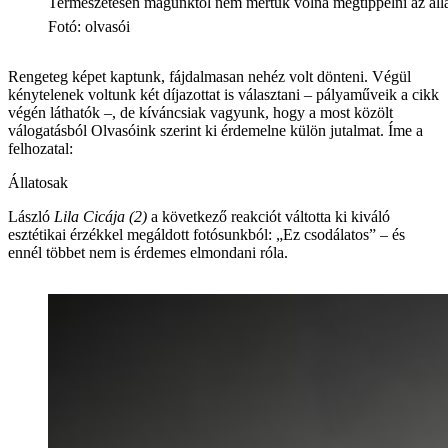
Természetesen magunktól nem mertük volna megtippelni az állat
Fotó
:
olvasói
Rengeteg képet kaptunk, fájdalmasan nehéz volt dönteni. Végül
kénytelenek voltunk két díjazottat is választani – pályaműveik a cikk
végén láthatók –, de kíváncsiak vagyunk, hogy a most közölt
válogatásból Olvasóink szerint ki érdemelne külön jutalmat. Íme a
felhozatal:
Állatosak
László
Lila Cicája (2)
a következő reakciót váltotta ki kiváló
esztétikai érzékkel megáldott fotósunkból: „Ez csodálatos” – és
ennél többet nem is érdemes elmondani róla.