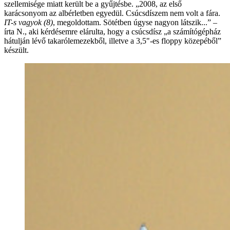
szellemisége miatt került be a gyűjtésbe. „2008, az első
karácsonyom az albérletben egyedül. Csúcsdíszem nem volt a fára.
IT-s vagyok (8)
, megoldottam. Sötétben úgyse nagyon látszik...” –
írta N., aki kérdésemre elárulta, hogy a csúcsdísz „a számítógépház
hátulján lévő takarólemezekből, illetve a 3,5"-es floppy közepéből”
készült.