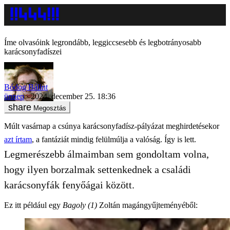
Íme olvasóink legrondább, leggiccsesebb és legbotrányosabb
karácsonyfadíszei
Bódog Bálint
ünnep
2024. december 25. 18:36
Megosztás
Múlt vasárnap a csúnya karácsonyfadísz-pályázat meghirdetésekor
azt írtam
, a fantáziát mindig felülmúlja a valóság. Így is lett.
Legmerészebb álmaimban sem gondoltam volna,
hogy ilyen borzalmak settenkednek a családi
karácsonyfák fenyőágai között.
Ez itt például egy
Bagoly (1)
Zoltán magángyűjteményéből: