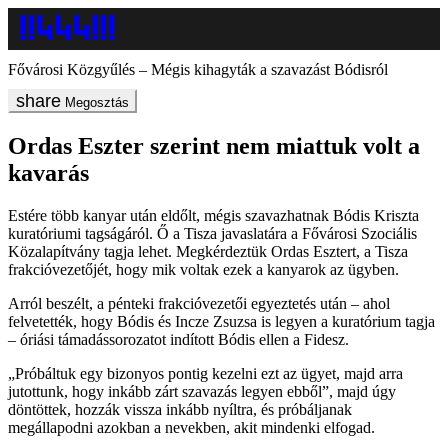
Fővárosi Közgyűlés – Mégis kihagyták a szavazást Bódisról
Megosztás
Ordas Eszter szerint nem miattuk volt a
kavarás
Estére több kanyar után eldőlt, mégis szavazhatnak Bódis Kriszta
kuratóriumi tagságáról. Ő a Tisza javaslatára a Fővárosi Szociális
Közalapítvány tagja lehet. Megkérdeztük Ordas Esztert, a Tisza
frakcióvezetőjét, hogy mik voltak ezek a kanyarok az ügyben.
Arról beszélt, a pénteki frakcióvezetői egyeztetés után – ahol
felvetették, hogy Bódis és Incze Zsuzsa is legyen a kuratórium tagja
– óriási támadássorozatot indított Bódis ellen a Fidesz.
„Próbáltuk egy bizonyos pontig kezelni ezt az ügyet, majd arra
jutottunk, hogy inkább zárt szavazás legyen ebből”, majd úgy
döntöttek, hozzák vissza inkább nyíltra, és próbáljanak
megállapodni azokban a nevekben, akit mindenki elfogad.