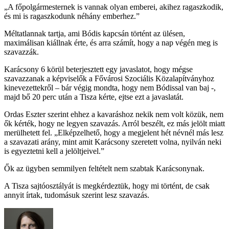
„A főpolgármesternek is vannak olyan emberei, akihez ragaszkodik,
és mi is ragaszkodunk néhány emberhez.”
Méltatlannak tartja, ami Bódis kapcsán történt az ülésen,
maximálisan kiállnak érte, és arra számít, hogy a nap végén meg is
szavazzák.
Karácsony 6 körül beterjesztett egy javaslatot, hogy mégse
szavazzanak a képviselők a Fővárosi Szociális Közalapítványhoz
kinevezettekről – bár végig mondta, hogy nem Bódissal van baj -,
majd bő 20 perc után a Tisza kérte, ejtse ezt a javaslatát.
Ordas Eszter szerint ehhez a kavaráshoz nekik nem volt közük, nem
ők kérték, hogy ne legyen szavazás. Arról beszélt, ez más jelölt miatt
merülhetett fel. „Elképzelhető, hogy a megjelent hét névnél más lesz
a szavazati arány, mint amit Karácsony szeretett volna, nyilván neki
is egyeztetni kell a jelöltjeivel.”
Ők az ügyben semmilyen feltételt nem szabtak Karácsonynak.
A Tisza sajtóosztályát is megkérdeztük, hogy mi történt, de csak
annyit írtak, tudomásuk szerint lesz szavazás.