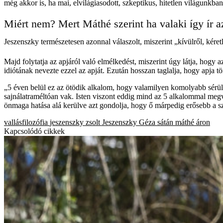
még akkor is, ha mai, elvilágiasodott, szkeptikus, hitetlen világunkb
Miért nem? Mert Máthé szerint ha valaki így ír 
Jeszenszky természetesen azonnal válaszolt, miszerint „kívülről, kére
Majd folytatja az apjáról való elmélkedést, miszerint úgy látja, hogy
idiótának nevezte ezzel az apját. Ezután hosszan taglalja, hogy apja tör
„5 éven belül ez az ötödik alkalom, hogy valamilyen komolyabb sérülé
sajnálatraméltóan vak. Isten viszont eddig mind az 5 alkalommal megvé
önmaga hatása alá kerülve azt gondolja, hogy ő márpedig erősebb a 
vallásfilozófia
jeszenszky zsolt
Jeszenszky Géza
sátán
máthé áron
Kapcsolódó cikkek