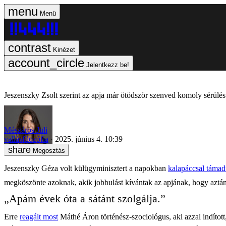
Menü
Kinézet
Jelentkezz be!
Jeszenszky Zsolt szerint az apja már ötödször szenved komoly sérülést
Mészáros Juli
vallásfilozófia
2025. június 4. 10:39
Megosztás
Jeszenszky Géza volt külügyminisztert a napokban
kalapáccsal táma
megköszönte azoknak, akik jobbulást kívántak az apjának, hogy aztá
„Apám évek óta a sátánt szolgálja.”
Erre
reagált most
Máthé Áron történész-szociológus, aki azzal indítot