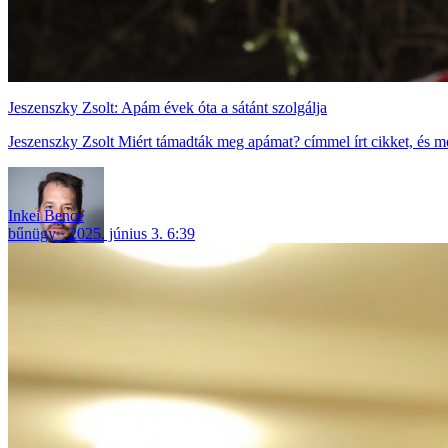
Jeszenszky Zsolt: Apám évek óta a sátánt szolgálja
Jeszenszky Zsolt Miért támadták meg apámat? címmel írt cikket, és meg
Inkei Bence
bűnügy
2025. június 3. 6:39