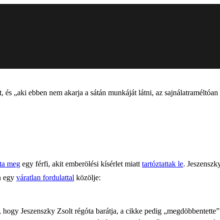
, és „aki ebben nem akarja a sátán munkáját látni, az sajnálatraméltóan
dta meg
egy férfi, akit emberölési kísérlet miatt
tartóztattak le
. Jeszenszk
n egy
váratlan fordulattal
közölje:
t, hogy Jeszenszky Zsolt régóta barátja, a cikke pedig „megdöbbentette