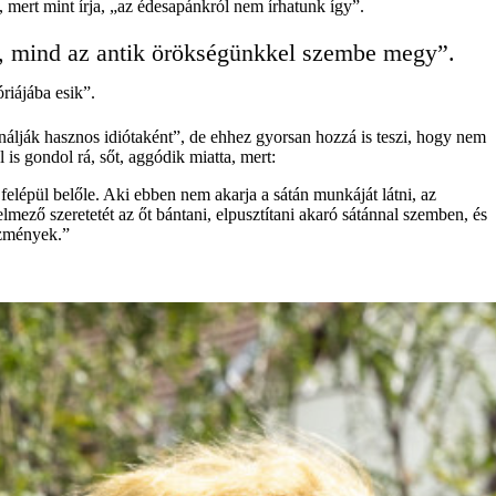
, mert mint írja, „az édesapánkról nem írhatunk így”.
ei, mind az antik örökségünkkel szembe megy”.
riájába esik”.
ználják hasznos idiótaként”, de ehhez gyorsan hozzá is teszi, hogy nem
l is gondol rá, sőt, aggódik miatta, mert:
elépül belőle. Aki ebben nem akarja a sátán munkáját látni, az
mező szeretetét az őt bántani, elpusztítani akaró sátánnal szemben, és
ezmények.”