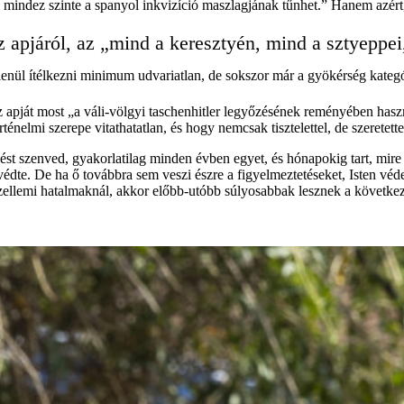
an mindez szinte a spanyol inkvizíció maszlagjának tűnhet.” Hanem azért
az apjáról, az „mind a keresztyén, mind a sztyepp
tlenül ítélkezni minimum udvariatlan, de sokszor már a gyökérség kategó
 az apját most „a váli-völgyi taschenhitler legyőzésének reményében has
ténelmi szerepe vitathatatlan, és hogy nemcsak tisztelettel, de szeretette
st szenved, gyakorlatilag minden évben egyet, és hónapokig tart, mire f
dte. De ha ő továbbra sem veszi észre a figyelmeztetéseket, Isten védel
szellemi hatalmaknál, akkor előbb-utóbb súlyosabbak lesznek a követk