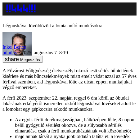
Légpuskával lövöldözött a lomtalanító munkásokra
Inkei Bence
bűnügy
2025. augusztus 7. 8:19
Megosztás
A Fővárosi Főügyészség életveszélyt okozó testi sértés bűntettének
kísérlete és más bűncselekmények miatt emelt vádat azzal az 57 éves
férfival szemben, aki légpuskával lőtte az utcán éppen munkájukat
végző embereket.
A férfi 2023. szeptember 22. napján reggel 6 óra körül az óbudai
lakásának erkélyéről ismeretlen okból légpuskával lövéseket adott le
a lomokat egy gépkocsira rakodó munkásokra.
Az egyik férfit derékmagasságban, hátközépen lőtte, 8 napon
belül gyógyuló sérülést okozva, de a súlyosabb sérülés
elmaradása csak a férfi munkaruházatának volt köszönhető;
majd annak társát a nyaka jobb oldalán találta el: a lövedék