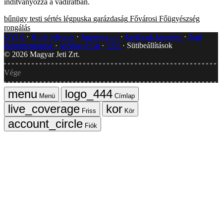
indítványozza a vádiratban.
bűnügy
testi sértés
légpuska
garázdaság
Fővárosi Főügyészség
rongálás
GYIK
Hibát jelentek
Impresszum
Javítások kezelése
Jogi
dokumentumok
Médiaajánlat
RSS
Sütibeállítások
©
2026
Magyar Jeti Zrt.
Vége
Menü
Címlap
Friss
Kör
Fiók