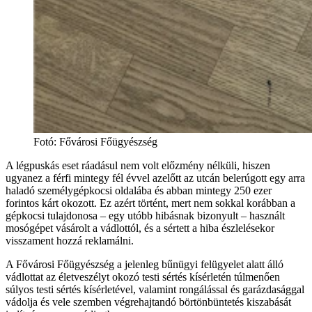
Fotó
:
Fővárosi Főügyészség
A légpuskás eset ráadásul nem volt előzmény nélküli, hiszen
ugyanez a férfi mintegy fél évvel azelőtt az utcán belerúgott egy arra
haladó személygépkocsi oldalába és abban mintegy 250 ezer
forintos kárt okozott. Ez azért történt, mert nem sokkal korábban a
gépkocsi tulajdonosa – egy utóbb hibásnak bizonyult – használt
mosógépet vásárolt a vádlottól, és a sértett a hiba észlelésekor
visszament hozzá reklamálni.
A Fővárosi Főügyészség a jelenleg bűnügyi felügyelet alatt álló
vádlottat az életveszélyt okozó testi sértés kísérletén túlmenően
súlyos testi sértés kísérletével, valamint rongálással és garázdasággal
vádolja és vele szemben végrehajtandó börtönbüntetés kiszabását