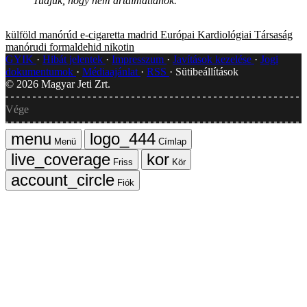
Tudjuk, hogy nem ártalmatlanok.”
külföld
manórúd
e-cigaretta
madrid
Európai Kardiológiai Társaság
manórudi
formaldehid
nikotin
GYIK
Hibát jelentek
Impresszum
Javítások kezelése
Jogi
dokumentumok
Médiaajánlat
RSS
Sütibeállítások
©
2026
Magyar Jeti Zrt.
Vége
Menü
Címlap
Friss
Kör
Fiók