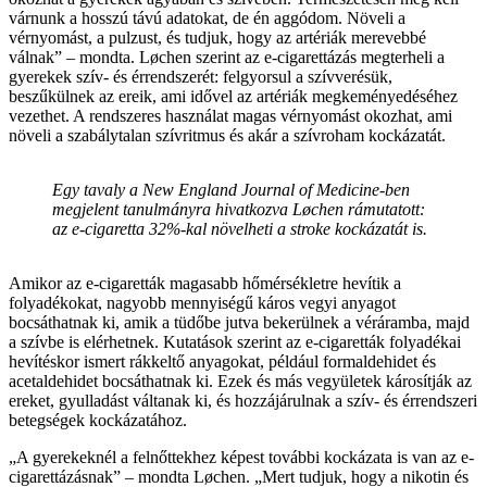
várnunk a hosszú távú adatokat, de én aggódom. Növeli a
vérnyomást, a pulzust, és tudjuk, hogy az artériák merevebbé
válnak” – mondta. Løchen szerint az e-cigarettázás megterheli a
gyerekek szív- és érrendszerét: felgyorsul a szívverésük,
beszűkülnek az ereik, ami idővel az artériák megkeményedéséhez
vezethet. A rendszeres használat magas vérnyomást okozhat, ami
növeli a szabálytalan szívritmus és akár a szívroham kockázatát.
Egy tavaly a New England Journal of Medicine-ben
megjelent tanulmányra hivatkozva Løchen rámutatott:
az e-cigaretta 32%-kal növelheti a stroke kockázatát is.
Amikor az e-cigaretták magasabb hőmérsékletre hevítik a
folyadékokat, nagyobb mennyiségű káros vegyi anyagot
bocsáthatnak ki, amik a tüdőbe jutva bekerülnek a véráramba, majd
a szívbe is elérhetnek. Kutatások szerint az e-cigaretták folyadékai
hevítéskor ismert rákkeltő anyagokat, például formaldehidet és
acetaldehidet bocsáthatnak ki. Ezek és más vegyületek károsítják az
ereket, gyulladást váltanak ki, és hozzájárulnak a szív- és érrendszeri
betegségek kockázatához.
„A gyerekeknél a felnőttekhez képest további kockázata is van az e-
cigarettázásnak” – mondta Løchen. „Mert tudjuk, hogy a nikotin és