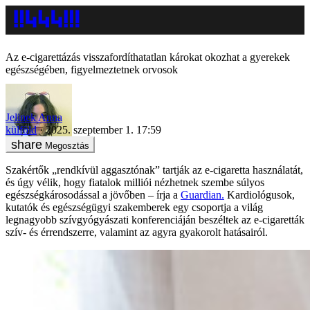
Az e-cigarettázás visszafordíthatatlan károkat okozhat a gyerekek
egészségében, figyelmeztetnek orvosok
Jelinek Anna
külföld
2025. szeptember 1. 17:59
Megosztás
Szakértők „rendkívül aggasztónak” tartják az e-cigaretta használatát,
és úgy vélik, hogy fiatalok milliói nézhetnek szembe súlyos
egészségkárosodással a jövőben – írja a
Guardian.
Kardiológusok,
kutatók és egészségügyi szakemberek egy csoportja a világ
legnagyobb szívgyógyászati konferenciáján beszéltek az e-cigaretták
szív- és érrendszerre, valamint az agyra gyakorolt hatásairól.