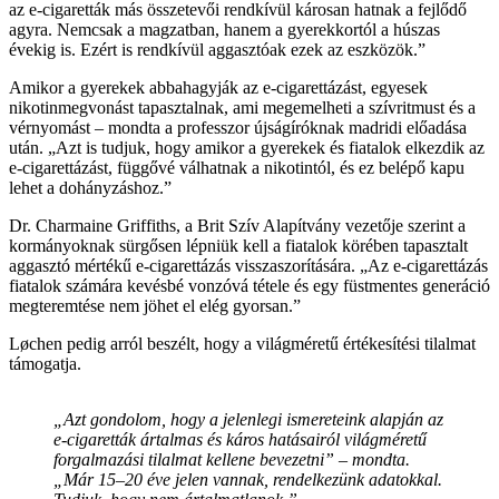
az e-cigaretták más összetevői rendkívül károsan hatnak a fejlődő
agyra. Nemcsak a magzatban, hanem a gyerekkortól a húszas
évekig is. Ezért is rendkívül aggasztóak ezek az eszközök.”
Amikor a gyerekek abbahagyják az e-cigarettázást, egyesek
nikotinmegvonást tapasztalnak, ami megemelheti a szívritmust és a
vérnyomást – mondta a professzor újságíróknak madridi előadása
után. „Azt is tudjuk, hogy amikor a gyerekek és fiatalok elkezdik az
e-cigarettázást, függővé válhatnak a nikotintól, és ez belépő kapu
lehet a dohányzáshoz.”
Dr. Charmaine Griffiths, a Brit Szív Alapítvány vezetője szerint a
kormányoknak sürgősen lépniük kell a fiatalok körében tapasztalt
aggasztó mértékű e-cigarettázás visszaszorítására. „Az e-cigarettázás
fiatalok számára kevésbé vonzóvá tétele és egy füstmentes generáció
megteremtése nem jöhet el elég gyorsan.”
Løchen pedig arról beszélt, hogy a világméretű értékesítési tilalmat
támogatja.
„Azt gondolom, hogy a jelenlegi ismereteink alapján az
e-cigaretták ártalmas és káros hatásairól világméretű
forgalmazási tilalmat kellene bevezetni” – mondta.
„Már 15–20 éve jelen vannak, rendelkezünk adatokkal.