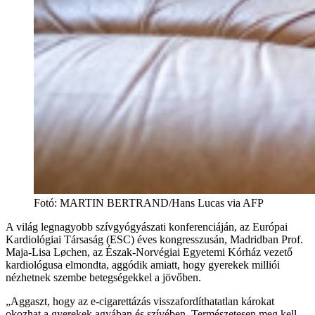
Fotó
:
MARTIN BERTRAND/Hans Lucas via AFP
A világ legnagyobb szívgyógyászati konferenciáján, az Európai
Kardiológiai Társaság (ESC) éves kongresszusán, Madridban Prof.
Maja-Lisa Løchen, az Észak-Norvégiai Egyetemi Kórház vezető
kardiológusa elmondta, aggódik amiatt, hogy gyerekek milliói
nézhetnek szembe betegségekkel a jövőben.
„Aggaszt, hogy az e-cigarettázás visszafordíthatatlan károkat
okozhat a gyerekek agyában és szívében. Természetesen meg kell