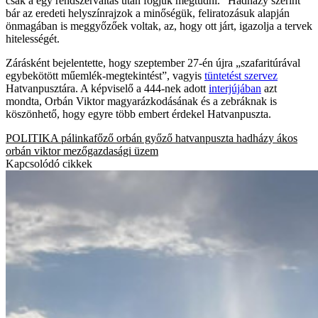
csak a egy rendszerváltás után fogjuk megtudni.” Hadházy szerint
bár az eredeti helyszínrajzok a minőségük, feliratozásuk alapján
önmagában is meggyőzőek voltak, az, hogy ott járt, igazolja a tervek
hitelességét.
Zárásként bejelentette, hogy szeptember 27-én újra „szafaritúrával
egybekötött műemlék-megtekintést”, vagyis
tüntetést szervez
Hatvanpusztára. A képviselő a 444-nek adott
interjújában
azt
mondta, Orbán Viktor magyarázkodásának és a zebráknak is
köszönhető, hogy egyre több embert érdekel Hatvanpuszta.
POLITIKA
pálinkafőző
orbán győző
hatvanpuszta
hadházy ákos
orbán viktor
mezőgazdasági üzem
Kapcsolódó cikkek