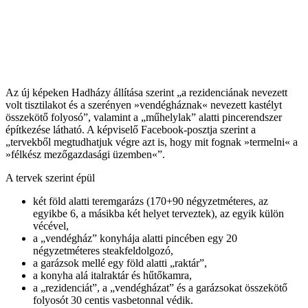
Az új képeken Hadházy állítása szerint „a rezidenciának nevezett
volt tisztilakot és a szerényen »vendégháznak« nevezett kastélyt
összekötő folyosó”, valamint a „műhelylak” alatti pincerendszer
építkezése látható. A képviselő Facebook-posztja szerint a
„tervekből megtudhatjuk végre azt is, hogy mit fognak »termelni« a
»félkész mezőgazdasági üzemben«”.
A tervek szerint épül
két föld alatti teremgarázs (170+90 négyzetméteres, az
egyikbe 6, a másikba két helyet terveztek), az egyik külön
vécével,
a „vendégház” konyhája alatti pincében egy 20
négyzetméteres steakfeldolgozó,
a garázsok mellé egy föld alatti „raktár”,
a konyha alá italraktár és hűtőkamra,
a „rezidenciát”, a „vendégházat” és a garázsokat összekötő
folyosót 30 centis vasbetonnal védik.