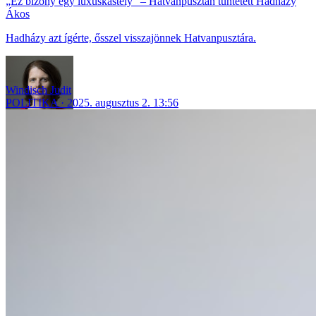
„Ez bizony egy luxuskastély” – Hatvanpusztán tüntetett Hadházy
Ákos
Hadházy azt ígérte, ősszel visszajönnek Hatvanpusztára.
Windisch Judit
POLITIKA
2025. augusztus 2. 13:56