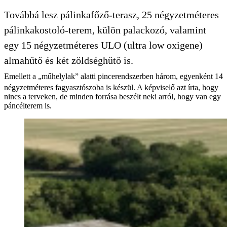
Továbbá lesz pálinkafőző-terasz, 25 négyzetméteres
pálinkakostoló-terem, külön palackozó, valamint
egy 15 négyzetméteres ULO (ultra low oxigene)
almahűtő és két zöldséghűtő is.
Emellett a „műhelylak” alatti pincerendszerben három, egyenként 14
négyzetméteres fagyasztószoba is készül. A képviselő azt írta, hogy
nincs a terveken, de minden forrása beszélt neki arról, hogy van egy
páncélterem is.