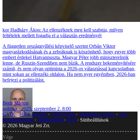
Hadházy Ákos: Az ellenzéknek meg kell szabnia, milyen
feltételek mellett fogadja el a választás eredményét
A független országgyűlési képviselő szerint Orbán Viktor
magyarázkodásának és a zebráknak is köszönhető, hogy egyre több
embert érdekel Hatvanpuszta. Magyar Péter jobb miniszterelnök
lenne, de Ruszin-Szendiben nem bízik. A rendszer bekeményítésére
számít, és nem olyan optimista a 2026-os választással kapcsolatban,
mint sokan az ellenzéki oldalon. Ha nem nyer egyéniben, 2026-ban
befejezi a politizálást.
Bede Márton
politika
2025. szeptember 2. 8:00
GYIK
Hibát jelentek
Impresszum
Javítások kezelése
Jogi
dokumentumok
Médiaajánlat
RSS
Sütibeállítások
©
2026
Magyar Jeti Zrt.
Vége