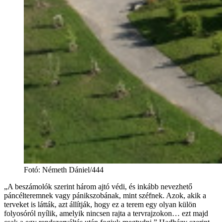
Fotó
:
Németh Dániel/444
„A beszámolók szerint három ajtó védi, és inkább nevezhető
páncélteremnek vagy pánikszobának, mint széfnek. Azok, akik a
terveket is látták, azt állítják, hogy ez a terem egy olyan külön
folyosóról nyílik, amelyik nincsen rajta a tervrajzokon… ezt majd