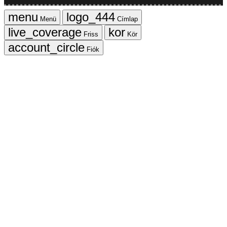
Menü
Címlap
Friss
Kör
Fiók