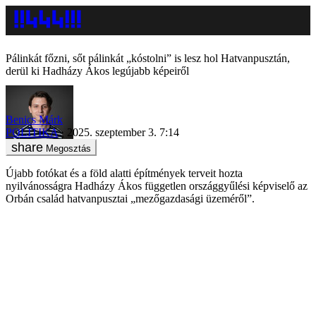
Pálinkát főzni, sőt pálinkát „kóstolni” is lesz hol Hatvanpusztán,
derül ki Hadházy Ákos legújabb képeiről
Benics Márk
POLITIKA
2025. szeptember 3. 7:14
Megosztás
Újabb fotókat és a föld alatti építmények terveit hozta
nyilvánosságra Hadházy Ákos független országgyűlési képviselő az
Orbán család hatvanpusztai „mezőgazdasági üzeméről”.