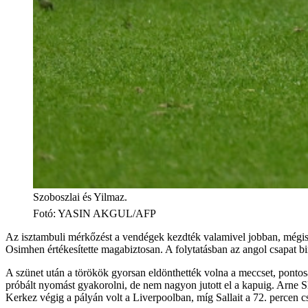
Szoboszlai és Yilmaz.
Fotó
:
YASIN AKGUL/AFP
Az isztambuli mérkőzést a vendégek kezdték valamivel jobban, mégis a 
Osimhen értékesítette magabiztosan. A folytatásban az angol csapat birt
A szünet után a törökök gyorsan eldönthették volna a meccset, pontos
próbált nyomást gyakorolni, de nem nagyon jutott el a kapuig. Arne Sl
Kerkez végig a pályán volt a Liverpoolban, míg Sallait a 72. percen c