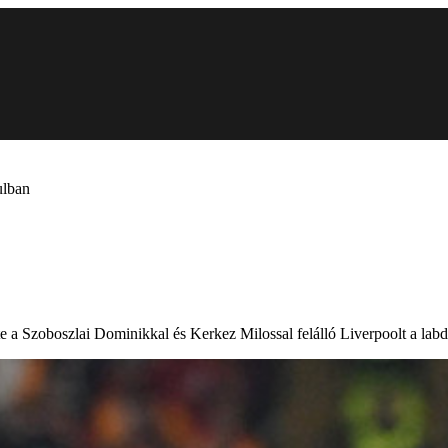
ulban
zte a Szoboszlai Dominikkal és Kerkez Milossal felálló Liverpoolt a l