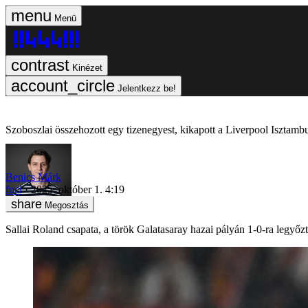
Menü
Kinézet
Jelentkezz be!
Szoboszlai összehozott egy tizenegyest, kikapott a Liverpool Isztamb
Benics Márk
foci
2025. október 1. 4:19
Megosztás
Sallai Roland csapata, a török Galatasaray hazai pályán 1-0-ra legyő