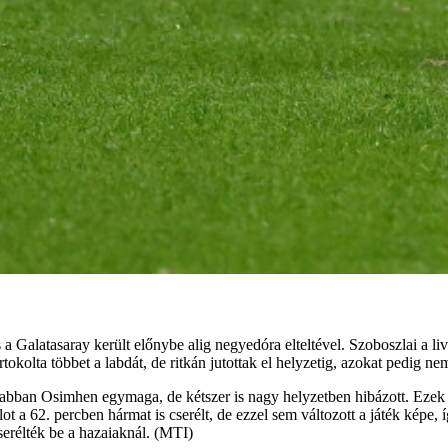
Galatasaray került előnybe alig negyedóra elteltével. Szoboszlai a live
okolta többet a labdát, de ritkán jutottak el helyzetig, azokat pedig nem
abban Osimhen egymaga, de kétszer is nagy helyzetben hibázott. Ezek ut
ot a 62. percben hármat is cserélt, de ezzel sem változott a játék képe
serélték be a hazaiaknál. (MTI)