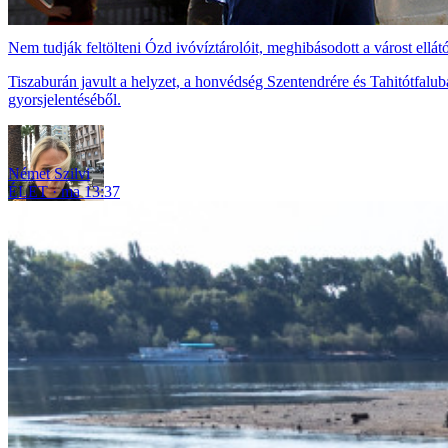
Nem tudják feltölteni Ózd ivóvíztárolóit, meghibásodott a várost ellát
Tiszaburán javult a helyzet, a honvédség Szentendrére és Tahitótfaluba
gyorsjelentéséből.
Német Szilvi
ÉLET
ma 13:37