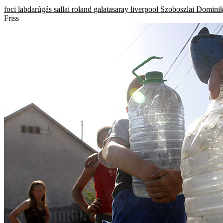
foci
labdarúgás
sallai roland
galatasaray
liverpool
Szoboszlai Domini
Friss