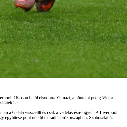
rpooli 16-oson belül elsodorta Yilmazt, a büntetőt pedig Victor
 lőtték be.
án a Galata visszaállt és csak a védekezésre figyelt. A Liverpool
, így együttese pont nélkül maradt Törökországban. Szoboszlai és