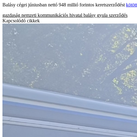
Balásy cégei júniusban nettó 948 millió forintos keretszerződést
kötöt
gazdaság
nemzeti kommunikációs hivatal
balásy gyula
szerződés
Kapcsolódó cikkek