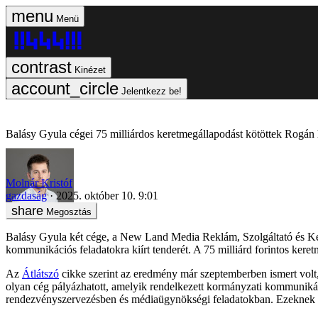
Menü
Kinézet
Jelentkezz be!
Balásy Gyula cégei 75 milliárdos keretmegállapodást kötöttek Rogán 
Molnár Kristóf
gazdaság
2025. október 10. 9:01
Megosztás
Balásy Gyula két cége, a New Land Media Reklám, Szolgáltató és 
kommunikációs feladatokra kiírt tenderét. A 75 milliárd forintos ker
Az
Átlátszó
cikke szerint az eredmény már szeptemberben ismert volt,
olyan cég pályázhatott, amelyik rendelkezett kormányzati kommunikáció
rendezvényszervezésben és médiaügynökségi feladatokban. Ezeknek a 