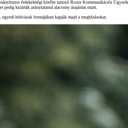
ormánybiztos érdekeltségi körébe tartozó Roxer Kommunikációs Ügynök
edig kizárták aránytalanul alacsony árajánlat miatt.
, egyedi lehívások formájában kapják majd a megbízásokat.