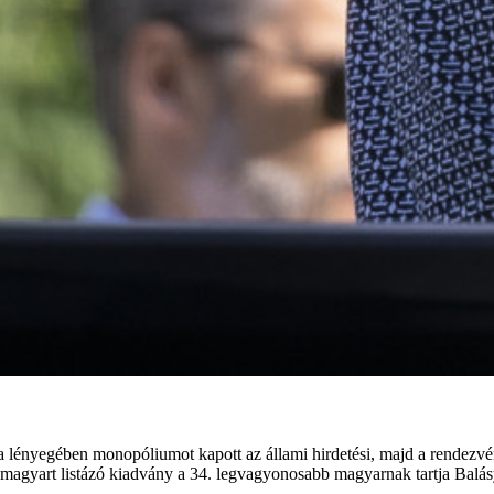
ényegében monopóliumot kapott az állami hirdetési, majd a rendezvény
magyart listázó kiadvány a 34. legvagyonosabb magyarnak tartja Balásy