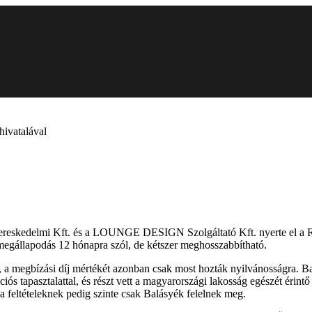
hivatalával
Kereskedelmi Kft. és a LOUNGE DESIGN Szolgáltató Kft. nyerte el a
etmegállapodás 12 hónapra szól, de kétszer meghosszabbítható.
 a megbízási díj mértékét azonban csak most hozták nyilvánosságra. Bal
s tapasztalattal, és részt vett a magyarországi lakosság egészét érint
feltételeknek pedig szinte csak Balásyék felelnek meg.