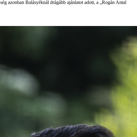
ség azonban Balásyéknál drágább ajánlatot adott, a „Rogán Antal