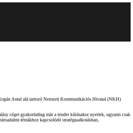
 Rogán Antal alá tartozó Nemzeti Kommunikációs Hivatal (NKH)
ásy cégei gyakorlatilag már a tender kiírásakor nyertek, ugyanis csak
ő társadalmi témákhoz kapcsolódó stratégiaalkotásban,