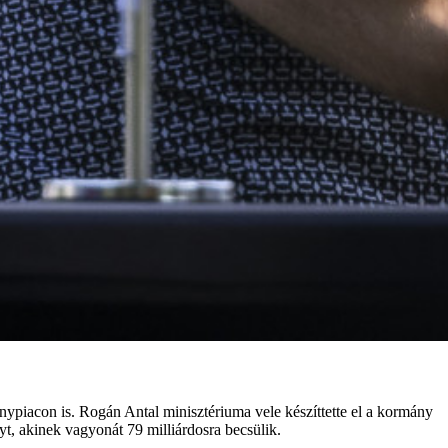
piacon is. Rogán Antal minisztériuma vele készíttette el a kormány
t, akinek vagyonát 79 milliárdosra becsülik.