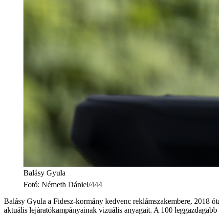
Balásy Gyula
Fotó
:
Németh Dániel/444
Balásy Gyula a Fidesz-kormány kedvenc reklámszakembere, 2018 óta l
aktuális lejáratókampányainak vizuális anyagait. A 100 leggazdagabb 