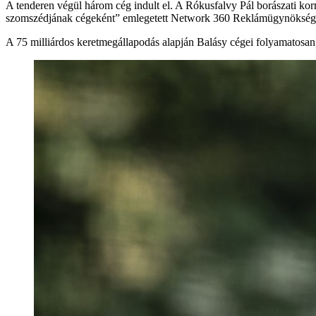
A tenderen végül három cég indult el. A Rókusfalvy Pál borászati k
szomszédjának cégeként” emlegetett Network 360 Reklámügynökséget p
A 75 milliárdos keretmegállapodás alapján Balásy cégei folyamatosan