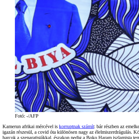
Fotó
:
-/AFP
Kamerun afrikai mércével is
korruptnak számít
: bár részben az emelk
igazán részesül, a covid óta különösen nagy az élelmiszerdrágulás. 
harcok a szeparatistákkal, északon pedig a Boko Haram iszlamista terro