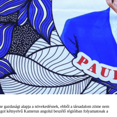
enne gazdasági alapja a növekedésnek, ebből a társadalom zöme nem
-angol kétnyelvű Kamerun angolul beszélő régióiban folyamatosak a