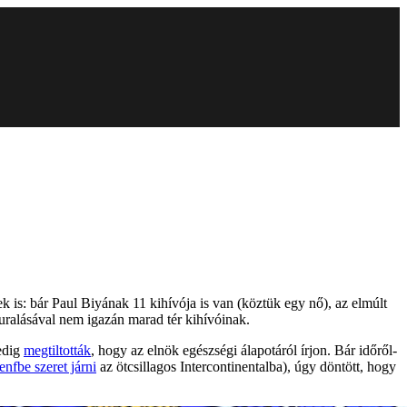
k is: bár Paul Biyának 11 kihívója is van (köztük egy nő), az elmúlt
euralásával nem igazán marad tér kihívóinak.
pedig
megtiltották
, hogy az elnök egészségi álapotáról írjon. Bár időről-
nfbe szeret járni
az ötcsillagos Intercontinentalba), úgy döntött, hogy