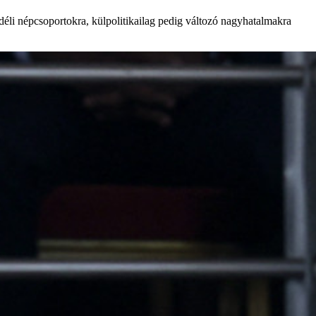
 déli népcsoportokra, külpolitikailag pedig változó nagyhatalmakra