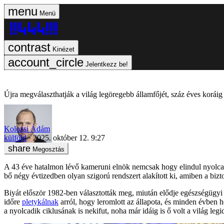
Menü
Kinézet
Jelentkezz be!
Újra megválaszthatják a világ legöregebb államfőjét, száz éves korái
Kolozsi Ádám
külföld
2025. október 12. 9:27
Megosztás
A 43 éve hatalmon lévő kameruni elnök nemcsak hogy elindul nyolca
bő négy évtizedben olyan szigorú rendszert alakított ki, amiben a biz
Biyát először 1982-ben választották meg, miután elődje egészségügyi o
időre
pletykálnak
arról, hogy leromlott az állapota, és minden évben 
a nyolcadik ciklusának is nekifut, noha már idáig is ő volt a világ leg