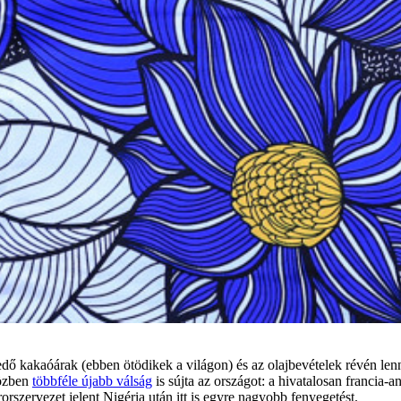
edő kakaóárak (ebben ötödikek a világon) és az olajbevételek révén l
Közben
többféle újabb válság
is sújta az országot: a hivatalosan francia
rszervezet jelent Nigéria után itt is egyre nagyobb fenyegetést.