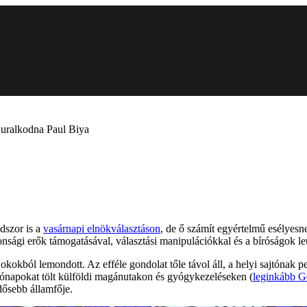
g uralkodna Paul Biya
dszor is a
vasárnapi elnökválasztáson
, de ő számít egyértelmű esélyesne
tonsági erők támogatásával, választási manipulációkkal és a bíróságok l
kokból lemondott. Az efféle gondolat tőle távol áll, a helyi sajtónak 
hónapokat tölt külföldi magánutakon és gyógykezeléseken (
leginkább Ge
idősebb államfője.