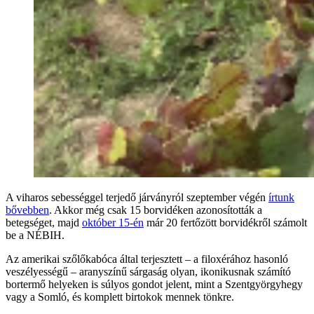
A viharos sebességgel terjedő járványról szeptember végén
írtunk
bővebben
. Akkor még csak 15 borvidéken azonosították a
betegséget, majd
október 15-én
már 20 fertőzött borvidékről számolt
be a NÉBIH.
Az amerikai szőlőkabóca által terjesztett – a filoxérához hasonló
veszélyességű – aranyszínű sárgaság olyan, ikonikusnak számító
bortermő helyeken is súlyos gondot jelent, mint a Szentgyörgyhegy
vagy a Somló, és komplett birtokok mennek tönkre.