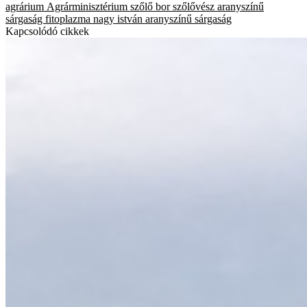
agrárium
Agrárminisztérium
szőlő
bor
szőlővész
aranyszínű
sárgaság fitoplazma
nagy istván
aranyszínű sárgaság
Kapcsolódó cikkek