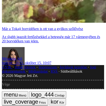
Már a Tokaji borvidéken is ott van a gyilkos szőlővész
Az újabb igazolt fertőzésekkel a betegség már 17 vármegyében és
20 borvidéken van jelen.
Mészáros Juli
belföld
2025. október 15. 10:07
GYIK
Hibát jelentek
Impresszum
Javítások kezelése
Jogi
dokumentumok
Médiaajánlat
RSS
Sütibeállítások
©
2026
Magyar Jeti Zrt.
Vége
Menü
Címlap
Friss
Kör