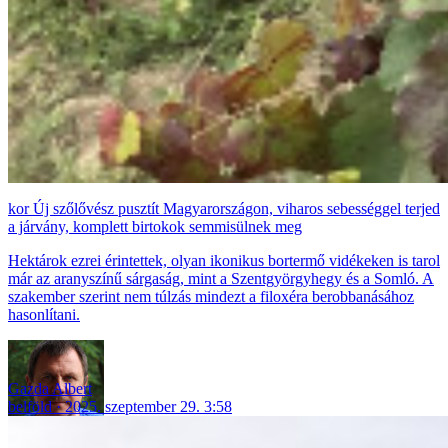
Új szőlővész pusztít Magyarországon, viharos sebességgel terjed
a járvány, komplett birtokok semmisülnek meg
Hektárok ezrei érintettek, olyan ikonikus bortermő vidékeken is tarol
már az aranyszínű sárgaság, mint a Szentgyörgyhegy és a Somló. A
szakember szerint nem túlzás mindezt a filoxéra berobbanásához
hasonlítani.
Gazda Albert
belföld
2025. szeptember 29. 3:58