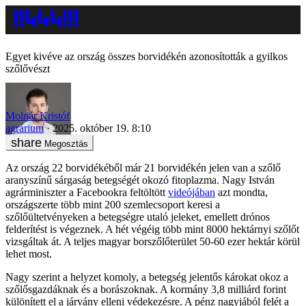
Egyet kivéve az ország összes borvidékén azonosították a gyilkos
szőlővészt
Molnár Kristóf
agrárium
2025. október 19. 8:10
Megosztás
Az ország 22 borvidékéből már 21 borvidékén jelen van a szőlő
aranyszínű sárgaság betegségét okozó fitoplazma. Nagy István
agrárminiszter a Facebookra feltöltött
videójában
azt mondta,
országszerte több mint 200 szemlecsoport keresi a
szőlőültetvényeken a betegségre utaló jeleket, emellett drónos
felderítést is végeznek. A hét végéig több mint 8000 hektárnyi szőlőt
vizsgáltak át. A teljes magyar borszőlőterület 50-60 ezer hektár körül
lehet most.
Nagy szerint a helyzet komoly, a betegség jelentős károkat okoz a
szőlősgazdáknak és a borászoknak. A kormány 3,8 milliárd forint
különített el a járvány elleni védekezésre. A pénz nagyjából felét a