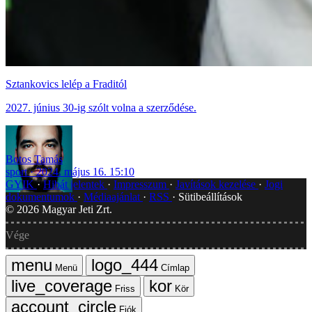
Sztankovics lelép a Fraditól
2027. június 30-ig szólt volna a szerződése.
Botos Tamás
sport
2024. május 16. 15:10
GYIK
Hibát jelentek
Impresszum
Javítások kezelése
Jogi
dokumentumok
Médiaajánlat
RSS
Sütibeállítások
©
2026
Magyar Jeti Zrt.
Vége
Menü
Címlap
Friss
Kör
Fiók