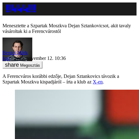
Menesztette a Szpartak Moszkva Dejan Sztankovicsot, akit tavaly
vásároltak ki a Ferencvárostól
Benics Márk
foci
2025. november 12. 10:36
Megosztás
A Ferencváros korábbi edzője, Dejan Sztankovics távozik a
Szpartak Moszkva kispadjáról – írta a klub az
X-en
.