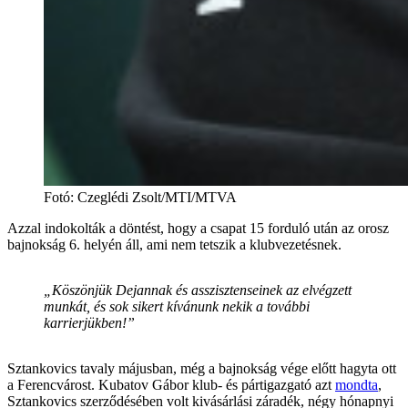
Fotó
:
Czeglédi Zsolt/MTI/MTVA
Azzal indokolták a döntést, hogy a csapat 15 forduló után az orosz
bajnokság 6. helyén áll, ami nem tetszik a klubvezetésnek.
„Köszönjük Dejannak és asszisztenseinek az elvégzett
munkát, és sok sikert kívánunk nekik a további
karrierjükben!”
Sztankovics tavaly májusban, még a bajnokság vége előtt hagyta ott
a Ferencvárost. Kubatov Gábor klub- és pártigazgató azt
mondta
,
Sztankovics szerződésében volt kivásárlási záradék, négy hónapnyi