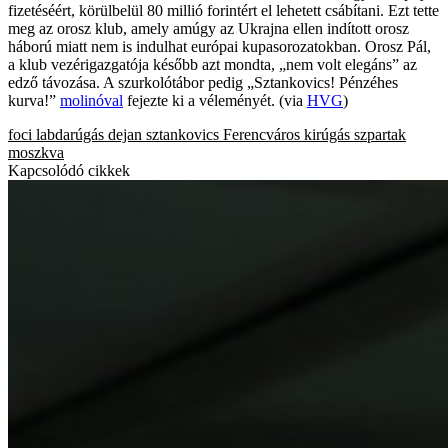
fizetéséért, körülbelül 80 millió forintért el lehetett csábítani. Ezt tette
meg az orosz klub, amely amúgy az Ukrajna ellen indított orosz
háború miatt nem is indulhat európai kupasorozatokban. Orosz Pál,
a klub vezérigazgatója később azt mondta, „nem volt elegáns” az
edző távozása. A szurkolótábor pedig „Sztankovics! Pénzéhes
kurva!”
molinóval
fejezte ki a véleményét. (via
HVG
)
foci
labdarúgás
dejan sztankovics
Ferencváros
kirúgás
szpartak
moszkva
Kapcsolódó cikkek