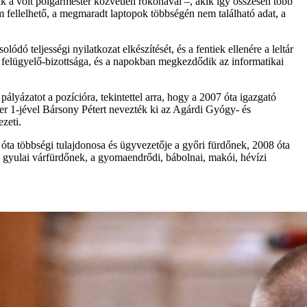
 a volt polgármester közvetlen rokonával –, akik így összesen több
 nem fellelhető, a megmaradt laptopok többségén nem található adat, a
ó teljességi nyilatkozat elkészítését, és a fentiek ellenére a leltár
 felügyelő-bizottsága, és a napokban megkezdődik az informatikai
 pályázatot a pozícióra, tekintettel arra, hogy a 2007 óta igazgató
ber 1-jével Bársony Pétert nevezték ki az Agárdi Gyógy- és
zeti.
3 óta többségi tulajdonosa és ügyvezetője a győri fürdőnek, 2008 óta
a gyulai várfürdőnek, a gyomaendrődi, bábolnai, makói, hévízi