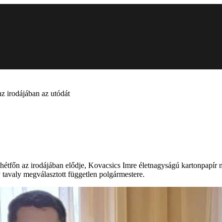
az irodájában az utódát
 hétfőn az irodájában elődje, Kovacsics Imre életnagyságú kartonpapír
tavaly megválasztott független polgármestere.