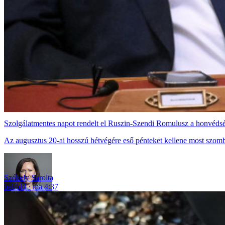
Szolgálatmentes napot rendelt el Ruszin-Szendi Romulusz a honvéds
Az augusztus 20-ai hosszú hétvégére eső pénteket kellene most szomb
Székely Sarolta
belföld
ma 4:37