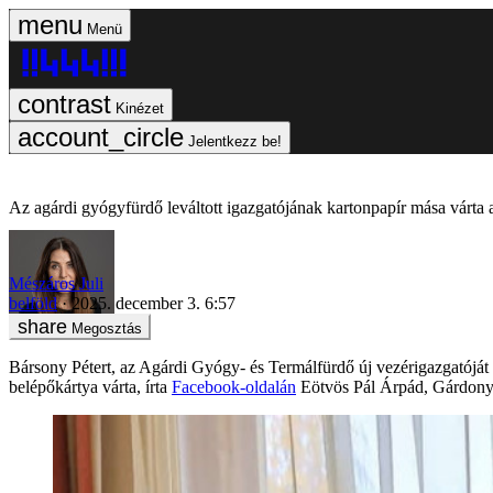
Menü
Kinézet
Jelentkezz be!
Az agárdi gyógyfürdő leváltott igazgatójának kartonpapír mása várta 
Mészáros Juli
belföld
2025. december 3. 6:57
Megosztás
Bársony Pétert, az Agárdi Gyógy- és Termálfürdő új vezérigazgatóját
belépőkártya várta,
írta
Facebook-oldalán
Eötvös Pál Árpád, Gárdony 