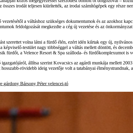
kanapján közös megegyezéssel szerződést bontott öt dolgozóval – köztük
t az összes irodát teljesen kiürítették, az irodai számítógépek egy része
dő vezetésétől a váltáshoz szükséges dokumentumok és az azokhoz kapcsolód
mentumok feldolgozását megkezdte a cég új vezetése és az önkormányzat
st szerettet volna látni a fürdő élén, ezért idén kiírtak egy új, nyilvános
 képviselő-testület nagy többséggel a váltás mellett döntött, és decem
sik fürdőt, a Velence Resort & Spa szálloda- és fürdőkomplexumot is ve
 igazgatójáról, állítsa szerint Kovacsics az agárdi munkája mellett 200
 hosszabb-rövidebb ideig vezetője volt a tatabányai élménystrandnak, 
re
gárdony
Bársony Péter
velencei-tó