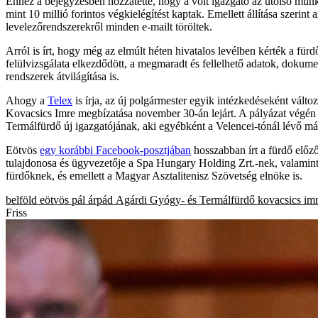
Ehhez a bejegyzésben hozzátette, hogy a volt igazgató az utolsó mun
mint 10 millió forintos végkielégítést kaptak. Emellett állítása szerin
levelezőrendszerekről minden e-mailt töröltek.
Arról is írt, hogy még az elmúlt héten hivatalos levélben kérték a für
felülvizsgálata elkezdődött, a megmaradt és fellelhető adatok, doku
rendszerek átvilágítása is.
Ahogy a
Telex
is írja, az új polgármester egyik intézkedéseként változá
Kovacsics Imre megbízatása november 30-án lejárt. A pályázat végén a
Termálfürdő új igazgatójának, aki egyébként a Velencei-tónál lévő má
Eötvös
egy korábbi Facebook-posztjában
hosszabban írt a fürdő előző
tulajdonosa és ügyvezetője a Spa Hungary Holding Zrt.-nek, valamint
fürdőknek, és emellett a Magyar Asztalitenisz Szövetség elnöke is.
belföld
eötvös pál árpád
Agárdi Gyógy- és Termálfürdő
kovacsics im
Friss