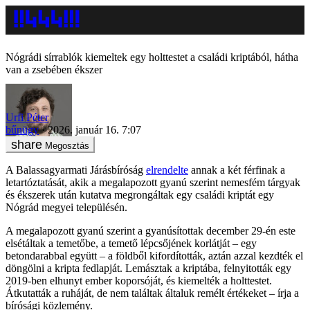
Nógrádi sírrablók kiemeltek egy holttestet a családi kriptából, hátha
van a zsebében ékszer
Urfi Péter
bűnügy
2026. január 16. 7:07
Megosztás
A Balassagyarmati Járásbíróság
elrendelte
annak a két férfinak a
letartóztatását, akik a megalapozott gyanú szerint nemesfém tárgyak
és ékszerek után kutatva megrongáltak egy családi kriptát egy
Nógrád megyei településén.
A megalapozott gyanú szerint a gyanúsítottak december 29-én este
elsétáltak a temetőbe, a temető lépcsőjének korlátját – egy
betondarabbal együtt – a földből kifordították, aztán azzal kezdték el
döngölni a kripta fedlapját. Lemásztak a kriptába, felnyitották egy
2019-ben elhunyt ember koporsóját, és kiemelték a holttestet.
Átkutatták a ruháját, de nem találtak általuk remélt értékeket – írja a
bírósági közlemény.