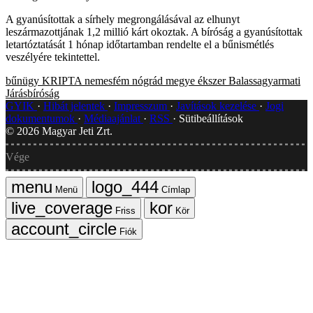
A gyanúsítottak a sírhely megrongálásával az elhunyt
leszármazottjának 1,2 millió kárt okoztak. A bíróság a gyanúsítottak
letartóztatását 1 hónap időtartamban rendelte el a bűnismétlés
veszélyére tekintettel.
bűnügy
KRIPTA
nemesfém
nógrád megye
ékszer
Balassagyarmati
Járásbíróság
GYIK
Hibát jelentek
Impresszum
Javítások kezelése
Jogi
dokumentumok
Médiaajánlat
RSS
Sütibeállítások
©
2026
Magyar Jeti Zrt.
Vége
Menü
Címlap
Friss
Kör
Fiók