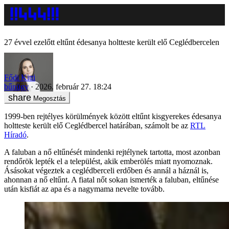
27 évvel ezelőtt eltűnt édesanya holtteste került elő Ceglédbercelen
Fődi Kitti
bűnügy
2026. február 27. 18:24
Megosztás
1999-ben rejtélyes körülmények között eltűnt kisgyerekes édesanya
holtteste került elő Ceglédbercel határában, számolt be az
RTL
Híradó
.
A faluban a nő eltűnését mindenki rejtélynek tartotta, most azonban
rendőrök lepték el a települést, akik emberölés miatt nyomoznak.
Ásásokat végeztek a ceglédberceli erdőben és annál a háznál is,
ahonnan a nő eltűnt. A fiatal nőt sokan ismerték a faluban, eltűnése
után kisfiát az apa és a nagymama nevelte tovább.