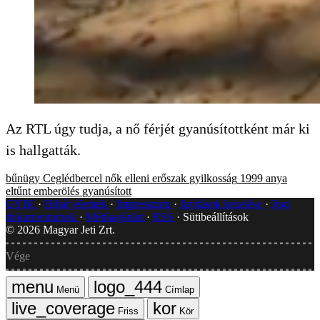
Az RTL úgy tudja, a nő férjét gyanúsítottként már ki
is hallgatták.
bűnügy
Ceglédbercel
nők elleni erőszak
gyilkosság
1999
anya
eltűnt
emberölés
gyanúsított
GYIK
Hibát jelentek
Impresszum
Javítások kezelése
Jogi
dokumentumok
Médiaajánlat
RSS
Sütibeállítások
©
2026
Magyar Jeti Zrt.
Vége
Menü
Címlap
Friss
Kör