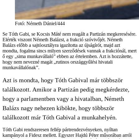
Fotó
:
Németh Dániel/444
Se Tóth Gabi, se Kocsis Máté nem reagált a Partizán megkeresésére.
Elérték viszont Németh Balázst, a frakció szóvivőjét. Németh
Balázs előbb a sajtóosztályra igazította az újságírót, majd azt
mondta, fogalma sincs milyen szerződések vannak a frakciónál, mert
ő egy „sima munkavállaló” ebben az értelemben. Azt is hozzátette,
hogy nem nevezné magát „rutinos országgyűlési hivatali
munkavállalónak”.
Azt is mondta, hogy Tóth Gabival már többször
találkozott. Amikor a Partizán pedig megkérdezte,
hogy a parlamentben vagy a hivatalban, Németh
Balázs nagy nehezen kibökte, hogy többször
találkozott már Tóth Gabival a munkahelyén.
Tóth Gabi rendszeresen fellép pártrendezvényeken, nyíltan
kampányol a Fidesz mellett. Egyszer Hajdú Péter műsorában arról