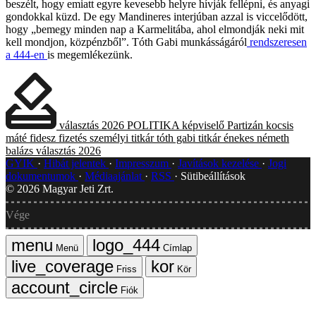
beszélt, hogy emiatt egyre kevesebb helyre hívják fellépni, és anyagi
gondokkal küzd. De egy Mandineres interjúban azzal is viccelődött,
hogy „bemegy minden nap a Karmelitába, ahol elmondják neki mit
kell mondjon, közpénzből”. Tóth Gabi munkásságáról
rendszeresen
a 444-en
is megemlékezünk.
választás 2026
POLITIKA
képviselő
Partizán
kocsis
máté
fidesz
fizetés
személyi titkár
tóth gabi
titkár
énekes
németh
balázs
választás 2026
GYIK
Hibát jelentek
Impresszum
Javítások kezelése
Jogi
dokumentumok
Médiaajánlat
RSS
Sütibeállítások
©
2026
Magyar Jeti Zrt.
Vége
Menü
Címlap
Friss
Kör
Fiók