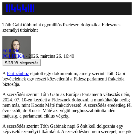
Tóth Gabi több mint egymilliós fizetésért dolgozik a Fidesznek
személyi titkárként
Fődi Kitti
POLITIKA
2026. március 26. 16:40
Megosztás
A
Partizánhoz
eljutott egy dokumentum, amely szerint Tóth Gabi
bevételeinek egy részét közvetlenül a Fidesz parlamenti frakciója
biztosítja.
A szerződés szerint Tóth Gabi az Európai Parlamenti választás után,
2024. 07. 10-én kezdett a Fidesznek dolgozni, a munkáltatója pedig
nem más, mint Kocsis Máté frakcióvezető. A szerződés eredetileg fél
évre szólt, de Kocsis Máté azt végül meghosszabbította idén
májusig, a parlamenti ciklus végéig.
A szerződés szerint Tóth Gabinak napi 6 órát kell dolgoznia egy
képviselő személyi titkáraként. A szerződésben nem szerepel, melyik