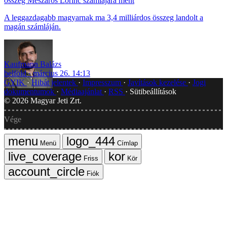
összeg Mészáros Lőrinc számlájára ment
A leggazdagabb magyarnak ma 3,4 milliárdos összeg landolt a
magán számláján.
Kaufmann Balázs
belföld
március 26. 14:13
GYIK
Hibát jelentek
Impresszum
Javítások kezelése
Jogi
dokumentumok
Médiaajánlat
RSS
Sütibeállítások
©
2026
Magyar Jeti Zrt.
Vége
Menü
Címlap
Friss
Kör
Fiók