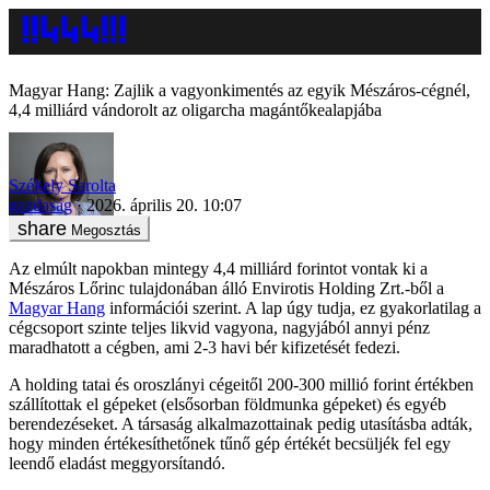
Magyar Hang: Zajlik a vagyonkimentés az egyik Mészáros-cégnél,
4,4 milliárd vándorolt az oligarcha magántőkealapjába
Székely Sarolta
gazdaság
2026. április 20. 10:07
Megosztás
Az elmúlt napokban mintegy 4,4 milliárd forintot vontak ki a
Mészáros Lőrinc tulajdonában álló Envirotis Holding Zrt.-ből a
Magyar Hang
információi szerint. A lap úgy tudja, ez gyakorlatilag a
cégcsoport szinte teljes likvid vagyona, nagyjából annyi pénz
maradhatott a cégben, ami 2-3 havi bér kifizetését fedezi.
A holding tatai és oroszlányi cégeitől 200-300 millió forint értékben
szállítottak el gépeket (elsősorban földmunka gépeket) és egyéb
berendezéseket. A társaság alkalmazottainak pedig utasításba adták,
hogy minden értékesíthetőnek tűnő gép értékét becsüljék fel egy
leendő eladást meggyorsítandó.