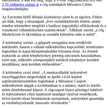
elkezdődött, a 444 írta meg, hogy a V-Híd Vagyonkezelő Kft.-ből
3,39 milliárdot utaltak át
a cég számlájáról Mészáros Lőrinc
magánszámlájára.
Az Envirotist hétfő délután közleményt adott ki az ügyben. Ebben
azt írták, hogy a társaságnál „éves osztalékkifizetés történt, amely
minden tekintetben megfelel a hatályos jogszabályi előírásoknak és a
vonatkozó vállalatirányítási szabályoknak”. Állításuk szerint „a cég
tőkehelyzete és likviditása az osztalék kifizetése után is stabil”.
A közlemény szerint „a géppark mozgatása nem rendkívüli
intézkedés, hanem a vállalat működéséhez kapcsolódó, természetes
logisztikai és kapacitásoptimalizálási folyamat része. Az érintett
eszközök az adott telephelyeken jelenleg nincsenek használatban,
ezért más, működés szempontjából indokolt telephelyre kerültek
átszállításra, nem kerültek értékesítésre”.
A közlemény ezzel zárul: „A munkavállalók helyzetével
összefüggésben megerősítjük az április 14-én kiadott
sajtóközleményünkben foglaltakat: a Mészáros Csoport
működésének alapját a továbbiakban is a tudatos, stabil és felelős
üzleti döntéshozatal képezi. A cégcsoport biztos pénzügyi háttérrel
és fejlesztéseket célzó határozott stratégiai vízióval rendelkezik,
tervei között olyan beruházások szerepelnek, amelyekkel garantálja
az eredményorientált, innovatív növekedést.”