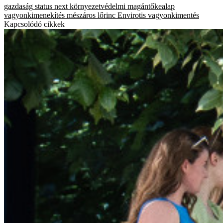
gazdaság
status next környezetvédelmi magántőkealap
vagyonkimenekítés
mészáros lőrinc
Envirotis
vagyonkimentés
Kapcsolódó cikkek