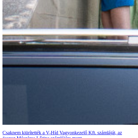
Csaknem kiürítették a V-Híd Vagyonkezelő Kft. számláját, az