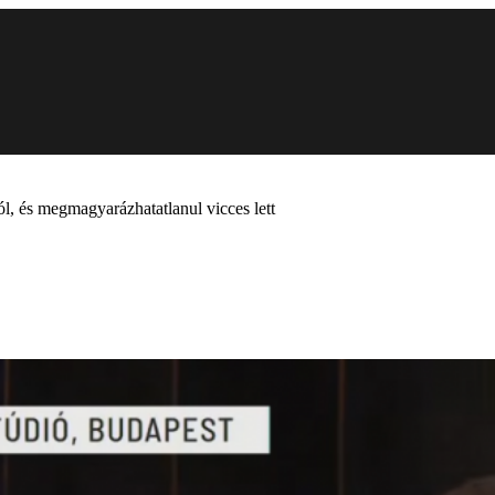
ól, és megmagyarázhatatlanul vicces lett