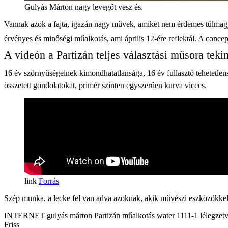
Gulyás Márton nagy levegőt vesz és.
Vannak azok a fajta, igazán nagy művek, amiket nem érdemes túlmagya
érvényes és minőségi műalkotás, ami április 12-ére reflektál. A concept
A videón a Partizán teljes választási műsora teki
16 év szörnyűségeinek kimondhatatlansága, 16 év fullasztó tehetetle
összetett gondolatokat, primér szinten egyszerűen kurva vicces.
Forrás
Szép munka, a lecke fel van adva azoknak, akik művészi eszközökkel 
INTERNET
gulyás márton
Partizán
műalkotás
water 1111-1
lélegzetv
Friss