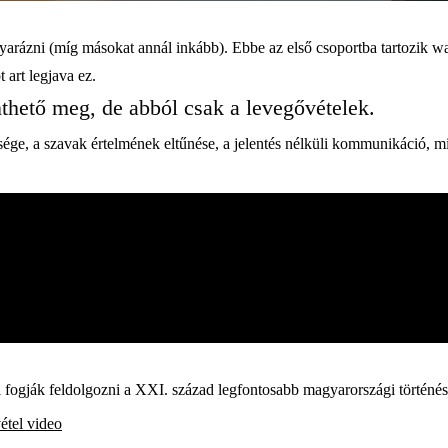
rázni (míg másokat annál inkább). Ebbe az első csoportba tartozik wa
 art legjava ez.
nthető meg, de abból csak a levegővételek.
nsége, a szavak értelmének eltűnése, a jelentés nélküli kommunikáció,
fogják feldolgozni a XXI. század legfontosabb magyarországi történés
étel
video