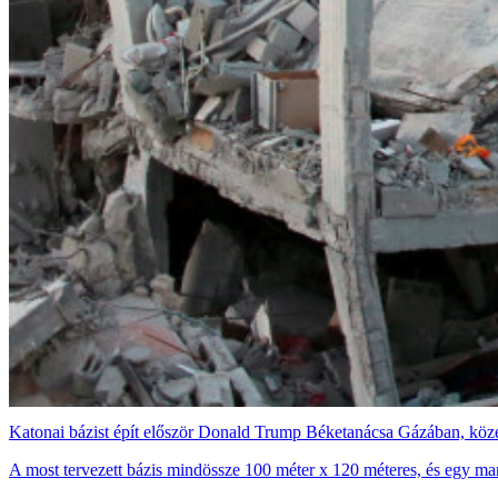
Katonai bázist épít először Donald Trump Béketanácsa Gázában, közel
A most tervezett bázis mindössze 100 méter x 120 méteres, és egy ma