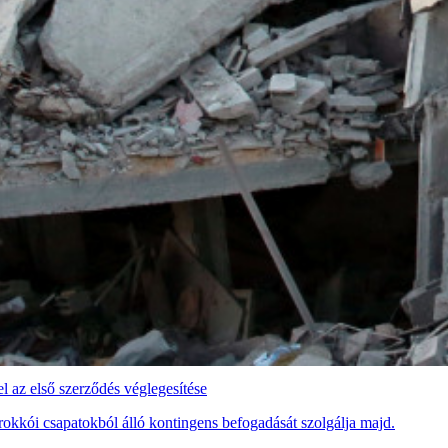
 az első szerződés véglegesítése
rokkói csapatokból álló kontingens befogadását szolgálja majd.