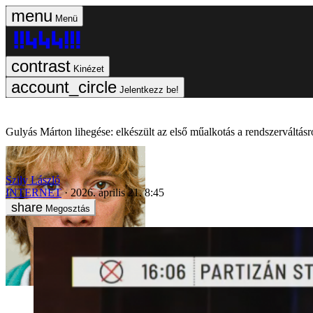
Menü
Kinézet
Jelentkezz be!
Gulyás Márton lihegése: elkészült az első műalkotás a rendszerváltásr
Szily László
INTERNET
2026. április 21. 8:45
Megosztás