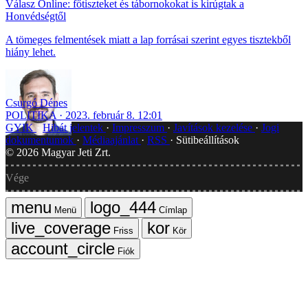
Válasz Online: főtiszteket és tábornokokat is kirúgtak a
Honvédségtől
A tömeges felmentések miatt a lap forrásai szerint egyes tisztekből
hiány lehet.
Csurgó Dénes
POLITIKA
2023. február 8. 12:01
GYIK
Hibát jelentek
Impresszum
Javítások kezelése
Jogi
dokumentumok
Médiaajánlat
RSS
Sütibeállítások
©
2026
Magyar Jeti Zrt.
Vége
Menü
Címlap
Friss
Kör
Fiók