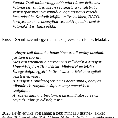
Sándor Zsolt altábornagy több mint három évtizedes
katonai pályafutása során végigjárta a ranglétrát a
szakaszparancsnoki szinttől a legmagasabb vezetői
beosztásokig. Szolgált külföldi műveletekben, NATO-
környezetben, és bizonyított vezetőként, emberként és
katonaként is. Igazi példa.”
Ruszin-Szendi szerint egyértelmű az új vezérkari főnök feladata:
„Helyre kell állítani a haderőben az állomány bizalmát,
javítani a morált.
Meg kell teremteni a harmonikus működést a Magyar
Honvédség és a Honvédelmi Minisztérium között.
És egy dolgot egyértelművé teszek: a félelemre épített
vezetésnek vége.
A Magyar Honvédségben nincs helye annak, hogy az
állomány bizonytalanságban vagy rettegésben
szolgáljon.
A vezetés alapja a bizalom, a kiszámíthatóság és az
egymás iránti felelősség lesz.”
2023 elején egyike volt annak a több mint 110 tisztnek, akiket
Szalay-Bobrovniczky Kristóf honvédelmi évértékelő beszéde utána