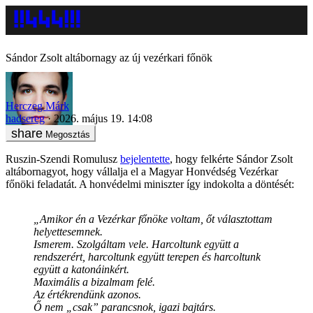
Sándor Zsolt altábornagy az új vezérkari főnök
Herczeg Márk
hadsereg
2026. május 19. 14:08
Megosztás
Ruszin-Szendi Romulusz
bejelentette
, hogy felkérte Sándor Zsolt
altábornagyot, hogy vállalja el a Magyar Honvédség Vezérkar
főnöki feladatát. A honvédelmi miniszter így indokolta a döntését:
„Amikor én a Vezérkar főnöke voltam, őt választottam
helyettesemnek.
Ismerem. Szolgáltam vele. Harcoltunk együtt a
rendszerért, harcoltunk együtt terepen és harcoltunk
együtt a katonáinkért.
Maximális a bizalmam felé.
Az értékrendünk azonos.
Ő nem „csak” parancsnok, igazi bajtárs.