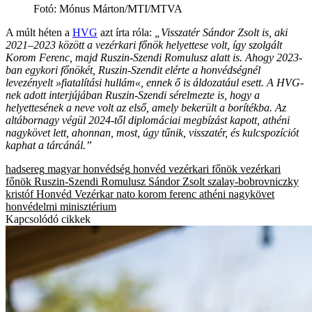
Fotó
:
Mónus Márton/MTI/MTVA
A múlt héten a
HVG
azt írta róla:
„Visszatér Sándor Zsolt is, aki
2021–2023 között a vezérkari főnök helyettese volt, így szolgált
Korom Ferenc, majd Ruszin-Szendi Romulusz alatt is. Ahogy 2023-
ban egykori főnökét, Ruszin-Szendit elérte a honvédségnél
levezényelt »fiatalítási hullám«, ennek ő is áldozatául esett. A HVG-
nek adott interjújában Ruszin-Szendi sérelmezte is, hogy a
helyettesének a neve volt az első, amely bekerült a borítékba. Az
altábornagy végül 2024-től diplomáciai megbízást kapott, athéni
nagykövet lett, ahonnan, most, úgy tűnik, visszatér, és kulcspozíciót
kaphat a tárcánál.”
hadsereg
magyar honvédség
honvéd vezérkari főnök
vezérkari
főnök
Ruszin-Szendi Romulusz
Sándor Zsolt
szalay-bobrovniczky
kristóf
Honvéd Vezérkar
nato
korom ferenc
athéni nagykövet
honvédelmi minisztérium
Kapcsolódó cikkek