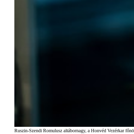
Ruszin-Szendi Romulusz altábornagy, a Honvéd Vezérkar főnö