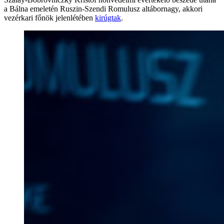
a Bálna emeletén Ruszin-Szendi Romulusz altábornagy, akkori
vezérkari főnök jelenlétében
kirúgtak
.