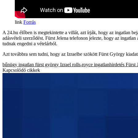
Forrás
A 24.hu élőben is megtekintette a villát, azt írják, hogy az ingatlan be
adásvételi szerződést. Fürst Jelena telefonon jelezte, hogy az ingatla
tudnak engedni a vételárból.
Azt továbbra sem tudni, hogy az Izraelbe szökött Fürst György kiadat
bűnügy
ingatlan
fürst györgy
Izrael
rolls-royce
ingatlanhirdetés
Fürst 
Kapcsolódó cikkek