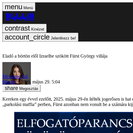
Menü
Kinézet
Jelentkezz be!
Eladó a börtön elől Izraelbe szökött Fürst György villája
Mészáros Juli
bűnügy
2026. május 29. 5:04
Megosztás
Kereken egy évvel ezelőtt, 2025. május 29-én ítélték jogerősen is hat 
„parkolási maffia” perben, Fürst azonban nem vonult be a számára kij