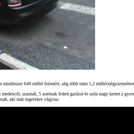
nt mindössze 649 millió forintért, alig több mint 1,2 millió/négyzetméte
t medencét, szaunát, 5 autónak fedett garázst és szép nagy kertet a gyer
knak, aki más ingerekre vágyna: