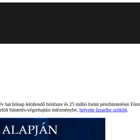
év hat hónap letöltendő börtönre és 25 millió forint pénzbüntetésre Fürs
elölt büntetés-végrehajtási intézménybe,
helyette Izraelbe szökött
.