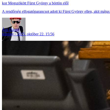
Megszökött Fürst György a börtön elől
A rendőrség elfogatóparancsot adott ki Fürst György ellen, akit május 
Ács Dániel
bűnügy
2025. október 22. 15:56
Friss