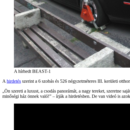
A hírhedt BEAST-1
A
hirdetés
szerint a 6 szobás és 526 négyzetméteres III. kerületi ottho
„Ön szereti a luxust, a csodás panorámát, a nagy tereket, szeretne sajá
minőségi ház önnek való!” – írják a hirdetésben. De van videó is azo