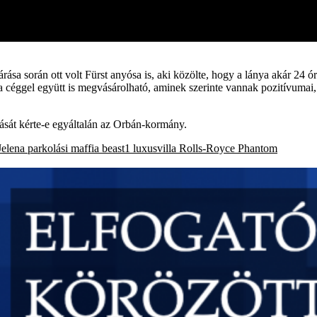
járása során ott volt Fürst anyósa is, aki közölte, hogy a lánya akár 24 ó
n a céggel együtt is megvásárolható, aminek szerinte vannak pozitívumai, 
ását kérte-e egyáltalán az Orbán-kormány.
Jelena
parkolási maffia
beast1
luxusvilla
Rolls-Royce Phantom