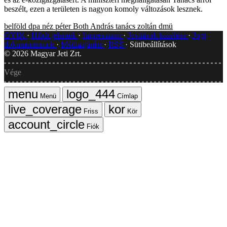
beszélt, ezen a területen is nagyon komoly változások lesznek.
belföld
dpa
néz péter
Both András
tanács zoltán
dmü
GYIK
Hibát jelentek
Impresszum
Javítások kezelése
Jogi
dokumentumok
Médiaajánlat
RSS
Sütibeállítások
©
2026
Magyar Jeti Zrt.
Vége
Menü
Címlap
Friss
Kör
Fiók