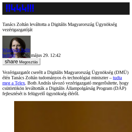
Tanács Zoltán leváltotta a Digitális Magyarország Ügynökség
vezérigazgatóját
Windisch Judit
belföld
2026. május 29. 12:42
Megosztás
Vezérigazgatót cserélt a Digitális Magyarország Ügynökség (DMÜ)
élén Tanács Zoltán tudományos és technológiai miniszter –
tudta
meg a Telex
. Both András távozó vezérigazgató megerősítette, hogy
csütörtökön leváltották a Digitális Állampolgárság Program (DÁP)
fejlesztését is felügyelő ügynökség éléről.