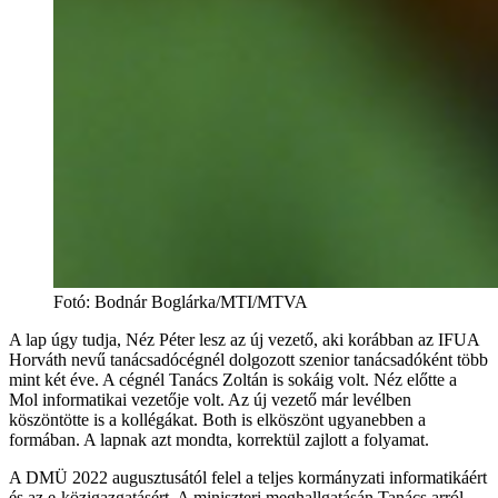
Fotó
:
Bodnár Boglárka/MTI/MTVA
A lap úgy tudja, Néz Péter lesz az új vezető, aki korábban az IFUA
Horváth nevű tanácsadócégnél dolgozott szenior tanácsadóként több
mint két éve. A cégnél Tanács Zoltán is sokáig volt. Néz előtte a
Mol informatikai vezetője volt. Az új vezető már levélben
köszöntötte is a kollégákat. Both is elköszönt ugyanebben a
formában. A lapnak azt mondta, korrektül zajlott a folyamat.
A DMÜ 2022 augusztusától felel a teljes kormányzati informatikáért
és az e-közigazgatásért. A miniszteri meghallgatásán Tanács arról