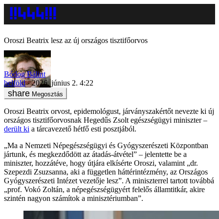
Oroszi Beatrix lesz az új országos tisztifőorvos
Bódog Bálint
belföld
2026. június 2. 4:22
Megosztás
Oroszi Beatrix orvost, epidemológust, járványszakértőt nevezte ki új
országos tisztifőorvosnak Hegedűs Zsolt egészségügyi miniszter –
derült ki
a tárcavezető hétfő esti posztjából.
„Ma a Nemzeti Népegészségügyi és Gyógyszerészeti Központban
jártunk, és megkezdődött az átadás-átvétel” – jelentette be a
miniszter, hozzátéve, hogy útjára elkísérte Oroszi, valamint „dr.
Szepezdi Zsuzsanna, aki a független háttérintézmény, az Országos
Gyógyszerészeti Intézet vezetője lesz”. A miniszterrel tartott továbbá
„prof. Vokó Zoltán, a népegészségügyért felelős államtitkár, akire
szintén nagyon számítok a minisztériumban”.