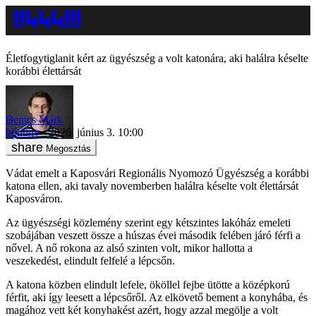
Életfogytiglanit kért az ügyészség a volt katonára, aki halálra késelte
korábbi élettársát
Benics Márk
bűnügy
2026. június 3. 10:00
Megosztás
Vádat emelt a Kaposvári Regionális Nyomozó Ügyészség a korábbi
katona ellen, aki tavaly novemberben halálra késelte volt élettársát
Kaposváron.
Az ügyészségi közlemény szerint egy kétszintes lakóház emeleti
szobájában veszett össze a húszas évei második felében járó férfi a
nővel. A nő rokona az alsó szinten volt, mikor hallotta a
veszekedést, elindult felfelé a lépcsőn.
A katona közben elindult lefele, ököllel fejbe ütötte a középkorú
férfit, aki így leesett a lépcsőről. Az elkövető bement a konyhába, és
magához vett két konyhakést azért, hogy azzal megölje a volt