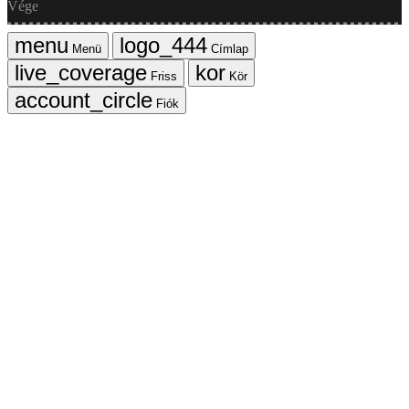
Vége
Menü
Címlap
Friss
Kör
Fiók