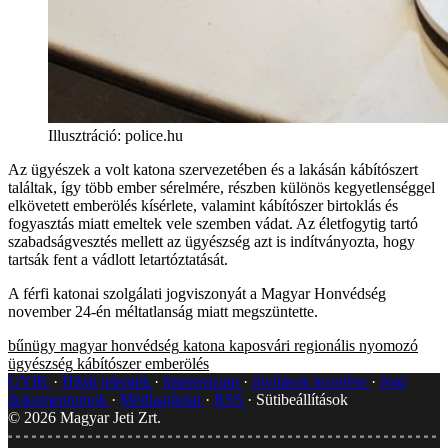
Illusztráció
:
police.hu
Az ügyészek a volt katona szervezetében és a lakásán kábítószert
találtak, így több ember sérelmére, részben különös kegyetlenséggel
elkövetett emberölés kísérlete, valamint kábítószer birtoklás és
fogyasztás miatt emeltek vele szemben vádat. Az életfogytig tartó
szabadságvesztés mellett az ügyészség azt is indítványozta, hogy
tartsák fent a vádlott letartóztatását.
A férfi katonai szolgálati jogviszonyát a Magyar Honvédség
november 24-én méltatlanság miatt megszüntette.
bűnügy
magyar honvédség
katona
kaposvári regionális nyomozó
ügyészség
kábítószer
emberölés
GYIK
Hibát jelentek
Impresszum
Javítások kezelése
Jogi
dokumentumok
Médiaajánlat
RSS
Sütibeállítások
©
2026
Magyar Jeti Zrt.