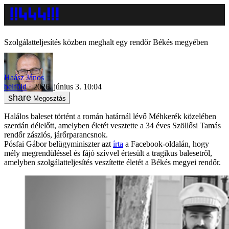
Szolgálatteljesítés közben meghalt egy rendőr Békés megyében
Haász János
belföld
2026. június 3. 10:04
Megosztás
Halálos baleset történt a román határnál lévő Méhkerék közelében
szerdán délelőtt, amelyben életét vesztette a 34 éves Szöllősi Tamás
rendőr zászlós, járőrparancsnok.
Pósfai Gábor belügyminiszter azt
írta
a Facebook-oldalán, hogy
mély megrendüléssel és fájó szívvel értesült a tragikus balesetről,
amelyben szolgálatteljesítés veszítette életét a Békés megyei rendőr.