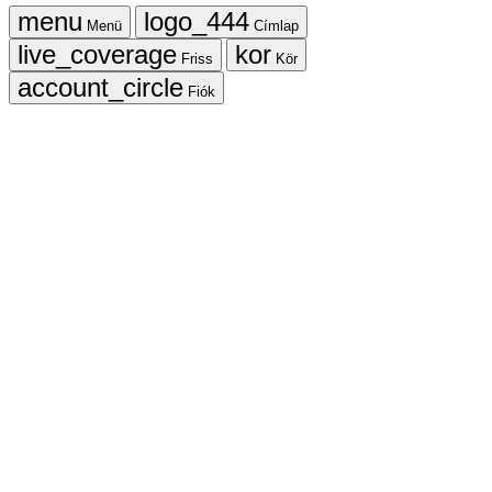
Menü
Címlap
Friss
Kör
Fiók