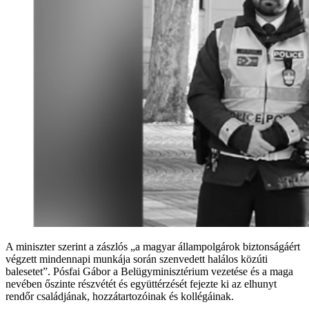
A miniszter szerint a zászlós „a magyar állampolgárok biztonságáért
végzett mindennapi munkája során szenvedett halálos közúti
balesetet”. Pósfai Gábor a Belügyminisztérium vezetése és a maga
nevében őszinte részvétét és együttérzését fejezte ki az elhunyt
rendőr családjának, hozzátartozóinak és kollégáinak.