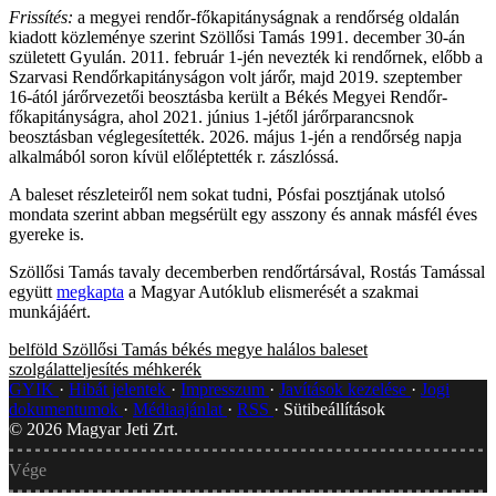
Frissítés:
a megyei rendőr-főkapitányságnak a rendőrség oldalán
kiadott közleménye szerint Szöllősi Tamás 1991. december 30-án
született Gyulán. 2011. február 1-jén nevezték ki rendőrnek, előbb a
Szarvasi Rendőrkapitányságon volt járőr, majd 2019. szeptember
16-ától járőrvezetői beosztásba került a Békés Megyei Rendőr-
főkapitányságra, ahol 2021. június 1-jétől járőrparancsnok
beosztásban véglegesítették. 2026. május 1-jén a rendőrség napja
alkalmából soron kívül előléptették r. zászlóssá.
A baleset részleteiről nem sokat tudni, Pósfai posztjának utolsó
mondata szerint abban megsérült egy asszony és annak másfél éves
gyereke is.
Szöllősi Tamás tavaly decemberben rendőrtársával, Rostás Tamással
együtt
megkapta
a Magyar Autóklub elismerését a szakmai
munkájáért.
belföld
Szöllősi Tamás
békés megye
halálos baleset
szolgálatteljesítés
méhkerék
GYIK
Hibát jelentek
Impresszum
Javítások kezelése
Jogi
dokumentumok
Médiaajánlat
RSS
Sütibeállítások
©
2026
Magyar Jeti Zrt.
Vége