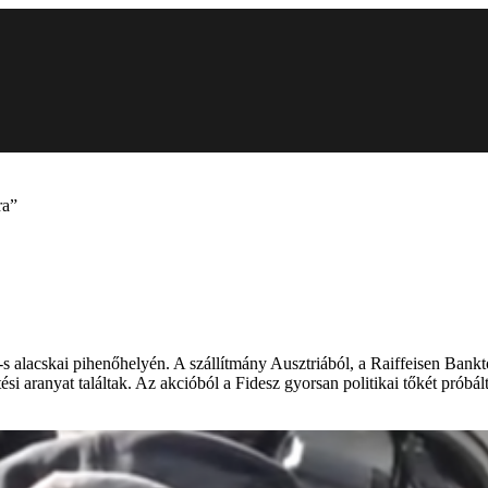
ra”
 alacskai pihenőhelyén. A szállítmány Ausztriából, a Raiffeisen Banktó
tési aranyat találtak. Az akcióból a Fidesz gyorsan politikai tőkét prób