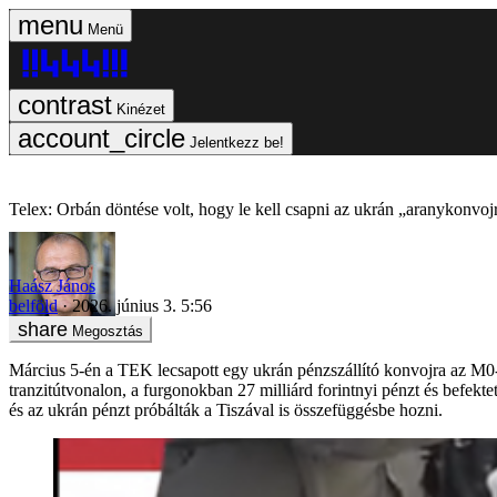
Menü
Kinézet
Jelentkezz be!
Telex: Orbán döntése volt, hogy le kell csapni az ukrán „aranykonvoj
Haász János
belföld
2026. június 3. 5:56
Megosztás
Március 5-én a TEK lecsapott egy ukrán pénzszállító konvojra az M0-s
tranzitútvonalon, a furgonokban 27 milliárd forintnyi pénzt és befekte
és az ukrán pénzt próbálták a Tiszával is összefüggésbe hozni.