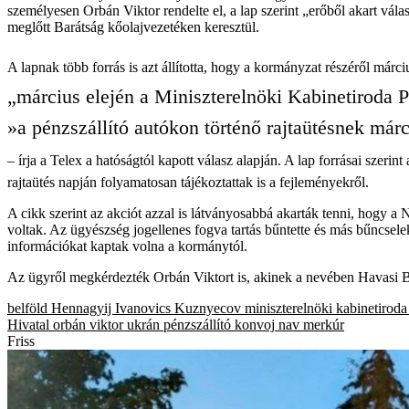
személyesen Orbán Viktor rendelte el, a lap szerint „erőből akart vá
meglőtt Barátság kőolajvezetéken keresztül.
A lapnak több forrás is azt állította, hogy a kormányzat részéről márci
„március elején a Miniszterelnöki Kabinetiroda P
»a pénzszállító autókon történő rajtaütésnek már
– írja a Telex a hatóságtól kapott válasz alapján. A lap forrásai szer
rajtaütés napján folyamatosan tájékoztattak is a fejleményekről.
A cikk szerint az akciót azzal is látványosabbá akarták tenni, hogy 
voltak. Az ügyészség jogellenes fogva tartás bűntette és más bűncsel
információkat kaptak volna a kormánytól.
Az ügyről megkérdezték Orbán Viktort is, akinek a nevében Havasi Be
belföld
Hennagyij Ivanovics Kuznyecov
miniszterelnöki kabinetiroda
Hivatal
orbán viktor
ukrán pénzszállító konvoj
nav merkúr
Friss