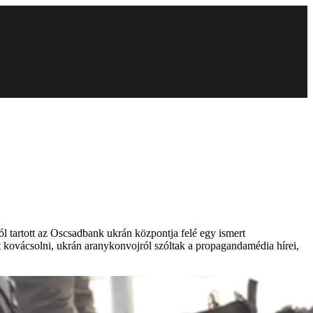
l tartott az Oscsadbank ukrán központja felé egy ismert
ált kovácsolni, ukrán aranykonvojról szóltak a propagandamédia hírei,