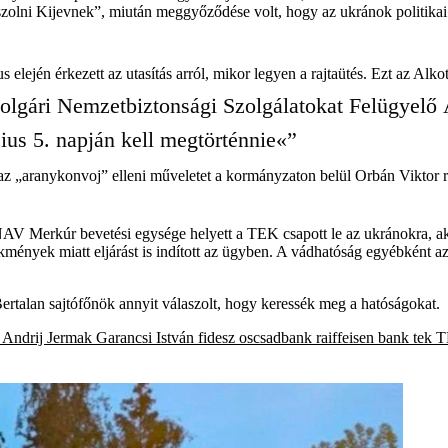
laszolni Kijevnek”, miután meggyőződése volt, hogy az ukránok politika
us elején érkezett az utasítás arról, mikor legyen a rajtaütés. Ezt az Al
olgári Nemzetbiztonsági Szolgálatokat Felügyelő Ál
cius 5. napján kell megtörténnie«”
int az „aranykonvoj” elleni műveletet a kormányzaton belül Orbán Viktor 
a NAV Merkúr bevetési egysége helyett a TEK csapott le az ukránokra, 
ekmények miatt eljárást is indított az ügyben. A vádhatóság egyébként 
rtalan sajtófőnök annyit válaszolt, hogy keressék meg a hatóságokat.
Andrij Jermak
Garancsi István
fidesz
oscsadbank
raiffeisen bank
tek
T