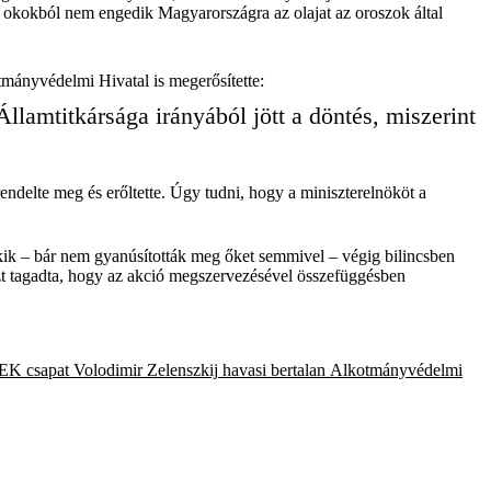
i okokból nem engedik Magyarországra az olajat az oroszok által
kotmányvédelmi Hivatal is megerősítette:
lamtitkársága irányából jött a döntés, miszerint
rendelte meg és erőltette. Úgy tudni, hogy a miniszterelnököt a
akik – bár nem gyanúsították meg őket semmivel – végig bilincsben
azt tagadta, hogy az akció megszervezésével összefüggésben
EK csapat
Volodimir Zelenszkij
havasi bertalan
Alkotmányvédelmi