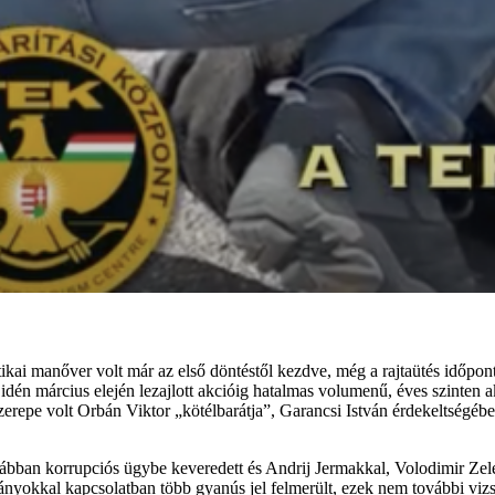
ikai manőver volt már az első döntéstől kezdve, még a rajtaütés időpont
dén március elején lezajlott akcióig hatalmas volumenű, éves szinten a
zerepe volt Orbán Viktor „kötélbarátja”, Garancsi István érdekeltségé
bban korrupciós ügybe keveredett és Andrij Jermakkal, Volodimir Zele
mányokkal kapcsolatban több gyanús jel felmerült, ezek nem további viz