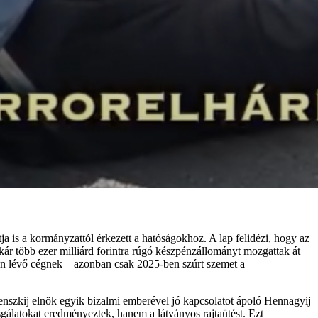
ja is a kormányzattól érkezett a hatóságokhoz. A lap felidézi, hogy az
kár több ezer milliárd forintra rúgó készpénzállományt mozgattak át
ben lévő cégnek – azonban csak 2025-ben szúrt szemet a
nszkij elnök egyik bizalmi emberével jó kapcsolatot ápoló Hennagyij
sgálatokat eredményeztek, hanem a látványos rajtaütést. Ezt