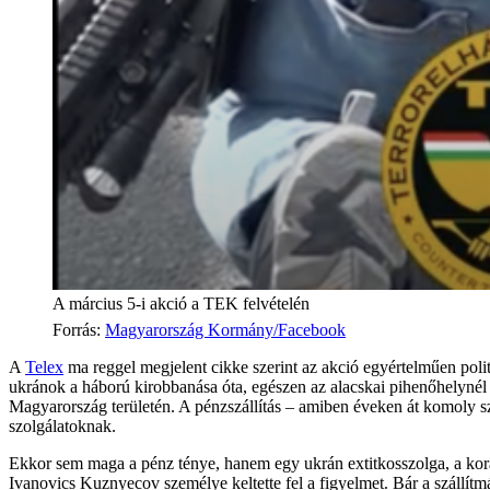
A március 5-i akció a TEK felvételén
Forrás
:
Magyarország Kormány/Facebook
A
Telex
ma reggel megjelent cikke szerint az akció egyértelműen polit
ukránok a háború kirobbanása óta, egészen az alacskai pihenőhelynél i
Magyarország területén. A pénzszállítás – amiben éveken át komoly s
szolgálatoknak.
Ekkor sem maga a pénz ténye, hanem egy ukrán extitkosszolga, a korá
Ivanovics Kuznyecov személye keltette fel a figyelmet. Bár a szállít