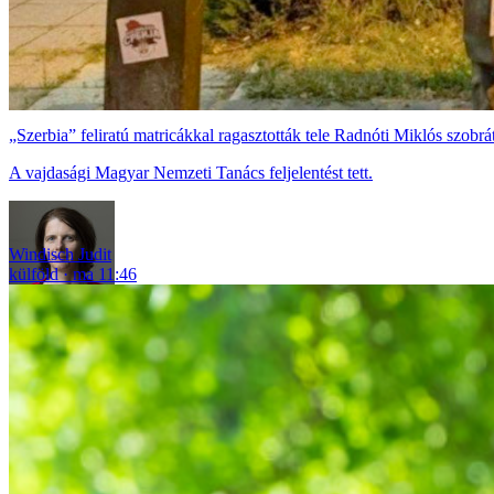
„Szerbia” feliratú matricákkal ragasztották tele Radnóti Miklós szobr
A vajdasági Magyar Nemzeti Tanács feljelentést tett.
Windisch Judit
külföld
ma 11:46