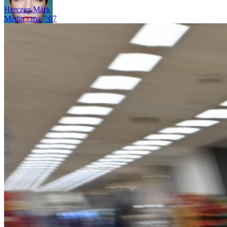
Herczeg Márk
Média
ma 7:07