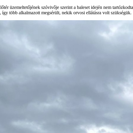
ülőtér üzemeltetőjének szóvivője szerint a baleset idején nem tartózkod
, így több alkalmazott megsérült, nekik orvosi ellátásra volt szükségük.