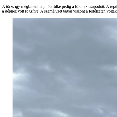
A törzs így megbillent, a pilótafülke pedig a földnek csapódott. A rep
a géphez volt rögzítve. A személyzet tagjai viszont a fedélzeten voltak