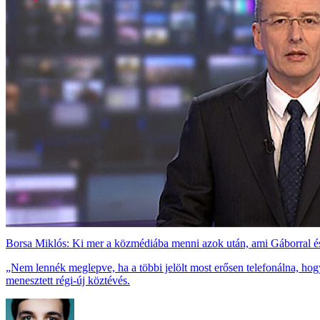
Borsa Miklós: Ki mer a közmédiába menni azok után, ami Gáborral és
„Nem lennék meglepve, ha a többi jelölt most erősen telefonálna, h
menesztett régi-új köztévés.