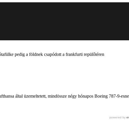
ótafülke pedig a földnek csapódott a frankfurti repülőtéren
 Lufthansa által üzemeltetett, mindössze négy hónapos Boeing 787-9-esn