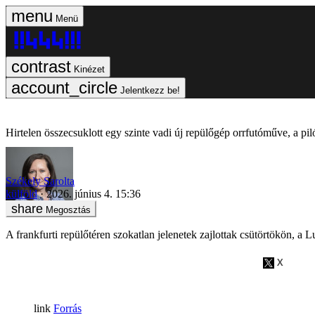
Menü
Kinézet
Jelentkezz be!
Hirtelen összecsuklott egy szinte vadi új repülőgép orrfutóműve, a pil
Székely Sarolta
külföld
2026. június 4. 15:36
Megosztás
A frankfurti repülőtéren szokatlan jelenetek zajlottak csütörtökön, a
Forrás