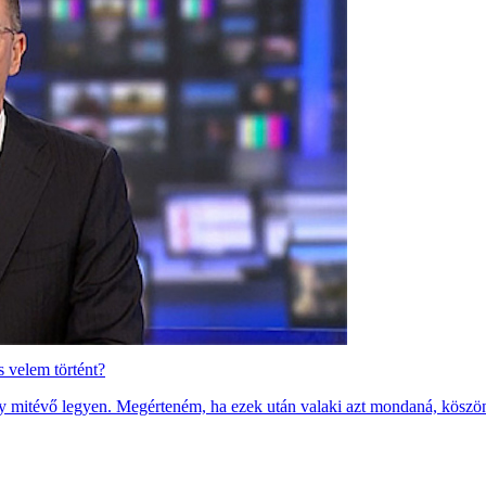
 velem történt?
ogy mitévő legyen. Megérteném, ha ezek után valaki azt mondaná, köszö