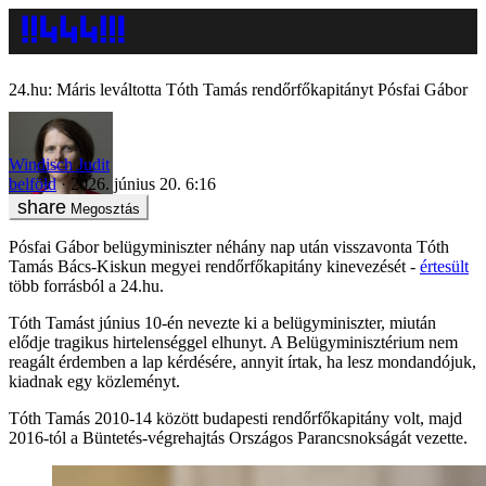
24.hu: Máris leváltotta Tóth Tamás rendőrfőkapitányt Pósfai Gábor
Windisch Judit
belföld
2026. június 20. 6:16
Megosztás
Pósfai Gábor belügyminiszter néhány nap után visszavonta Tóth
Tamás Bács-Kiskun megyei rendőrfőkapitány kinevezését -
értesült
több forrásból a 24.hu.
Tóth Tamást június 10-én nevezte ki a belügyminiszter, miután
elődje tragikus hirtelenséggel elhunyt. A Belügyminisztérium nem
reagált érdemben a lap kérdésére, annyit írtak, ha lesz mondandójuk,
kiadnak egy közleményt.
Tóth Tamás 2010-14 között budapesti rendőrfőkapitány volt, majd
2016-tól a Büntetés-végrehajtás Országos Parancsnokságát vezette.