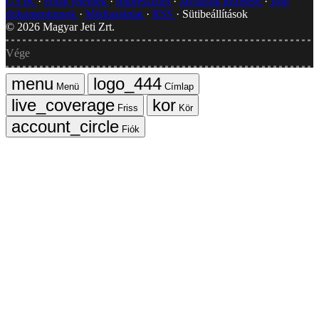
GYIK
Hibát jelentek
Impresszum
Javítások kezelése
Jogi
dokumentumok
Médiaajánlat
RSS
Sütibeállítások
©
2026
Magyar Jeti Zrt.
Vége
Menü
Címlap
Friss
Kör
Fiók