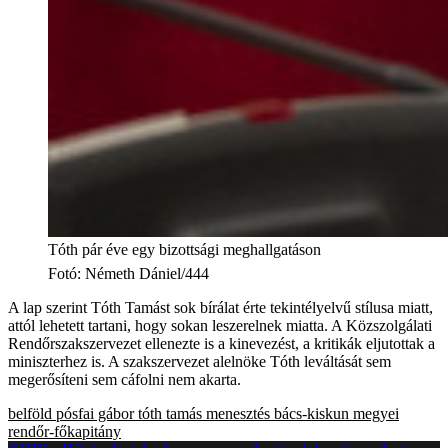
Tóth pár éve egy bizottsági meghallgatáson
Fotó
:
Németh Dániel/444
A lap szerint Tóth Tamást sok bírálat érte tekintélyelvű stílusa miatt,
attól lehetett tartani, hogy sokan leszerelnek miatta. A Közszolgálati
Rendőrszakszervezet ellenezte is a kinevezést, a kritikák eljutottak a
miniszterhez is. A szakszervezet alelnöke Tóth leváltását sem
megerősíteni sem cáfolni nem akarta.
belföld
pósfai gábor
tóth tamás
menesztés
bács-kiskun megyei
rendőr-főkapitány