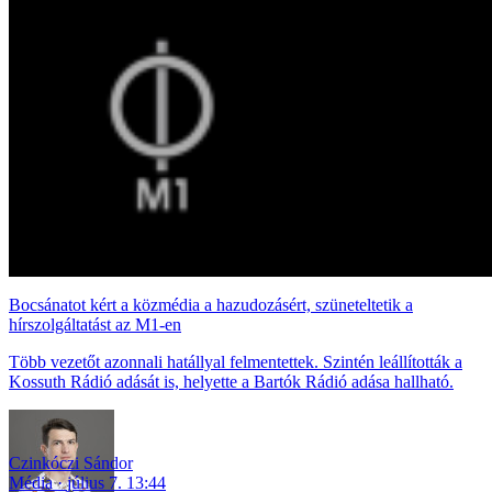
Bocsánatot kért a közmédia a hazudozásért, szüneteltetik a
hírszolgáltatást az M1-en
Több vezetőt azonnali hatállyal felmentettek. Szintén leállították a
Kossuth Rádió adását is, helyette a Bartók Rádió adása hallható.
Czinkóczi Sándor
Média
július 7. 13:44