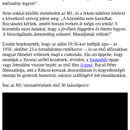
intézmény legyen”.
Nem sokkal később elsötétedett az M1, és a fekete háttéren fehérrel
a következő szöveg jelent meg: „A közmédia nem hazudhat.
Bocsánatot kérünk, amiért hosszú éveken át mégis ezt tettük! A
közmédia most átalakul, hogy a jövőben független és hiteles legyen.
A hírszolgáltatás átmenetileg szünetel. Maradjanak velünk!”
Ezután bejelentették, hogy az adást 19:56-kor indítják újra – az
1956. október 23-a forradalomra emlékezve –, és az első időszakban
magyar filmeket vetítenek majd a csatornán. Aki azt tippelte, hogy
mondjuk a
Tavaszi szél
lel kezdenek, tévedett, a
Vastagbőr
tippje
vagy értesülése viszont bejött: az első film
A tanú
, Bacsó Péter
filmszatírája, ami a Rákosi-korszak abszurditásait és kegyetlenségét
mutatja be groteszk humorral, sokszor szállóigévé lett mondásokkal.
Íme az M1 visszatérésének első 30 másodperce: