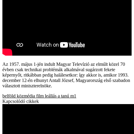
Az 1957. május 1-jén indult Magyar Televízió az elmúlt közel 70
évben csak technikai problémák alkalmával sugárzott fekete
képernyőt, ritkábban pedig halálesetkor: így akkor is, amikor 1993.
december 12-én elhunyt Antall József, Magyarország első szabadon
választott miniszterelnöke.
belföld
közmédia
film
leállás
a tanú
m1
Kapcsolódó cikkek