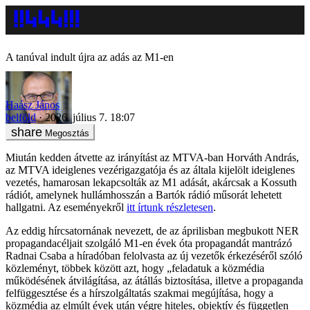
A tanúval indult újra az adás az M1-en
Haász János
belföld
2026. július 7. 18:07
Megosztás
Miután kedden átvette az irányítást az MTVA-ban Horváth András,
az MTVA ideiglenes vezérigazgatója és az általa kijelölt ideiglenes
vezetés, hamarosan lekapcsolták az M1 adását, akárcsak a Kossuth
rádiót, amelynek hullámhosszán a Bartók rádió műsorát lehetett
hallgatni. Az eseményekről
itt írtunk részletesen
.
Az eddig hírcsatornának nevezett, de az áprilisban megbukott NER
propagandacéljait szolgáló M1-en évek óta propagandát mantrázó
Radnai Csaba a híradóban felolvasta az új vezetők érkezéséről szóló
közleményt, többek között azt, hogy „feladatuk a közmédia
működésének átvilágítása, az átállás biztosítása, illetve a propaganda
felfüggesztése és a hírszolgáltatás szakmai megújítása, hogy a
közmédia az elmúlt évek után végre hiteles, objektív és független