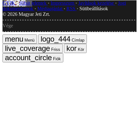
GYIK
Hibát jelentek
Impresszum
Javítások kezelése
Jogi
dokumentumok
Médiaajánlat
RSS
Sütibeállítások
©
2026
Magyar Jeti Zrt.
Vége
Menü
Címlap
Friss
Kör
Fiók