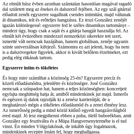
Az elmúlt húsz évben azonban számtalan hasonlóan magával ragadó
dal született meg az énekes és dalszerző fejében. Az egy szál gitárral
előadott zenék egyszerre sugallnak csendes intimitást, majd váltanak
át dinamikus, telt és erőteljes hangzásra. Ez teszi González zenéjét
igazán különlegessé: egyszerre fed le széles dinamikus tartományt –
mindezt úgy, hogy csak a saját és a gitárja hangját használja fel. Az
elmúlt két évtizedben mindezzel nemzetközi sikerekre tett szert,
ismertté vált nemcsak hazájában, hanem globálisan, zenéje ugyanis
szinte univerzálisan kifejező. Számomra ez azt jelenti, hogy ha nem
is a dalszövegekre figyelek, akkor is kivált belőlem érzelmeket, ezt
pedig elég ritkának tartom.
Egyszerre intim és tökéletes
És hogy mire számíthat a közönség 25-én? Egyszerre precíz és
közeli előadásmódra, jelenlétre és közösségre. José González
nemcsak a színpadon hat, hanem a teljes közönségben: koncertjeit
egyfajta meghittség hatja át, amiből mindenkinek jut majd. Ismerős
és egészen új dalok rajzolják ki a zenész karrierútját, de a
meghatározó mégis a tökéletes előadásmód és a zenei élmény lesz.
Az ismerősség pedig a mind közül kitűnő egyedi hangzásvilágból
ered majd. Jó lesz megpihenni ebben a puha, ölelő buborékban, amit
González egy fesztiválra és a Müpa Hangversenytermébe is el tud
vinni. Én minden Völgylakónak, de inkább úgy fogalmazok,
mindenkinek receptre írnám fel, hogy meghallgassa.