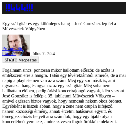
Egy szál gitár és egy különleges hang – José González lép fel a
Művészetek Völgyében
Promó Ottó
hirdetés
2026. július 7. 7:24
Megosztás
Fogalmam sincs, pontosan mikor hallottam először, de azóta is
emlékszem erre a hangra. Talán egy tévéreklámból ismerős, de a mai
napig a playlistemen van az a szám. Meg egy sor másik is, ami
ugyanaz a hang és ugyanaz az egy szál gitár. Még soha nem
hallhattam élőben, pedig óriási koncertrajongó vagyok, idén viszont
José González is fellép a 35. jubileumi Művészetek Völgyén –
amivel egészen biztos vagyok, hogy nemcsak nekem okoz örömet.
Egyébként is hiszek abban, hogy a zene nem csupán kifejező,
hanem közösségi élmény, annak érzelmi hatásaival együtt, és
tömegpszichózis helyett arra számítok, hogy egy újabb olyan
koncertélményem lesz, amire szívesen fogok örökké emlékezni.