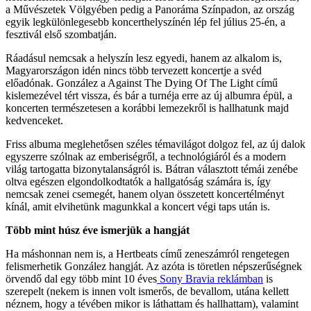
a Művészetek Völgyében pedig a Panoráma Színpadon, az ország
egyik legkülönlegesebb koncerthelyszínén lép fel július 25-én, a
fesztivál első szombatján.
Ráadásul nemcsak a helyszín lesz egyedi, hanem az alkalom is,
Magyarországon idén nincs több tervezett koncertje a svéd
előadónak. González a Against The Dying Of The Light című
kislemezével tért vissza, és bár a turnéja erre az új albumra épül, a
koncerten természetesen a korábbi lemezekről is hallhatunk majd
kedvenceket.
Friss albuma meglehetősen széles témavilágot dolgoz fel, az új dalok
egyszerre szólnak az emberiségről, a technológiáról és a modern
világ tartogatta bizonytalanságról is. Bátran választott témái zenébe
oltva egészen elgondolkodtatók a hallgatóság számára is, így
nemcsak zenei csemegét, hanem olyan összetett koncertélményt
kínál, amit elvihetünk magunkkal a koncert végi taps után is.
Több mint húsz éve ismerjük a hangját
Ha máshonnan nem is, a Hertbeats című zeneszámról rengetegen
felismerhetik González hangját. Az azóta is töretlen népszerűségnek
örvendő dal egy több mint 10 éves
Sony Bravia reklámban
is
szerepelt (nekem is innen volt ismerős, de bevallom, utána kellett
néznem, hogy a tévében mikor is láthattam és hallhattam), valamint