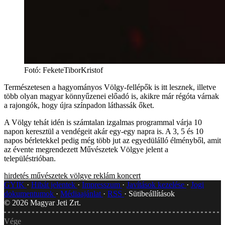
Fotó
:
FeketeTiborKristof
Természetesen a hagyományos Völgy-fellépők is itt lesznek, illetve
több olyan magyar könnyűzenei előadó is, akikre már régóta várnak
a rajongók, hogy újra színpadon láthassák őket.
A Völgy tehát idén is számtalan izgalmas programmal várja 10
napon keresztül a vendégeit akár egy-egy napra is. A 3, 5 és 10
napos bérletekkel pedig még több jut az egyedülálló élményből, amit
az évente megrendezett Művészetek Völgye jelent a
településtrióban.
hirdetés
művészetek völgye
reklám
koncert
GYIK
Hibát jelentek
Impresszum
Javítások kezelése
Jogi
dokumentumok
Médiaajánlat
RSS
Sütibeállítások
©
2026
Magyar Jeti Zrt.
Vége