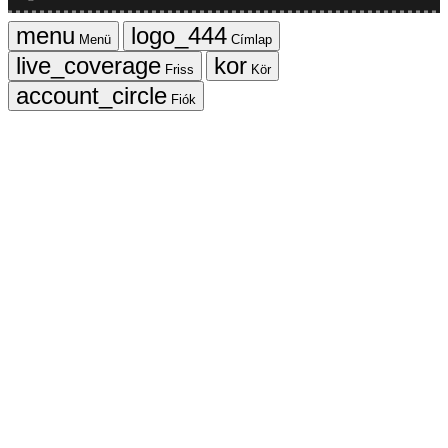
Menü
Címlap
Friss
Kör
Fiók