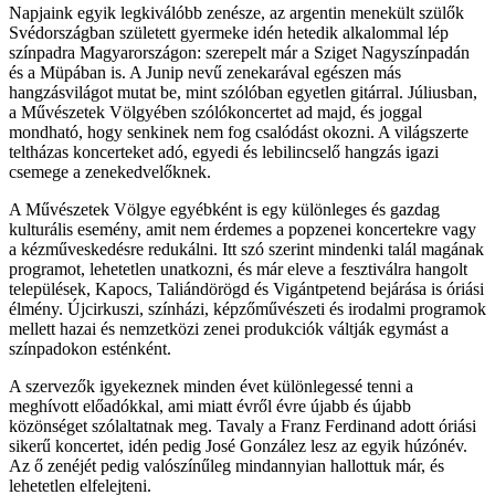
Napjaink egyik legkiválóbb zenésze, az argentin menekült szülők
Svédországban született gyermeke idén hetedik alkalommal lép
színpadra Magyarországon: szerepelt már a Sziget Nagyszínpadán
és a Müpában is. A Junip nevű zenekarával egészen más
hangzásvilágot mutat be, mint szólóban egyetlen gitárral. Júliusban,
a Művészetek Völgyében szólókoncertet ad majd, és joggal
mondható, hogy senkinek nem fog csalódást okozni. A világszerte
teltházas koncerteket adó, egyedi és lebilincselő hangzás igazi
csemege a zenekedvelőknek.
A Művészetek Völgye egyébként is egy különleges és gazdag
kulturális esemény, amit nem érdemes a popzenei koncertekre vagy
a kézműveskedésre redukálni. Itt szó szerint mindenki talál magának
programot, lehetetlen unatkozni, és már eleve a fesztiválra hangolt
települések, Kapocs, Taliándörögd és Vigántpetend bejárása is óriási
élmény. Újcirkuszi, színházi, képzőművészeti és irodalmi programok
mellett hazai és nemzetközi zenei produkciók váltják egymást a
színpadokon esténként.
A szervezők igyekeznek minden évet különlegessé tenni a
meghívott előadókkal, ami miatt évről évre újabb és újabb
közönséget szólaltatnak meg. Tavaly a Franz Ferdinand adott óriási
sikerű koncertet, idén pedig José González lesz az egyik húzónév.
Az ő zenéjét pedig valószínűleg mindannyian hallottuk már, és
lehetetlen elfelejteni.