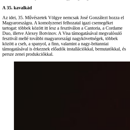
A 35. kavalkád
Az idei, 35. Művészetek Völgye nemcsak José Gonzálezt hozza el
Magyarországra. A komolyzenei felhozatal igazi csemegéket
tartogat: többek között itt lesz a fesztiválon a Cantoria, a Cordame
Duo, illetve Alexey Botvinov. A Visa támogatásával megvalósuló
fesztivál mellé további magyarországi nagykövettségek, többek
között a cseh, a spanyol, a finn, valamint a nagy-britanniai
támogatásával is érkeznek előadók installációkkal, bemutatókkal, és
persze zenei produkciókkal.