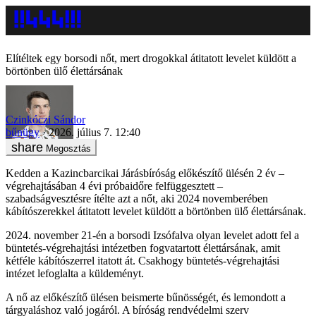
Elítéltek egy borsodi nőt, mert drogokkal átitatott levelet küldött a
börtönben ülő élettársának
Czinkóczi Sándor
bűnügy
2026. július 7. 12:40
Megosztás
Kedden a Kazincbarcikai Járásbíróság előkészítő ülésén 2 év –
végrehajtásában 4 évi próbaidőre felfüggesztett –
szabadságvesztésre ítélte azt a nőt, aki 2024 novemberében
kábítószerekkel átitatott levelet küldött a börtönben ülő élettársának.
2024. november 21-én a borsodi Izsófalva olyan levelet adott fel a
büntetés-végrehajtási intézetben fogvatartott élettársának, amit
kétféle kábítószerrel itatott át. Csakhogy büntetés-végrehajtási
intézet lefoglalta a küldeményt.
A nő az előkészítő ülésen beismerte bűnösségét, és lemondott a
tárgyaláshoz való jogáról. A bíróság rendvédelmi szerv