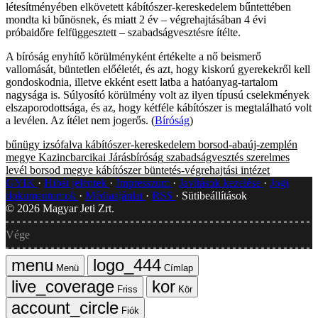
létesítményében elkövetett kábítószer-kereskedelem bűntettében
mondta ki bűnösnek, és miatt 2 év – végrehajtásában 4 évi
próbaidőre felfüggesztett – szabadságvesztésre ítélte.
A bíróság enyhítő körülményként értékelte a nő beismerő
vallomását, büntetlen előéletét, és azt, hogy kiskorú gyerekekről kell
gondoskodnia, illetve ekként esett latba a hatóanyag-tartalom
nagysága is. Súlyosító körülmény volt az ilyen típusú cselekmények
elszaporodottsága, és az, hogy kétféle kábítószer is megtalálható volt
a levélen. Az ítélet nem jogerős. (
Bíróság
)
bűnügy
izsófalva
kábítószer-kereskedelem
borsod-abaúj-zemplén
megye
Kazincbarcikai Járásbíróság
szabadságvesztés
szerelmes
levél
borsod megye
kábítószer
büntetés-végrehajtási intézet
GYIK
Hibát jelentek
Impresszum
Javítások kezelése
Jogi
dokumentumok
Médiaajánlat
RSS
Sütibeállítások
©
2026
Magyar Jeti Zrt.
Vége
Menü
Címlap
Friss
Kör
Fiók